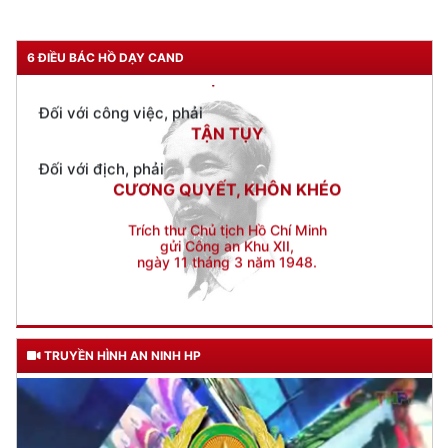
KÍNH TRỌNG LỄ PHÉP
Đối với công việc, phải
6 ĐIỀU BÁC HỒ DẠY CAND
TẬN TỤY
Đối với địch, phải
CƯƠNG QUYẾT, KHÔN KHÉO
Trích thư Chủ tịch Hồ Chí Minh
gửi Công an Khu XII,
ngày 11 tháng 3 năm 1948.
TRUYỀN HÌNH AN NINH HP