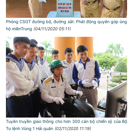
Phòng CSGT đường bộ, đường sắt: Phát động quyên góp ủng
hộ miềnTrung
(04/11/2020 05:11)
TƯ CÁCH
NGƯỜI CÔNG AN CÁCH MỆNH LÀ:
Đối với tự mình, phải
CẦN, KIỆM, LIÊM, CHÍNH
Đối với đồng sự, phải
THÂN ÁI GIÚP ĐỠ
Đối với chính phủ, phải
TUYỆT ĐỐI TRUNG THÀNH
Tuyên truyền giao thông cho hơn 300 cán bộ chiến sỹ của Bộ
Tư lệnh Vùng 1 Hải quân
(02/11/2020 11:19)
Đối với nhân dân, phải