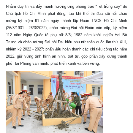
Nhằm duy trì và đẩy mạnh hưởng ứng phong trào “Tết trồng cây” do
Chủ tịch Hồ Chí Minh phát động, tạo khí thế thi đua sôi nổi chào
mừng kỷ niệm 91 năm ngày thành lập Đoàn TNCS Hồ Chí Minh
(26/3/1931 - 26/3/2022), chào mừng Đại hội Đoàn các cấp; kỷ niệm
112 năm Ngày Quốc tế phụ nữ 8/3; 1982 năm khởi nghĩa Hai Bà
Trưng và chào mừng Đại hội Đại biểu phụ nữ toàn quốc lần thứ XIII,
nhiệm kỳ 2022 - 2027; phấn đấu hoàn thành các chỉ tiêu công tác năm
2022, giữ vững tình hình an ninh, trật tự, góp phần xây dựng thành
phố Hải Phòng văn minh, phát triển xanh và bền vững.