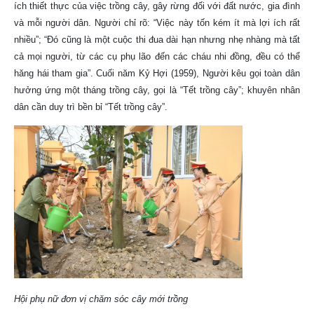
ích thiết thực của việc trồng cây, gây rừng đối với đất nước, gia đình
và mỗi người dân. Người chỉ rõ: “Việc này tốn kém ít mà lợi ích rất
nhiều”; “Đó cũng là một cuộc thi đua dài hạn nhưng nhẹ nhàng mà tất
cả mọi người, từ các cụ phụ lão đến các cháu nhi đồng, đều có thể
hăng hái tham gia”. Cuối năm Kỷ Hợi (1959), Người kêu gọi toàn dân
hưởng ứng một tháng trồng cây, gọi là “Tết trồng cây”; khuyên nhân
dân cần duy trì bền bỉ “Tết trồng cây”.
Hội phụ nữ đơn vị chăm sóc cây mới trồng