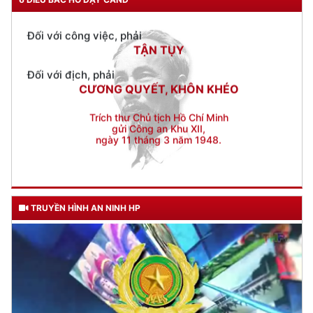
TẬN TỤY
Đối với địch, phải
CƯƠNG QUYẾT, KHÔN KHÉO
Trích thư Chủ tịch Hồ Chí Minh
gửi Công an Khu XII,
ngày 11 tháng 3 năm 1948.
TRUYỀN HÌNH AN NINH HP