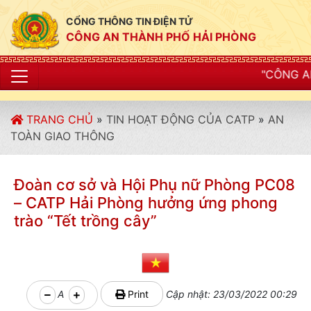
CỔNG THÔNG TIN ĐIỆN TỬ
CÔNG AN THÀNH PHỐ HẢI PHÒNG
"CÔNG AN THÀNH PHỐ HẢI
TRANG CHỦ
»
TIN HOẠT ĐỘNG CỦA CATP
»
AN
TOÀN GIAO THÔNG
Đoàn cơ sở và Hội Phụ nữ Phòng PC08
– CATP Hải Phòng hưởng ứng phong
trào “Tết trồng cây”
A
Print
Cập nhật: 23/03/2022 00:29