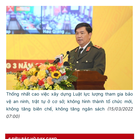
TƯ CÁCH
NGƯỜI CÔNG AN CÁCH MỆNH LÀ:
Đối với tự mình, phải
CẦN, KIỆM, LIÊM, CHÍNH
Đối với đồng sự, phải
THÂN ÁI GIÚP ĐỠ
Thống nhất cao việc xây dựng Luật lực lượng tham gia bảo
Đối với chính phủ, phải
vệ an ninh, trật tự ở cơ sở; không hình thành tổ chức mới,
TUYỆT ĐỐI TRUNG THÀNH
không tăng biên chế, không tăng ngân sách
(15/03/2022
Đối với nhân dân, phải
07:00)
KÍNH TRỌNG LỄ PHÉP
Đối với công việc, phải
6 ĐIỀU BÁC HỒ DẠY CAND