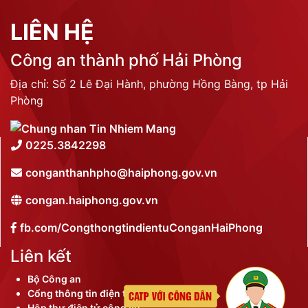
LIÊN HỆ
Công an thành phố Hải Phòng
Địa chỉ: Số 2 Lê Đại Hành, phường Hồng Bàng, tp Hải
Phòng
0225.3842298
conganthanhpho@haiphong.gov.vn
congan.haiphong.gov.vn
fb.com/CongthongtindientuConganHaiPhong
Liên kết
Bộ Công an
Cổng thông tin điện tử thành phố
Hộp thư điện tử công vụ