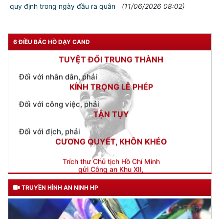
quy định trong ngày đầu ra quân
(11/06/2026 08:02)
Đối với chính phủ, phải
TUYỆT ĐỐI TRUNG THÀNH
6 ĐIỀU BÁC HỒ DẠY CAND
Đối với nhân dân, phải
KÍNH TRỌNG LỄ PHÉP
Đối với công việc, phải
TẬN TỤY
Đối với địch, phải
CƯƠNG QUYẾT, KHÔN KHÉO
Trích thư Chủ tịch Hồ Chí Minh
gửi Công an Khu XII,
ngày 11 tháng 3 năm 1948.
TRUYỀN HÌNH AN NINH HP