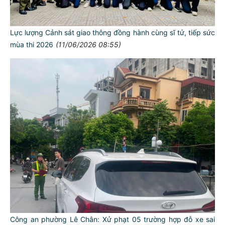
Lực lượng Cảnh sát giao thông đồng hành cùng sĩ tử, tiếp sức
mùa thi 2026
(11/06/2026 08:55)
TƯ CÁCH
NGƯỜI CÔNG AN CÁCH MỆNH LÀ:
Đối với tự mình, phải
CẦN, KIỆM, LIÊM, CHÍNH
Đối với đồng sự, phải
Công an phường Lê Chân: Xử phạt 05 trường hợp đỗ xe sai
THÂN ÁI GIÚP ĐỠ