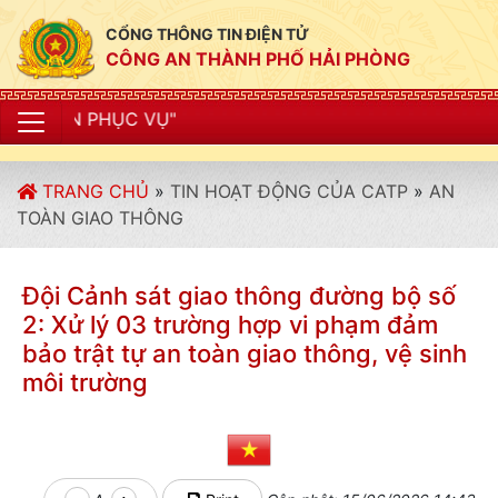
CỔNG THÔNG TIN ĐIỆN TỬ
CÔNG AN THÀNH PHỐ HẢI PHÒNG
"CÔNG
TRANG CHỦ
»
TIN HOẠT ĐỘNG CỦA CATP
»
AN
TOÀN GIAO THÔNG
Đội Cảnh sát giao thông đường bộ số
2: Xử lý 03 trường hợp vi phạm đảm
bảo trật tự an toàn giao thông, vệ sinh
môi trường