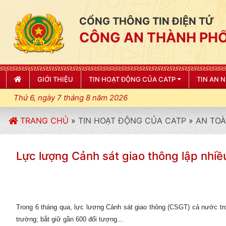
CỔNG THÔNG TIN ĐIỆN TỬ
CÔNG AN THÀNH PHỐ
GIỚI THIỆU
TIN HOẠT ĐỘNG CỦA CATP
TIN AN 
Thứ 6, ngày 7 tháng 8 năm 2026
TRANG CHỦ
»
TIN HOẠT ĐỘNG CỦA CATP
»
AN TOÀ
Lực lượng Cảnh sát giao thông lập nhi
Trong 6 tháng qua, lực lượng Cảnh sát giao thông (CSGT) cả nước tro
trường; bắt giữ gần 600 đối tượng...