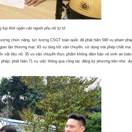
̣p thời ngăn cản người phụ nữ tự tử
lực lượng chức năng, lực lượng CSGT toàn quốc đã phát hiện 590 vụ phạm phá
 gian lận thương mại; 93 vụ tàng trữ vận chuyển, sử dụng trái phép chất ma 
yển vật liệu nổ; 35 vụ vận chuyển thực phẩm không đảm bảo vệ sinh an toàn
phép; phát hiện 71 vụ việc thông qua công tác đăng ký phương tiện như: đụ