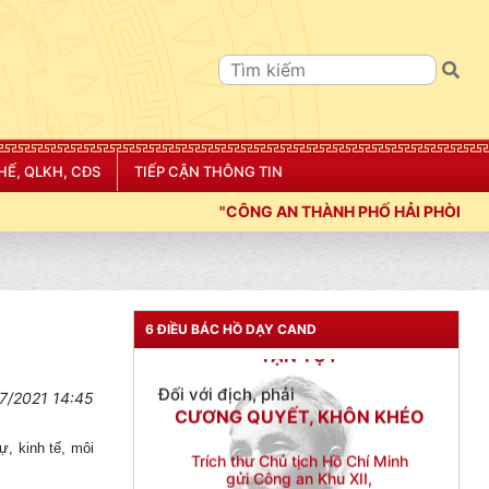
Đối với tự mình, phải
CẦN, KIỆM, LIÊM, CHÍNH
Đối với đồng sự, phải
THÂN ÁI GIÚP ĐỠ
Đối với chính phủ, phải
TUYỆT ĐỐI TRUNG THÀNH
HẾ, QLKH, CĐS
TIẾP CẬN THÔNG TIN
Đối với nhân dân, phải
"CÔNG AN THÀNH PHỐ HẢI PHÒNG SIẾT CHẶT KỶ LUẬT, KỶ CƯ
KÍNH TRỌNG LỄ PHÉP
Đối với công việc, phải
TẬN TỤY
Đối với địch, phải
6 ĐIỀU BÁC HỒ DẠY CAND
CƯƠNG QUYẾT, KHÔN KHÉO
Trích thư Chủ tịch Hồ Chí Minh
7/2021 14:45
gửi Công an Khu XII,
ngày 11 tháng 3 năm 1948.
, kinh tế, môi