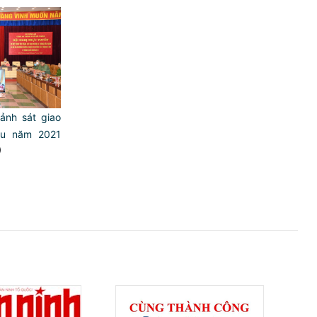
̉nh sát giao
ầu năm 2021
)