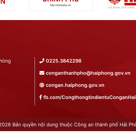
Phòng
0225.3842298
conganthanhpho@haiphong.gov.vn
congan.haiphong.gov.vn
fb.com/CongthongtindientuConganHa
2026 Bản quyền nội dung thuộc Công an thành phố Hải Ph