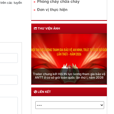
Phòng cháy chữa cháy
trên các tuyến
Đơn vị thực hiện
THƯ VIỆN ẢNH
Phòng Quản lý xuất nhập cảnh: Hướng dẫn những
quy định mới trong lĩnh vực xuất cảnh, nhập cảnh
của công dân việt nam từ ngày 01/7/2026
LIÊN KẾT