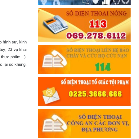
p hình sự, kinh
túy; 23 vụ khai
 thực phẩm...).
c lại số khung,