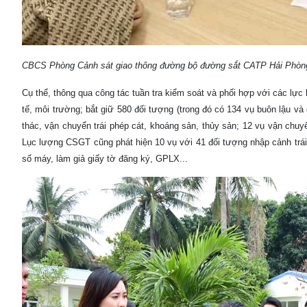
CBCS Phòng Cảnh sát giao thông đường bộ đường sắt CATP Hải Phòng ki
Cụ thể, thông qua công tác tuần tra kiểm soát và phối hợp với các 
tế, môi trường; bắt giữ 580 đối tượng (trong đó có 134 vụ buôn lậu và
thác, vận chuyển trái phép cát, khoáng sản, thủy sản; 12 vụ vận chu
Lục lượng CSGT cũng phát hiện 10 vụ với 41 đối tượng nhập cảnh trái 
số máy, làm giả giấy tờ đăng ký, GPLX...