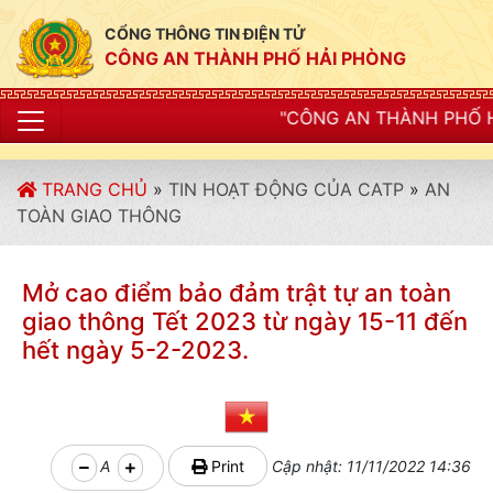
CỔNG THÔNG TIN ĐIỆN TỬ
CÔNG AN THÀNH PHỐ HẢI PHÒNG
"CÔNG AN THÀNH PHỐ HẢI PHÒNG SIẾT C
TRANG CHỦ
»
TIN HOẠT ĐỘNG CỦA CATP
»
AN
TOÀN GIAO THÔNG
Mở cao điểm bảo đảm trật tự an toàn
giao thông Tết 2023 từ ngày 15-11 đến
hết ngày 5-2-2023.
A
Print
Cập nhật: 11/11/2022 14:36