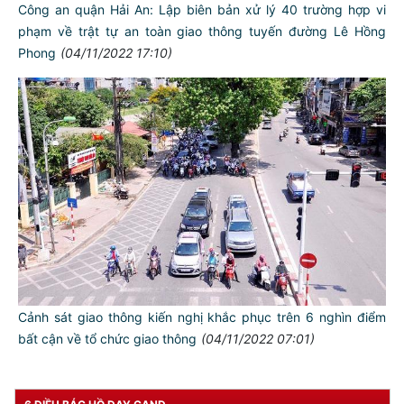
Công an quận Hải An: Lập biên bản xử lý 40 trường hợp vi
phạm về trật tự an toàn giao thông tuyến đường Lê Hồng
Phong
(04/11/2022 17:10)
TƯ CÁCH
NGƯỜI CÔNG AN CÁCH MỆNH LÀ:
Đối với tự mình, phải
CẦN, KIỆM, LIÊM, CHÍNH
Đối với đồng sự, phải
THÂN ÁI GIÚP ĐỠ
Đối với chính phủ, phải
TUYỆT ĐỐI TRUNG THÀNH
Đối với nhân dân, phải
KÍNH TRỌNG LỄ PHÉP
Cảnh sát giao thông kiến nghị khắc phục trên 6 nghìn điểm
Đối với công việc, phải
bất cận về tổ chức giao thông
(04/11/2022 07:01)
TẬN TỤY
Đối với địch, phải