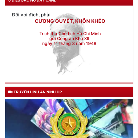
CƯƠNG QUYẾT, KHÔN KHÉO
6 ĐIỀU BÁC HỒ DẠY CAND
Trích thư Chủ tịch Hồ Chí Minh
gửi Công an Khu XII,
ngày 11 tháng 3 năm 1948.
TRUYỀN HÌNH AN NINH HP