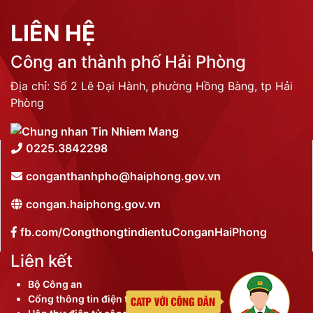
LIÊN HỆ
Công an thành phố Hải Phòng
Địa chỉ: Số 2 Lê Đại Hành, phường Hồng Bàng, tp Hải
Phòng
0225.3842298
conganthanhpho@haiphong.gov.vn
congan.haiphong.gov.vn
fb.com/CongthongtindientuConganHaiPhong
Liên kết
Bộ Công an
Cổng thông tin điện tử thành phố