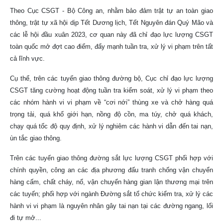
Theo Cục CSGT - Bộ Công an, nhằm bảo đảm trật tự an toàn giao
thông, trật tự xã hội dịp Tết Dương lịch, Tết Nguyên đán Quý Mão và
các lễ hội đầu xuân 2023, cơ quan này đã chỉ đạo lực lượng CSGT
toàn quốc mở đợt cao điểm, đẩy mạnh tuần tra, xử lý vi phạm trên tất
cả lĩnh vực.
Cụ thể, trên các tuyến giao thông đường bộ, Cục
chỉ đạo lực lượng
CSGT tăng cường hoạt động tuần tra kiểm soát, xử lý vi phạm theo
các nhóm hành vi vi phạm về “cơi nới” thùng xe và chở hàng quá
trọng tải, quá khổ giới hạn, nồng độ cồn, ma túy, chở quá khách,
chạy quá tốc độ quy định, xử lý nghiêm các hành vi dẫn đến tai nạn,
ùn tắc giao thông.
Trên các tuyến giao thông đường sắt lực lượng CSGT phối hợp với
chính quyền, công an các địa phương đấu tranh chống vận chuyển
hàng cấm, chất cháy, nổ, vận chuyển hàng gian lận thương mại trên
các tuyến; phối hợp với ngành Đường sắt tổ chức kiểm tra, xử lý các
hành vi vi phạm là nguyên nhân gây tai nạn tại các đường ngang, lối
đi tự mở...