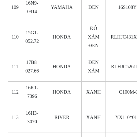
16N9-
109
YAMAHA
ĐEN
16S108Y
0914
ĐỎ
15G1-
110
HONDA
XÁM
RLHJC431X
052.72
ĐEN
17B8-
ĐEN
111
HONDA
RLHJC5261
027.66
XÁM
16K1-
112
HONDA
XANH
C100M-
7396
16H3-
113
RIVER
XANH
YX110*01
3070