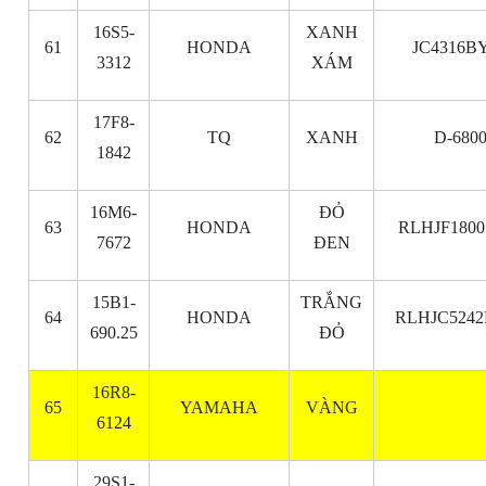
16S5-
XANH
61
HONDA
JC4316B
3312
XÁM
17F8-
62
TQ
XANH
D-680
1842
16M6-
ĐỎ
63
HONDA
RLHJF1800
7672
ĐEN
15B1-
TRẮNG
64
HONDA
RLHJC5242
690.25
ĐỎ
16R8-
65
YAMAHA
VÀNG
6124
29S1-