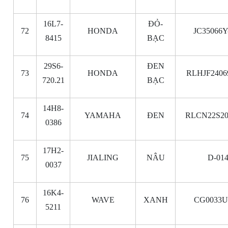
16L7-
ĐỎ-
72
HONDA
JC35066Y
8415
BẠC
29S6-
ĐEN
73
HONDA
RLHJF2406
720.21
BẠC
14H8-
74
YAMAHA
ĐEN
RLCN22S20
0386
17H2-
75
JIALING
NÂU
D-01
0037
16K4-
76
WAVE
XANH
CG0033U
5211