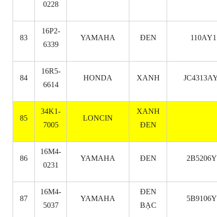
0228
16P2-
83
YAMAHA
ĐEN
110AY1
6339
16R5-
84
HONDA
XANH
JC4313AY
6614
34K1-
XANH
85
LONCIN
7005
ĐEN
16M4-
86
YAMAHA
ĐEN
2B5206Y
0231
16M4-
ĐEN
87
YAMAHA
5B9106Y
5037
BẠC