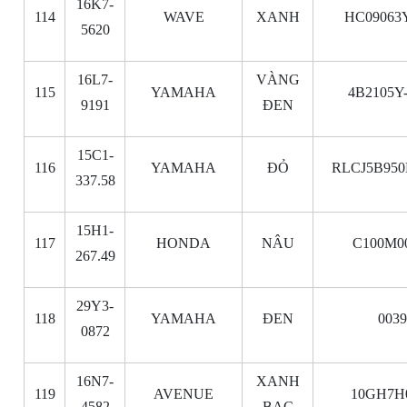
16K7-
114
WAVE
XANH
HC09063
5620
16L7-
VÀNG
115
YAMAHA
4B2105Y
9191
ĐEN
15C1-
116
YAMAHA
ĐỎ
RLCJ5B950
337.58
15H1-
117
HONDA
NÂU
C100M0
267.49
29Y3-
118
YAMAHA
ĐEN
003
0872
16N7-
XANH
119
AVENUE
10GH7H
4582
BẠC