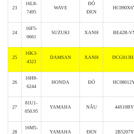
16L8-
ĐỎ
23
WAVE
HC090X6
7495
ĐEN
16F5-
24
SUZUKI
XANH
BE42B-V
0661
16K3-
25
DAMSAN
XANH
DCG013H
4323
16H8-
26
HONDA
ĐỎ
HC08012Y
6244
81U1-
27
YAMAHA
NÂU
44S10BY
050.95
16M5-
28
YAMAHA
ĐEN
2B5207Y