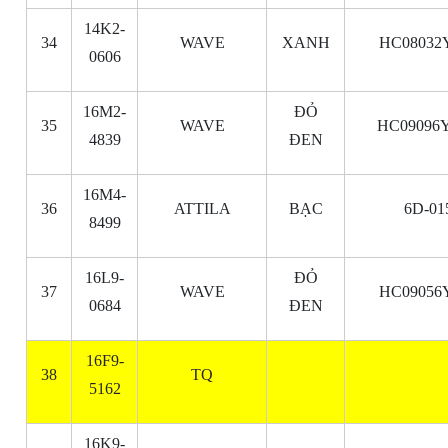
14K2-
34
WAVE
XANH
HC08032
0606
16M2-
ĐỎ
35
WAVE
HC09096Y
4839
ĐEN
16M4-
36
ATTILA
BẠC
6D-01
8499
16L9-
ĐỎ
37
WAVE
HC09056
0684
ĐEN
16F9-
38
TQ
5162
16K9-