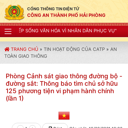
CỔNG THÔNG TIN ĐIỆN TỬ
CÔNG AN THÀNH PHỐ HẢI PHÒNG
ĂN HÓA VÌ NHÂN DÂN PHỤC VỤ"
TRANG CHỦ
»
TIN HOẠT ĐỘNG CỦA CATP
»
AN
TOÀN GIAO THÔNG
Phòng Cảnh sát giao thông đường bộ -
đường sắt: Thông báo tìm chủ sở hữu
125 phương tiện vi phạm hành chính
(lần 1)