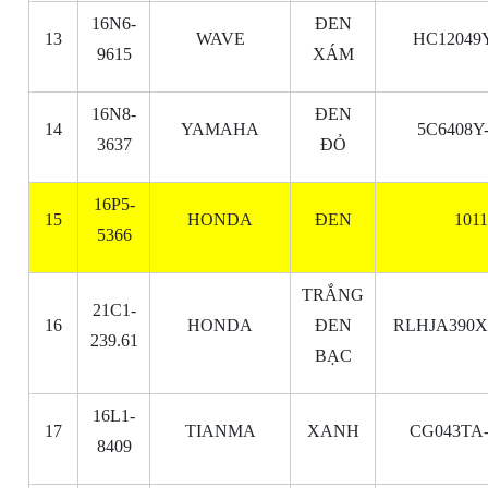
16N6-
ĐEN
13
WAVE
HC12049
9615
XÁM
16N8-
ĐEN
14
YAMAHA
5C6408Y
3637
ĐỎ
16P5-
15
HONDA
ĐEN
101
5366
TRẮNG
21C1-
16
HONDA
ĐEN
RLHJA390X
239.61
BẠC
16L1-
17
TIANMA
XANH
CG043TA-
8409