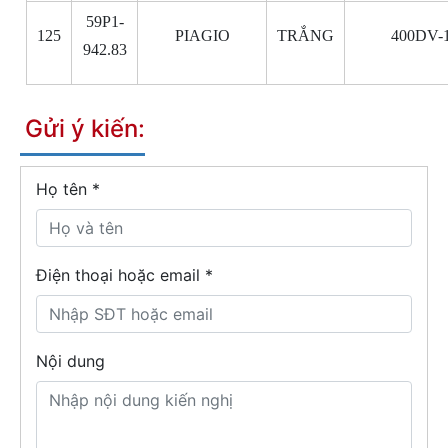
59P1-
125
PIAGIO
TRẮNG
400DV-
942.83
Gửi ý kiến:
Họ tên
*
Điện thoại hoặc email *
Nội dung