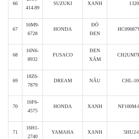
66
SUZUKI
XANH
132
414.89
16M9-
ĐỎ
67
HONDA
HC09087
6728
ĐEN
16N6-
ĐEN
68
FUSACO
CH2UM7K
8932
XÁM
18Z6-
69
DREAM
NÂU
CHL-10
7879
16F6-
70
HONDA
XANH
NF100M-
4575
16H1-
71
YAMAHA
XANH
5HU2-
2740