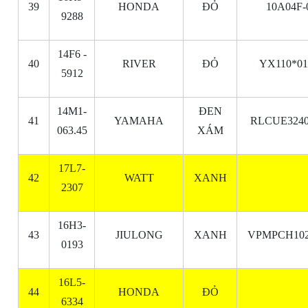
39
HONDA
ĐỎ
10A04F-
9288
14F6 -
40
RIVER
ĐỎ
YX110*01
5912
14M1-
ĐEN
41
YAMAHA
RLCUE3240
063.45
XÁM
17L7-
42
WATT
XANH
2307
16H3-
43
JIULONG
XANH
VPMPCH102
0193
16L5-
44
HONDA
ĐỎ
6334