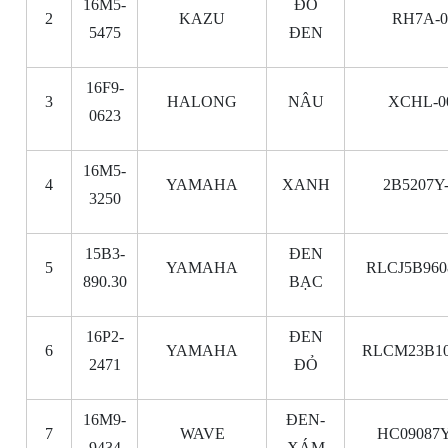
16M5-
ĐỎ
2
KAZU
RH7A-0
5475
ĐEN
16F9-
3
HALONG
NÂU
XCHL-0
0623
16M5-
4
YAMAHA
XANH
2B5207Y
3250
15B3-
ĐEN
5
YAMAHA
RLCJ5B960
890.30
BẠC
16P2-
ĐEN
6
YAMAHA
RLCM23B10
2471
ĐỎ
16M9-
ĐEN-
7
WAVE
HC09087Y
9434
XÁM