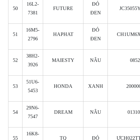
16L2-
ĐỎ
50
FUTURE
JC35055
7381
ĐEN
16M5-
ĐỎ
51
HAPHAT
CH1UM6X
2796
ĐEN
38H2-
52
MAIESTY
NÂU
085
3926
51U6-
53
HONDA
XANH
20000
5453
29N6-
54
DREAM
NÂU
0131
7547
16K8-
55
TQ
ĐỎ
ƯCH022TT