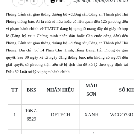
A
Print
Cập nhật: 19/09/2021 19:00
Phòng Cảnh sát giao thông đường bộ - đường sắt, Công an Thành phố Hải
Phòng thông báo: Ai là chủ sở hữu hoặc có liên quan đến 125 phương tiện
vi phạm hành chính về TTATGT đang bị tạm giữ mang đầy đủ giấy tờ hợp
lệ (Đăng ký xe + Chứng minh nhân dân hoặc Căn cước công dân) đến
Phòng Cảnh sát giao thông đường bộ - đường sắt, Công an Thành phố Hải
Phòng; Địa chỉ: Số 14 Phan Chu Trinh, Hồng Bàng, Hải Phòng để giải
quyết. Sau 30 ngày kể từ ngày đăng thông báo, nếu không có người đến
giải quyết, số phương tiện trên sẽ bị tịch thu để xử lý theo quy định tại
Điều 82 Luật xử lý vi phạm hành chính.
MÀU
TT
BKS
NHÃN HIỆU
SỐ K
SƠN
16K7-
1
DETECH
XANH
WCGO33DE
6529