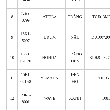
72H8-
8
ATTILA
TRẮNG
TCJ013ME
3799
16K1-
9
DRUM
NÂU
DU100*20
5297
15G1-
TRẮNG
10
HONDA
RLHJC4327
076.20
ĐEN
15B1-
ĐEN
11
YAMAHA
5P110BY
091.68
ĐỎ
29R8-
12
WAVE
XANH
108
8001