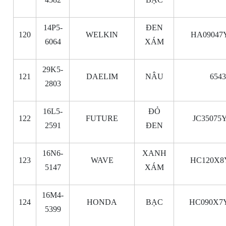
14P5-
ĐEN
120
WELKIN
HA09047
6064
XÁM
29K5-
121
DAELIM
NÂU
654
2803
16L5-
ĐỎ
122
FUTURE
JC35075
2591
ĐEN
16N6-
XANH
123
WAVE
HC120X8
5147
XÁM
16M4-
124
HONDA
BẠC
HC090X7Y
5399