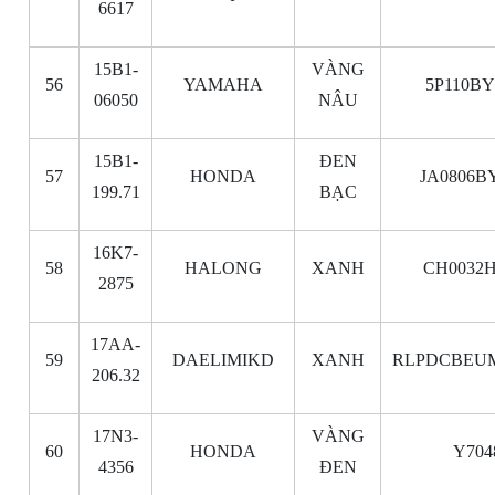
6617
15B1-
VÀNG
56
YAMAHA
5P110BY
06050
NÂU
15B1-
ĐEN
57
HONDA
JA0806B
199.71
BẠC
16K7-
58
HALONG
XANH
CH0032H
2875
17AA-
59
DAELIMIKD
XANH
RLPDCBEUM
206.32
17N3-
VÀNG
60
HONDA
Y704
4356
ĐEN