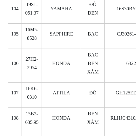
19S1-
ĐỎ
104
YAMAHA
16S30BY
051.37
ĐEN
16M5-
105
SAPPHIRE
BẠC
CJ30261
8528
BẠC
27H2-
106
HONDA
ĐEN
632
2954
XÁM
16K6-
107
ATTILA
ĐỎ
GH125ED
0310
15B2-
ĐEN
108
HONDA
RLHJC4310
635.95
XÁM