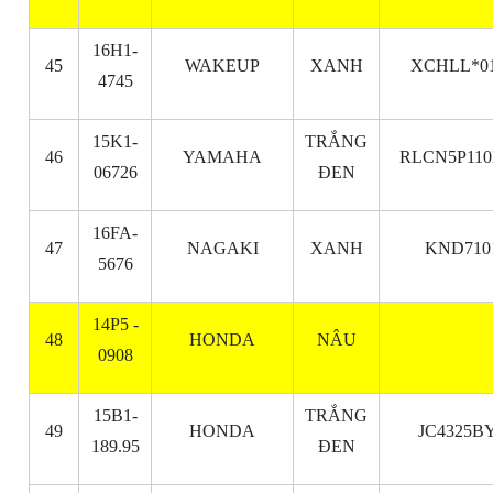
16H1-
45
WAKEUP
XANH
XCHLL*01
4745
15K1-
TRẮNG
46
YAMAHA
RLCN5P110
06726
ĐEN
16FA-
47
NAGAKI
XANH
KND710
5676
14P5 -
48
HONDA
NÂU
0908
15B1-
TRẮNG
49
HONDA
JC4325B
189.95
ĐEN