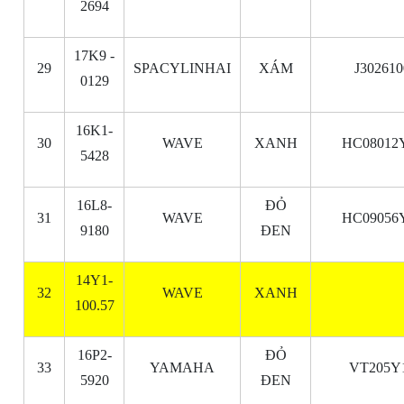
2694
17K9 -
29
SPACYLINHAI
XÁM
J30261
0129
16K1-
30
WAVE
XANH
HC08012
5428
16L8-
ĐỎ
31
WAVE
HC09056
9180
ĐEN
14Y1-
32
WAVE
XANH
100.57
16P2-
ĐỎ
33
YAMAHA
VT205Y
5920
ĐEN