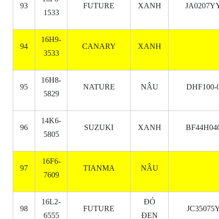
93
FUTURE
XANH
JA0207Y
1533
16H9-
94
CANARY
XANH
3533
16H8-
95
NATURE
NÂU
DHF100-
5829
14K6-
96
SUZUKI
XANH
BF44H04
5805
16F6-
97
TIANMA
NÂU
7609
16L2-
ĐỎ
98
FUTURE
JC35075
6555
ĐEN