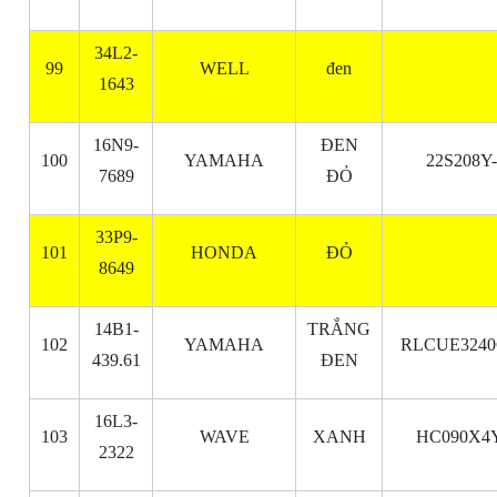
34L2-
99
WELL
đen
1643
16N9-
ĐEN
100
YAMAHA
22S208Y
7689
ĐỎ
33P9-
101
HONDA
ĐỎ
8649
14B1-
TRẮNG
102
YAMAHA
RLCUE3240
439.61
ĐEN
16L3-
103
WAVE
XANH
HC090X4Y
2322