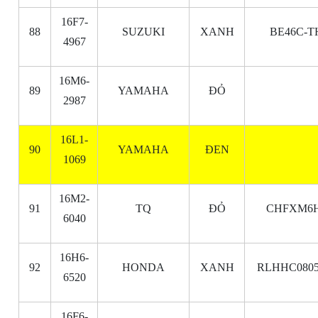
16F7-
88
SUZUKI
XANH
BE46C-T
4967
16M6-
89
YAMAHA
ĐỎ
2987
16L1-
90
YAMAHA
ĐEN
1069
16M2-
91
TQ
ĐỎ
CHFXM6H
6040
16H6-
92
HONDA
XANH
RLHHC0805
6520
16F6-