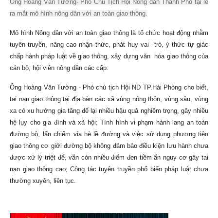
Ông Hoàng Văn Tường- Phó Chủ Tịch Hội Nông dân Thành Phố tại lễ
ra mắt mô hình nông dân với an toàn giao thông.
Mô hình Nông dân với an toàn giao thông là tổ chức hoạt động nhằm
tuyên truyền, nâng cao nhận thức, phát huy vai trò, ý thức tự giác
chấp hành pháp luật về giao thông, xây dựng văn hóa giao thông của
cán bộ, hội viên nông dân các cấp.
Ông Hoàng Văn Tường - Phó chủ tịch Hội ND TP.Hải Phòng cho biết,
tai nạn giao thông tại địa bàn các xã vùng nông thôn, vùng sâu, vùng
xa có xu hướng gia tăng để lại nhiều hậu quả nghiêm trọng, gây nhiều
hệ lụy cho gia đình và xã hội; Tình hình vi phạm hành lang an toàn
đường bộ, lấn chiếm vỉa hè lề đường và việc sử dụng phương tiện
giao thông cơ giới đường bộ không đảm bảo điều kiện lưu hành chưa
được xử lý triệt để, vẫn còn nhiều điểm đen tiềm ẩn nguy cơ gây tai
nạn giao thông cao; Công tác tuyên truyền phổ biến pháp luật chưa
thường xuyên, liên tục.