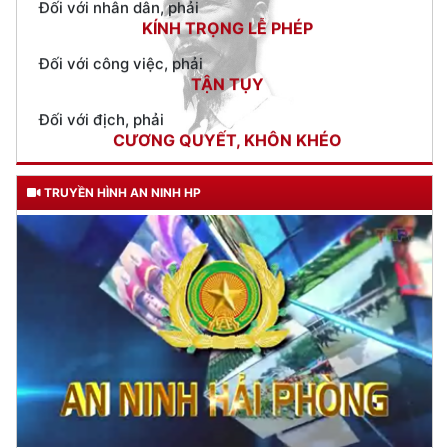
TẬN TỤY
Đối với địch, phải
CƯƠNG QUYẾT, KHÔN KHÉO
Trích thư Chủ tịch Hồ Chí Minh
gửi Công an Khu XII,
ngày 11 tháng 3 năm 1948.
TRUYỀN HÌNH AN NINH HP