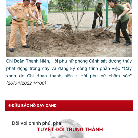
TƯ CÁCH
NGƯỜI CÔNG AN CÁCH MỆNH LÀ:
Chi Đoàn Thanh Niên, Hội phụ nữ phòng Cảnh sát đường thủy
Đối với tự mình, phải
phát động trồng cây và đăng ký công trình phần việc "Cây
CẦN, KIỆM, LIÊM, CHÍNH
xanh do Chi đoàn thanh niên - Hội phụ nữ chăm sóc"
(26/04/2022 14:00)
Đối với đồng sự, phải
THÂN ÁI GIÚP ĐỠ
Đối với chính phủ, phải
6 ĐIỀU BÁC HỒ DẠY CAND
TUYỆT ĐỐI TRUNG THÀNH
Đối với nhân dân, phải
KÍNH TRỌNG LỄ PHÉP
Đối với công việc, phải