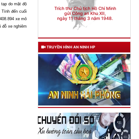
 tạp do mật độ
 Tính đến cuối
1.408.894 xe mô
ãi đỗ xe nghiêm
TRUYỀN HÌNH AN NINH HP