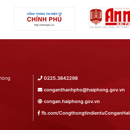
Phòng
0225.3842298
conganthanhpho@haiphong.gov.vn
congan.haiphong.gov.vn
fb.com/CongthongtindientuConganHa