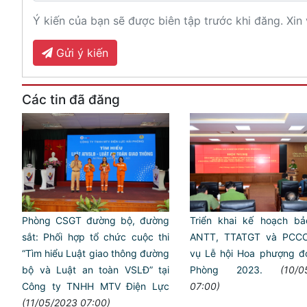
Ý kiến của bạn sẽ được biên tập trước khi đăng. Xin 
Gửi ý kiến
Các tin đã đăng
Triển khai kế hoạch b
Phòng CSGT đường bộ, đường
ANTT, TTATGT và PCC
sắt: Phối hợp tổ chức cuộc thi
vụ Lễ hội Hoa phượng đỏ
“Tìm hiểu Luật giao thông đường
Phòng 2023.
(10/0
bộ và Luật an toàn VSLĐ” tại
07:00)
Công ty TNHH MTV Điện Lực
(11/05/2023 07:00)