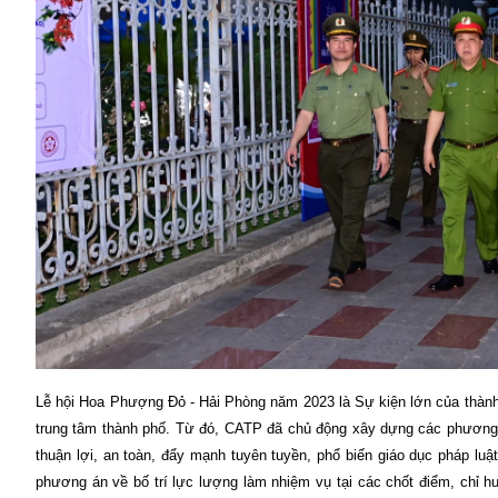
Lễ hội Hoa Phượng Đỏ - Hải Phòng năm 2023 là
Sự kiện lớn của thành
trung tâm thành phố. Từ đó, CATP đã chủ động xây dựng các phương
thuận lợi, an toàn, đẩy mạnh tuyên tuyền, phổ biến giáo dục pháp 
phương án về bố trí lực lượng làm nhiệm vụ tại các chốt điểm, chỉ huy