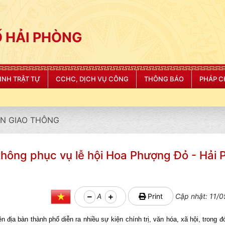
 HẢI PHÒNG
NINH TRẬT TỰ
CCHC, DỊCH VỤ CÔNG
THÔNG BÁO
PHÁP C
N GIAO THÔNG
ao thông phục vụ lễ hội Hoa Phượng Đỏ - Hải
A
Print
Cập nhật: 11/0
a bàn thành phố diễn ra nhiều sự kiện chính trị, văn hóa, xã hội, trong đó