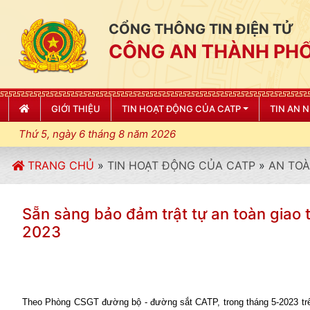
CỔNG THÔNG TIN ĐIỆN TỬ
CÔNG AN THÀNH PHỐ
GIỚI THIỆU
TIN HOẠT ĐỘNG CỦA CATP
TIN AN 
Thứ 5, ngày 6 tháng 8 năm 2026
TRANG CHỦ
»
TIN HOẠT ĐỘNG CỦA CATP
»
AN TOÀ
Sẵn sàng bảo đảm trật tự an toàn gi
2023
Theo Phòng CSGT đường bộ - đường sắt CATP, trong tháng 5-2023 trên đị