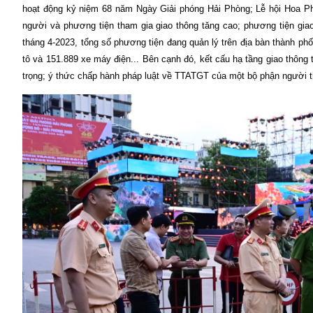
hoạt động kỷ niệm 68 năm Ngày Giải phóng Hải Phòng; Lễ hội Hoa Phư
người và phương tiện tham gia giao thông tăng cao; phương tiện gia
tháng 4-2023, tổng số phương tiện đang quản lý trên địa bàn thành ph
tô và 151.889 xe máy điện... Bên cạnh đó, kết cấu hạ tầng giao thông
trọng; ý thức chấp hành pháp luật về TTATGT của một bộ phận người th