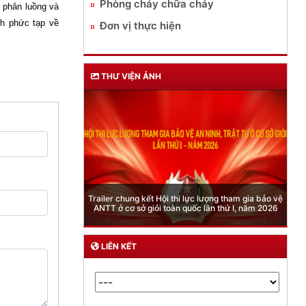
Phòng cháy chữa cháy
c phân luồng và
nh phức tạp về
Đơn vị thực hiện
THƯ VIỆN ẢNH
Phòng Quản lý xuất nhập cảnh: Hướng dẫn những
quy định mới trong lĩnh vực xuất cảnh, nhập cảnh
của công dân việt nam từ ngày 01/7/2026
LIÊN KẾT