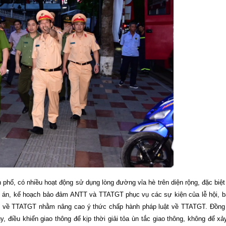
 phố, có nhiều hoạt động sử dụng lòng đường vỉa hè trên diện rộng, đặc biệt
 án, kế hoạch bảo đảm ANTT và TTATGT phục vụ các sự kiện của lễ hội, b
luật về TTATGT nhằm nâng cao ý thức chấp hành pháp luật về TTATGT. Đồng
, điều khiển giao thông để kịp thời giải tỏa ùn tắc giao thông, không để xả