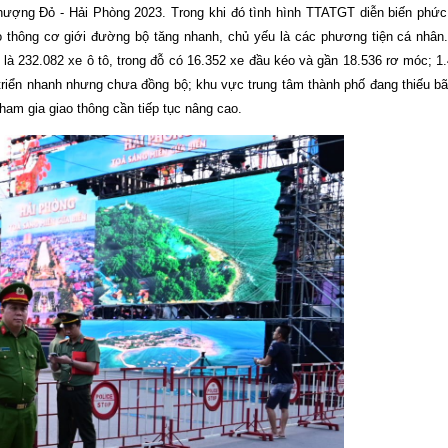
ợng Đỏ - Hải Phòng 2023. Trong khi đó tình hình TTATGT diễn biến phức
o thông cơ giới đường bộ tăng nhanh, chủ yếu là các phương tiện cá nhân.
ố là 232.082 xe ô tô, trong đỗ có 16.352 xe đầu kéo và gần 18.536 rơ móc; 
 triển nhanh nhưng chưa đồng bộ; khu vực trung tâm thành phố đang thiếu b
am gia giao thông cần tiếp tục nâng cao.