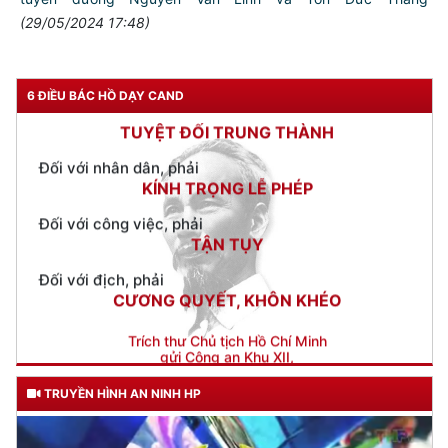
THÂN ÁI GIÚP ĐỠ
(29/05/2024 17:48)
Đối với chính phủ, phải
TUYỆT ĐỐI TRUNG THÀNH
6 ĐIỀU BÁC HỒ DẠY CAND
Đối với nhân dân, phải
KÍNH TRỌNG LỄ PHÉP
Đối với công việc, phải
TẬN TỤY
Đối với địch, phải
CƯƠNG QUYẾT, KHÔN KHÉO
Trích thư Chủ tịch Hồ Chí Minh
gửi Công an Khu XII,
ngày 11 tháng 3 năm 1948.
TRUYỀN HÌNH AN NINH HP