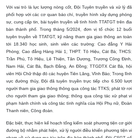
Với vai trò là lực lượng nòng cốt, Đội Tuyên truyền và xử lý đã
phối hợp với các cơ quan báo chí, truyền hình xây dựng phóng
sự, cung cấp tin, bài tuyên truyền về tình hình TTATGT trên địa
bàn thành phố. Trong tháng 5/2024, đơn vị tổ chức 12 buổi
tuyên truyền về TTATGT, kỹ năng tham gia giao thông an toàn
tới 18.340 học sinh, sinh viên các trường: Cao đẳng Y Hải
Phòng; Cao đẳng Hàng Hải 1; THPT: Tô Hiệu, Cát Bà; THCS:
Trần Phú, Tô Hiệu, Lê Thiện, Tân Dương, Trương Công Định,
Nam Hải, Cát Bà, Bạch Đằng, An Đồng; TTGDTX Cát Bà, hội
viên Hội Chữ thập đỏ các huyện Tiên
Lãng, Vĩnh Bảo; Trong lĩnh
vực đường thủy, Đội đã tuyên truyền trực tiếp cho 6.500 lượt
người tham gia giao thông thông qua công tác TTKS; phát tờ rơi
cho người tham gia giao thông; thông qua công tác xử phạt vi
phạm hành chính và công tác tình nghĩa của Hội Phụ nữ, Đoàn
Thanh niên, Công đoàn.
Đặc biệt, thực hiện kế hoạch tổng kiểm soát phương tiện cơ giới
đường bộ nhằm phát hiện, xử lý người điều khiển phương tiện vi
phạm về sử dụng ma túy trên địa bàn thành phố, Đội CSGT số