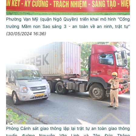
Phường Vạn Mỹ (quận Ngô Quyền) triển khai mô hình “Cổng
trường Mầm non Sao sáng 3 - an toàn về an ninh, trật tự”
(30/05/2024 16:36)
TƯ CÁCH
NGƯỜI CÔNG AN CÁCH MỆNH LÀ:
Đối với tự mình, phải
CẦN, KIỆM, LIÊM, CHÍNH
Phòng Cảnh sát giao thông lập lại trật tự an toàn giao thông
Đối với đồng sự, phải
tuyến đường Nguyễn Văn Linh và Tôn Đức Thắng