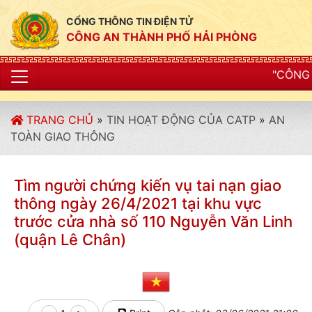
CỔNG THÔNG TIN ĐIỆN TỬ
CÔNG AN THÀNH PHỐ HẢI PHÒNG
"CÔNG AN THÀNH P
TRANG CHỦ
»
TIN HOẠT ĐỘNG CỦA CATP
»
AN
TOÀN GIAO THÔNG
Tìm người chứng kiến vụ tai nạn giao
thông ngày 26/4/2021 tại khu vực
trước cửa nhà số 110 Nguyễn Văn Linh
(quận Lê Chân)