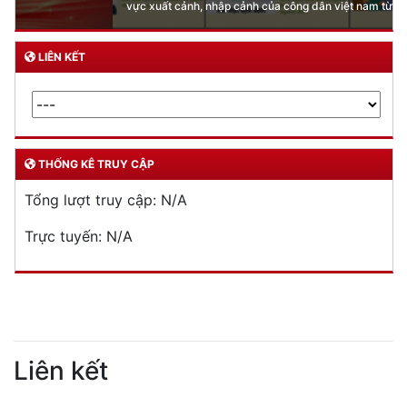
vực xuất cảnh, nhập cảnh của công dân việt nam từ ngày 01/7/2026
LIÊN KẾT
THỐNG KÊ TRUY CẬP
Tổng lượt truy cập:
N/A
Trực tuyến:
N/A
Liên kết