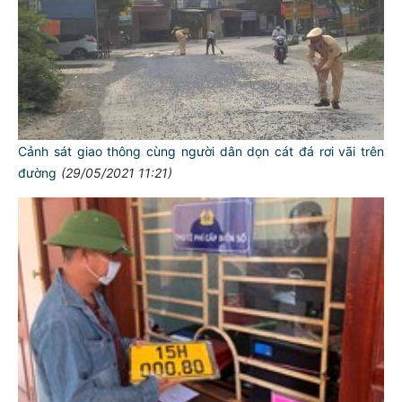
Cảnh sát giao thông cùng người dân dọn cát đá rơi vãi trên
đường
(29/05/2021 11:21)
TƯ CÁCH
NGƯỜI CÔNG AN CÁCH MỆNH LÀ:
Đối với tự mình, phải
CẦN, KIỆM, LIÊM, CHÍNH
Đối với đồng sự, phải
THÂN ÁI GIÚP ĐỠ