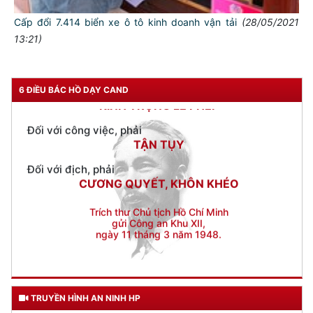
Đối với chính phủ, phải
Cấp đổi 7.414 biển xe ô tô kinh doanh vận tải
(28/05/2021
TUYỆT ĐỐI TRUNG THÀNH
13:21)
Đối với nhân dân, phải
KÍNH TRỌNG LỄ PHÉP
6 ĐIỀU BÁC HỒ DẠY CAND
Đối với công việc, phải
TẬN TỤY
Đối với địch, phải
CƯƠNG QUYẾT, KHÔN KHÉO
Trích thư Chủ tịch Hồ Chí Minh
gửi Công an Khu XII,
ngày 11 tháng 3 năm 1948.
TRUYỀN HÌNH AN NINH HP