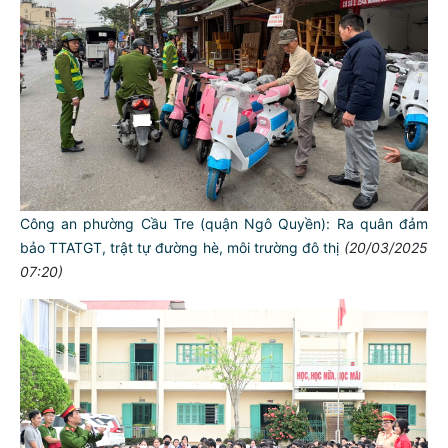
Công an phường Cầu Tre (quận Ngô Quyền): Ra quân đảm
bảo TTATGT, trật tự đường hè, môi trường đô thị
(20/03/2025
07:20)
TƯ CÁCH
NGƯỜI CÔNG AN CÁCH MỆNH LÀ: