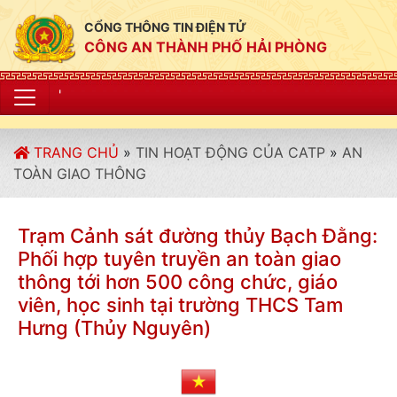
CỔNG THÔNG TIN ĐIỆN TỬ
CÔNG AN THÀNH PHỐ HẢI PHÒNG
"CÔNG AN THÀNH P
TRANG CHỦ
»
TIN HOẠT ĐỘNG CỦA CATP
»
AN
TOÀN GIAO THÔNG
Trạm Cảnh sát đường thủy Bạch Đằng:
Phối hợp tuyên truyền an toàn giao
thông tới hơn 500 công chức, giáo
viên, học sinh tại trường THCS Tam
Hưng (Thủy Nguyên)