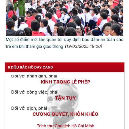
Đối với tự mình, phải
CẦN, KIỆM, LIÊM, CHÍNH
Đối với đồng sự, phải
THÂN ÁI GIÚP ĐỠ
Đối với chính phủ, phải
Một số điểm mới liên quan tới quy định bảo đảm an toàn cho
TUYỆT ĐỐI TRUNG THÀNH
trẻ em khi tham gia giao thông
(19/03/2025 19:00)
Đối với nhân dân, phải
KÍNH TRỌNG LỄ PHÉP
6 ĐIỀU BÁC HỒ DẠY CAND
Đối với công việc, phải
TẬN TỤY
Đối với địch, phải
CƯƠNG QUYẾT, KHÔN KHÉO
Trích thư Chủ tịch Hồ Chí Minh
gửi Công an Khu XII,
ngày 11 tháng 3 năm 1948.