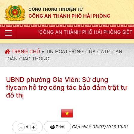
CỔNG THÔNG TIN ĐIỆN TỬ
CÔNG AN THÀNH PHỐ HẢI PHÒNG
 AN THÀNH PHỐ HẢI PHÒNG SIẾT CHẶT KỶ LUẬT, KỶ CƯ
TRANG CHỦ
»
TIN HOẠT ĐỘNG CỦA CATP
»
AN
TOÀN GIAO THÔNG
UBND phường Gia Viên: Sử dụng
flycam hỗ trợ công tác bảo đảm trật tự
đô thị
A
Print
Cập nhật: 03/07/2026 10:31