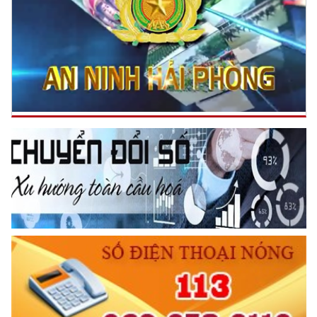
TƯ CÁCH
NGƯỜI CÔNG AN CÁCH MỆNH LÀ:
Đối với tự mình, phải
CẦN, KIỆM, LIÊM, CHÍNH
Đối với đồng sự, phải
THÂN ÁI GIÚP ĐỠ
Đối với chính phủ, phải
TUYỆT ĐỐI TRUNG THÀNH
Đối với nhân dân, phải
KÍNH TRỌNG LỄ PHÉP
Đối với công việc, phải
TẬN TỤY
Đối với địch, phải
CƯƠNG QUYẾT, KHÔN KHÉO