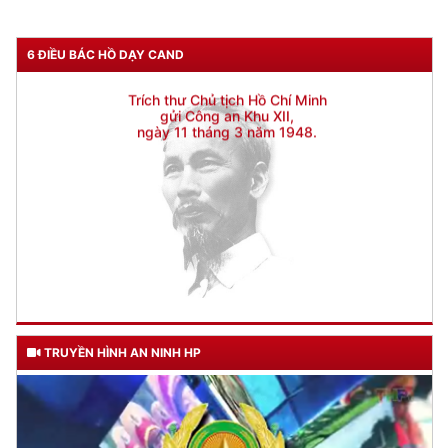
6 ĐIỀU BÁC HỒ DẠY CAND
TRUYỀN HÌNH AN NINH HP