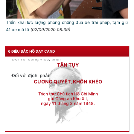
Đối với chính phủ, phải
TUYỆT ĐỐI TRUNG THÀNH
Đối với nhân dân, phải
Triển khai lực lượng phòng chống đua xe trái phép, tạm giữ
KÍNH TRỌNG LỄ PHÉP
41 xe mô tô
(02/09/2020 08:39)
Đối với công việc, phải
TẬN TỤY
6 ĐIỀU BÁC HỒ DẠY CAND
Đối với địch, phải
CƯƠNG QUYẾT, KHÔN KHÉO
Trích thư Chủ tịch Hồ Chí Minh
gửi Công an Khu XII,
ngày 11 tháng 3 năm 1948.