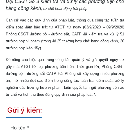
Đội CSGT Số 3 kiểm tra và xử lý các phương tiện chở
hàng cồng kềnh,
tự chế hoat động trái phép
Căn cứ vào các quy định của pháp luật, thông qua công tác tuần tra
kiểm soát đảm bảo trật tự ATGT, từ ngày (03/9/2020 – 09/9/2020)
Phòng CSGT đường bộ - đường sắt, CATP đã kiểm tra và xử lý 51
trường hợp vi phạm (trong đó 25 trường hợp chở hàng cồng kềnh, 26
trường hợp kéo đẩy)
Để nâng cao hiệu quả trong công tác quản lý và giải quyết nguy cơ
gây mất ATGT từ loại phương tiện trên. Thời gian tới, Phòng CSGT
đường bộ - đường sắt CATP Hải Phòng sẽ xây dựng nhiều phương
án, mở nhiều đợt cao điểm trong công tác tuần tra, kiểm soát, xử lý
nghiêm các trường hợp vi phạm, kiên quyết tạm giữ phương tiện xe
tự chế và tịch thu theo đúng quy định của pháp luật./.
Gửi ý kiến:
Họ tên
*