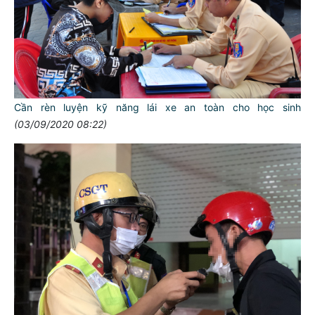
Cần rèn luyện kỹ năng lái xe an toàn cho học sinh
(03/09/2020 08:22)
TƯ CÁCH
NGƯỜI CÔNG AN CÁCH MỆNH LÀ:
Đối với tự mình, phải
CẦN, KIỆM, LIÊM, CHÍNH
Đối với đồng sự, phải
THÂN ÁI GIÚP ĐỠ