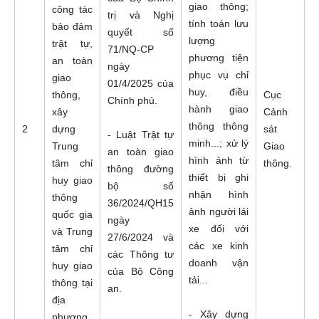
giao thông;
công tác
trị và Nghị
tính toán lưu
bảo đảm
quyết số
lượng
trật tự,
71/NQ-CP
phương tiện
an toàn
ngày
phục vụ chỉ
giao
01/4/2025 của
huy, điều
thông,
Cục
Chính phủ.
hành giao
xây
Cảnh
thông thông
2
dựng
sát
- Luật Trật tự
minh...; xử lý
Trung
Giao
an toàn giao
hình ảnh từ
tâm chỉ
thông.
thông đường
thiết bị ghi
huy giao
bộ số
nhận hình
thông
36/2024/QH15
ảnh người lái
quốc gia
ngày
xe đối với
và Trung
27/6/2024 và
các xe kinh
tâm chỉ
các Thông tư
doanh vận
huy giao
của Bộ Công
tải...
thông tại
an.
địa
- Xây dựng
phương.