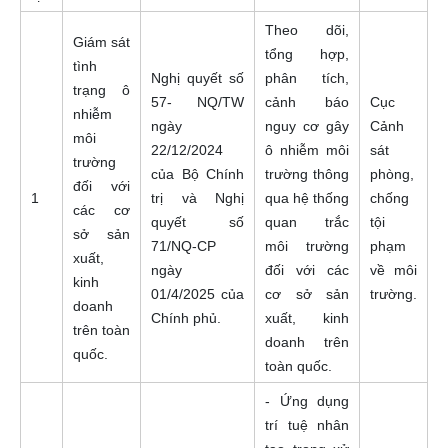
Theo dõi,
Giám sát
tổng hợp,
tình
Nghị quyết số
phân tích,
trạng ô
57- NQ/TW
cảnh báo
Cục
nhiễm
ngày
nguy cơ gây
Cảnh
môi
22/12/2024
ô nhiễm môi
sát
trường
của Bộ Chính
trường thông
phòng,
đối với
1
trị và Nghị
qua hệ thống
chống
các cơ
quyết số
quan trắc
tội
sở sản
71/NQ-CP
môi trường
phạm
xuất,
ngày
đối với các
về môi
kinh
01/4/2025 của
cơ sở sản
trường.
doanh
Chính phủ.
xuất, kinh
trên toàn
doanh trên
quốc.
toàn quốc.
- Ứng dụng
trí tuệ nhân