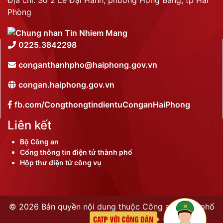
Phòng
0225.3842298
conganthanhpho@haiphong.gov.vn
congan.haiphong.gov.vn
fb.com/CongthongtindientuConganHaiPhong
Liên kết
Bộ Công an
Cổng thông tin điện tử thành phố
Hộp thư điện tử công vụ
©
2026 Bản quyền nội dung thuộc Công an thành phố
Hải Phòng