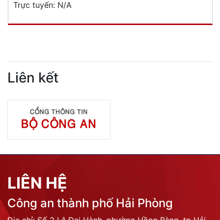
Trực tuyến:
N/A
Liên kết
LIÊN HỆ
Công an thành phố Hải Phòng
Địa chỉ: Số 2 Lê Đại Hành, phường Hồng Bàng, tp Hải