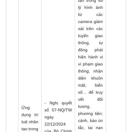
tạo trong xử
lý hình ảnh
từ các
camera giám
sát trên các
tuyến giao
thông, tự
động phát
hiện hành vi
vi phạm giao
thông; nhận
diện khuôn
mặt, biển
số... để truy
vết đối
- Nghị quyết
tượng,
Ứng
số 57-NQ/TW
phương tiện;
dụng trí
ngày
cảnh, báo ùn
tuệ nhân
22/12/2024
tắc, tai nạn
tạo trong
của Bộ Chính