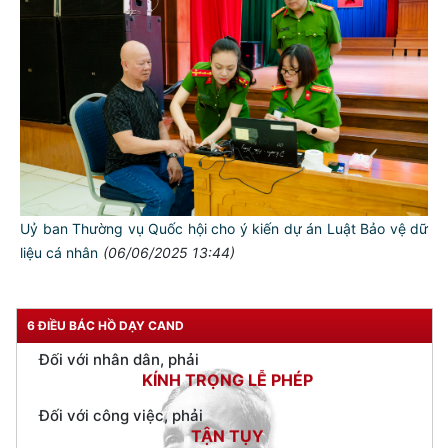
TƯ CÁCH
NGƯỜI CÔNG AN CÁCH MỆNH LÀ:
Đối với tự mình, phải
CẦN, KIỆM, LIÊM, CHÍNH
Đối với đồng sự, phải
THÂN ÁI GIÚP ĐỠ
Uỷ ban Thường vụ Quốc hội cho ý kiến dự án Luật Bảo vệ dữ
Đối với chính phủ, phải
liệu cá nhân
(06/06/2025 13:44)
TUYỆT ĐỐI TRUNG THÀNH
Đối với nhân dân, phải
KÍNH TRỌNG LỄ PHÉP
6 ĐIỀU BÁC HỒ DẠY CAND
Đối với công việc, phải
TẬN TỤY
Đối với địch, phải
CƯƠNG QUYẾT, KHÔN KHÉO