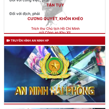
CƯƠNG QUYẾT, KHÔN KHÉO
Trích thư Chủ tịch Hồ Chí Minh
gửi Công an Khu XII,
ngày 11 tháng 3 năm 1948.
TRUYỀN HÌNH AN NINH HP