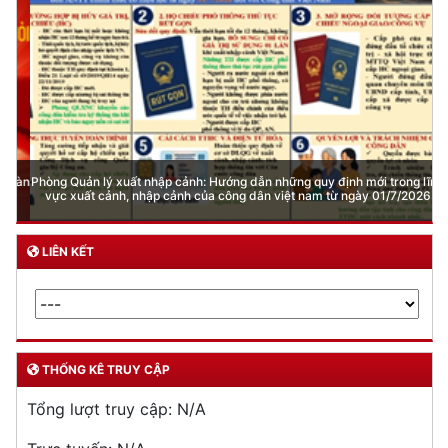
Phòng Quản lý xuất nhập cảnh: Hướng dẫn những quy định mới trong lĩnh
vực xuất cảnh, nhập cảnh của công dân việt nam từ ngày 01/7/2026
LIÊN KẾT
THỐNG KÊ TRUY CẬP
Tổng lượt truy cập:
N/A