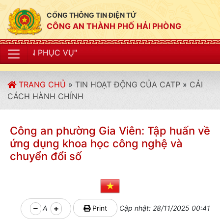
CỔNG THÔNG TIN ĐIỆN TỬ
CÔNG AN THÀNH PHỐ HẢI PHÒNG
"CÔNG A
TRANG CHỦ
»
TIN HOẠT ĐỘNG CỦA CATP
»
CẢI
CÁCH HÀNH CHÍNH
Công an phường Gia Viên: Tập huấn về
ứng dụng khoa học công nghệ và
chuyển đổi số
A
Print
Cập nhật: 28/11/2025 00:41