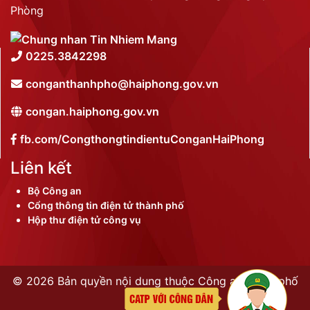
Phòng
0225.3842298
conganthanhpho@haiphong.gov.vn
congan.haiphong.gov.vn
fb.com/CongthongtindientuConganHaiPhong
Liên kết
Bộ Công an
Cổng thông tin điện tử thành phố
Hộp thư điện tử công vụ
©
2026 Bản quyền nội dung thuộc Công an thành phố
Hải Phòng