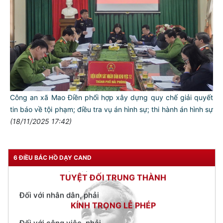
TƯ CÁCH
NGƯỜI CÔNG AN CÁCH MỆNH LÀ:
Đối với tự mình, phải
CẦN, KIỆM, LIÊM, CHÍNH
Công an xã Mao Điền phối hợp xây dựng quy chế giải quyết
Đối với đồng sự, phải
tin báo về tội phạm; điều tra vụ án hình sự; thi hành án hình sự
THÂN ÁI GIÚP ĐỠ
(18/11/2025 17:42)
Đối với chính phủ, phải
TUYỆT ĐỐI TRUNG THÀNH
Đối với nhân dân, phải
6 ĐIỀU BÁC HỒ DẠY CAND
KÍNH TRỌNG LỄ PHÉP
Đối với công việc, phải
TẬN TỤY
Đối với địch, phải