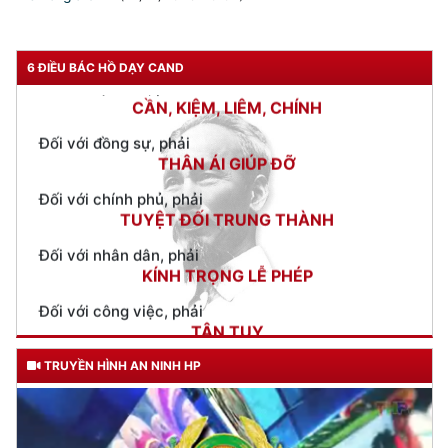
Đối với tự mình, phải
CẦN, KIỆM, LIÊM, CHÍNH
6 ĐIỀU BÁC HỒ DẠY CAND
Đối với đồng sự, phải
THÂN ÁI GIÚP ĐỠ
Đối với chính phủ, phải
TUYỆT ĐỐI TRUNG THÀNH
Đối với nhân dân, phải
KÍNH TRỌNG LỄ PHÉP
Đối với công việc, phải
TẬN TỤY
Đối với địch, phải
CƯƠNG QUYẾT, KHÔN KHÉO
Trích thư Chủ tịch Hồ Chí Minh
TRUYỀN HÌNH AN NINH HP
gửi Công an Khu XII,
ngày 11 tháng 3 năm 1948.