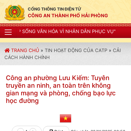
CỔNG THÔNG TIN ĐIỆN TỬ
CÔNG AN THÀNH PHỐ HẢI PHÒNG
ĂN HÓA VÌ NHÂN DÂN PHỤC VỤ"
TRANG CHỦ
»
TIN HOẠT ĐỘNG CỦA CATP
»
CẢI
CÁCH HÀNH CHÍNH
Công an phường Lưu Kiếm: Tuyên
truyền an ninh, an toàn trên không
gian mạng và phòng, chống bạo lực
học đường