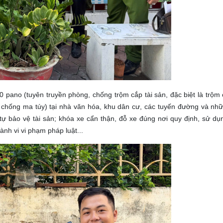
pano (tuyên truyền phòng, chống trộm cắp tài sản, đặc biệt là trộm 
chống ma túy) tại nhà văn hóa, khu dân cư, các tuyến đường và nhữn
ự bảo vệ tài sản; khóa xe cẩn thận, đỗ xe đúng nơi quy định, sử dụng
ành vi vi phạm pháp luật...