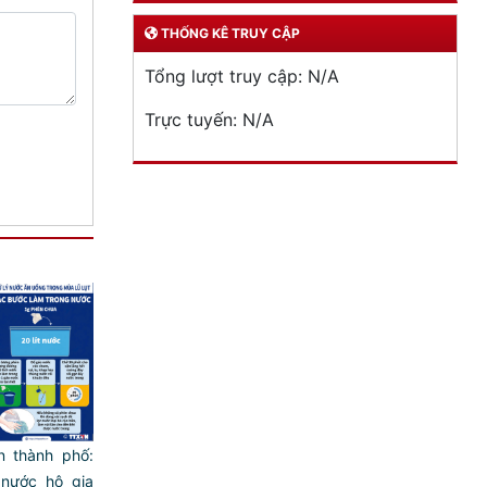
THỐNG KÊ TRUY CẬP
Tổng lượt truy cập:
N/A
Trực tuyến:
N/A
n thành phố:
nước hộ gia