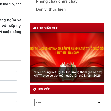
Phòng cháy chữa cháy
n ma túy, các
Đơn vị thực hiện
hòng ngừa xã
 với cấp ủy,
THƯ VIỆN ẢNH
vì cuộc sống
Phòng Quản lý xuất nhập cảnh: Hướng dẫn những
quy định mới trong lĩnh vực xuất cảnh, nhập cảnh
của công dân việt nam từ ngày 01/7/2026
LIÊN KẾT