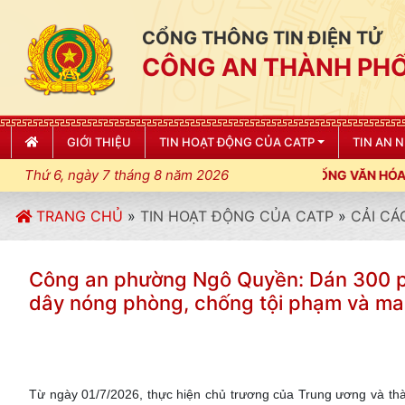
CỔNG THÔNG TIN ĐIỆN TỬ
CÔNG AN THÀNH PHỐ
GIỚI THIỆU
TIN HOẠT ĐỘNG CỦA CATP
TIN AN 
Thứ 6, ngày 7 tháng 8 năm 2026
 LỆNH; XÂY DỰNG NẾP SỐNG VĂN HÓA VÌ NHÂN DÂN PHỤC VỤ"
TRANG CHỦ
»
TIN HOẠT ĐỘNG CỦA CATP
»
CẢI CÁ
Công an phường Ngô Quyền: Dán 300 pa
dây nóng phòng, chống tội phạm và ma 
Từ ngày 01/7/2026, thực hiện chủ trương của Trung ương và t