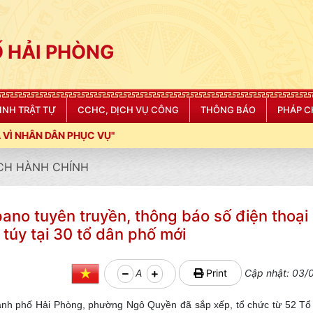
 HẢI PHÒNG
NINH TRẬT TỰ
CCHC, DỊCH VỤ CÔNG
THÔNG BÁO
PHÁP C
CH HÀNH CHÍNH
no tuyên truyền, thông báo số điện thoại
túy tại 30 tổ dân phố mới
A
Print
Cập nhật: 03/0
hành phố Hải Phòng, phường Ngô Quyền đã sắp xếp, tổ chức từ 52 Tổ