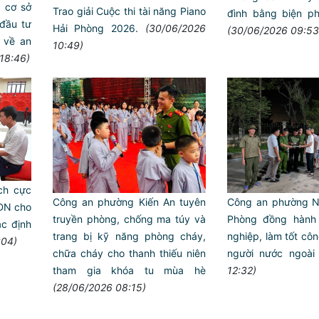
c cơ sở
Trao giải Cuộc thi tài năng Piano
đình bằng biện p
đầu tư
Hải Phòng 2026.
(30/06/2026
(30/06/2026 09:53
 về an
10:49)
18:46)
ch cực
Công an phường Kiến An tuyên
Công an phường Nh
ADN cho
truyền phòng, chống ma túy và
Phòng đồng hành
ác định
trang bị kỹ năng phòng cháy,
nghiệp, làm tốt côn
:04)
chữa cháy cho thanh thiếu niên
người nước ngoài
tham gia khóa tu mùa hè
12:32)
(28/06/2026 08:15)