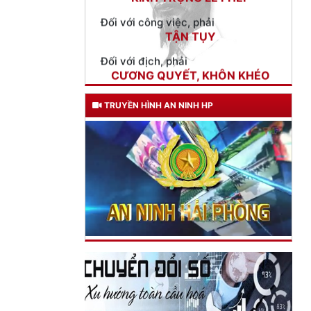
Đối với địch, phải
CƯƠNG QUYẾT, KHÔN KHÉO
Trích thư Chủ tịch Hồ Chí Minh
gửi Công an Khu XII,
ngày 11 tháng 3 năm 1948.
TRUYỀN HÌNH AN NINH HP