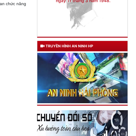
uan chức năng
TRUYỀN HÌNH AN NINH HP