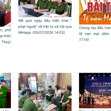
Kết quả ngày đầu triển khai “
phạt nguội” về trật tự xã hội qua
Chung tay đấu tran
ền, phổ
Miniapp
(05/07/2026 14:03)
tệ nạn mại dâ
ại thôn
17:14)
Thụy)