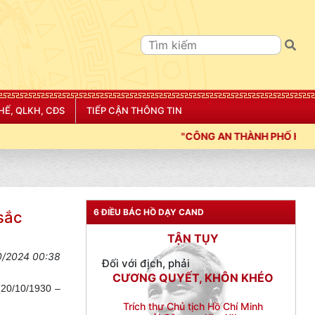
CẦN, KIỆM, LIÊM, CHÍNH
Đối với đồng sự, phải
THÂN ÁI GIÚP ĐỠ
Đối với chính phủ, phải
TUYỆT ĐỐI TRUNG THÀNH
HẾ, QLKH, CĐS
TIẾP CẬN THÔNG TIN
Đối với nhân dân, phải
KÍNH TRỌNG LỄ PHÉP
"CÔNG AN THÀNH PHỐ HẢI PHÒNG SIẾT CHẶT KỶ LUẬT, KỶ CƯƠN
Đối với công việc, phải
TẬN TỤY
Đối với địch, phải
CƯƠNG QUYẾT, KHÔN KHÉO
6 ĐIỀU BÁC HỒ DẠY CAND
sắc
Trích thư Chủ tịch Hồ Chí Minh
gửi Công an Khu XII,
0/2024 00:38
ngày 11 tháng 3 năm 1948.
(20/10/1930 –