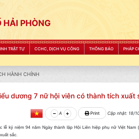
 HẢI PHÒNG
NINH TRẬT TỰ
CCHC, DỊCH VỤ CÔNG
THÔNG BÁO
PHÁP C
CH HÀNH CHÍNH
u dương 7 nữ hội viên có thành tích xuất 
A
Print
Cập nhật: 18/1
 lễ kỷ niệm 94 năm Ngày thành lập Hội Liên hiệp phụ nữ Việt Nam 
 xuất sắc.