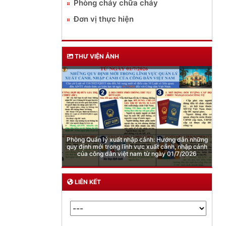
Phòng cháy chữa cháy
Đơn vị thực hiện
THƯ VIỆN ẢNH
Cảnh báo việc sử dụng “Pod chill” chứa Etomidate
LIÊN KẾT