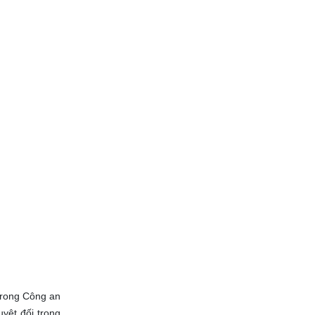
̉i trong Công an
yệt đối trong