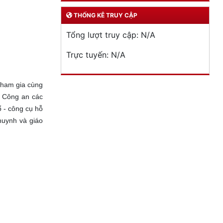
THỐNG KÊ TRUY CẬP
Tổng lượt truy cập:
N/A
Trực tuyến:
N/A
c tham gia cùng
, Công an các
 - công cụ hỗ
huynh và giáo