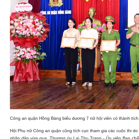
Công an quận Hồng Bàng biểu dương 7 nữ hội viên có thành tích
Hội Phụ nữ Công an quận cũng tích cực tham gia các cuộc thi do cá
nhân dân vừa qua, Thượng úy Lại Thu Trang - Ủy viên Ban chấp h