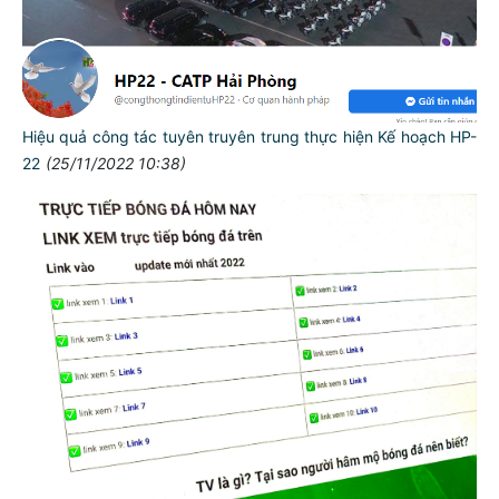
Hiệu quả công tác tuyên truyên trung thực hiện Kế hoạch HP-
22
(25/11/2022 10:38)
TƯ CÁCH
NGƯỜI CÔNG AN CÁCH MỆNH LÀ:
Đối với tự mình, phải
CẦN, KIỆM, LIÊM, CHÍNH
Đối với đồng sự, phải
THÂN ÁI GIÚP ĐỠ
Đối với chính phủ, phải