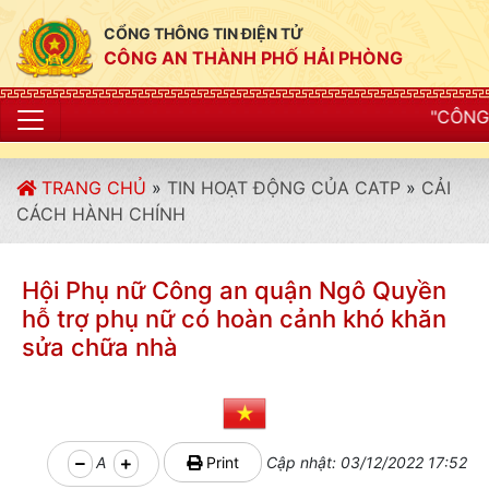
CỔNG THÔNG TIN ĐIỆN TỬ
CÔNG AN THÀNH PHỐ HẢI PHÒNG
"CÔNG AN THÀNH PHỐ 
TRANG CHỦ
»
TIN HOẠT ĐỘNG CỦA CATP
»
CẢI
CÁCH HÀNH CHÍNH
Hội Phụ nữ Công an quận Ngô Quyền
hỗ trợ phụ nữ có hoàn cảnh khó khăn
sửa chữa nhà
A
Print
Cập nhật: 03/12/2022 17:52