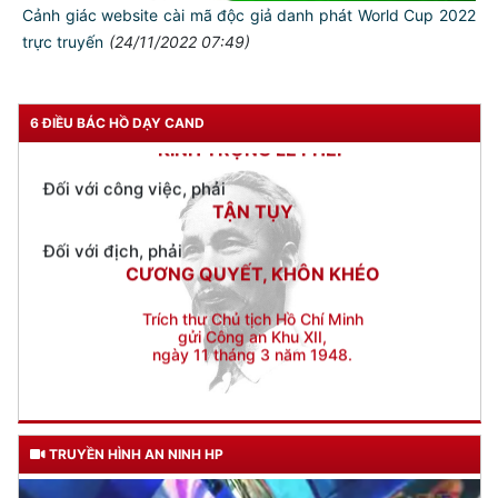
Cảnh giác website cài mã độc giả danh phát World Cup 2022
TUYỆT ĐỐI TRUNG THÀNH
trực truyến
(24/11/2022 07:49)
Đối với nhân dân, phải
KÍNH TRỌNG LỄ PHÉP
Đối với công việc, phải
6 ĐIỀU BÁC HỒ DẠY CAND
TẬN TỤY
Đối với địch, phải
CƯƠNG QUYẾT, KHÔN KHÉO
Trích thư Chủ tịch Hồ Chí Minh
gửi Công an Khu XII,
ngày 11 tháng 3 năm 1948.
TRUYỀN HÌNH AN NINH HP