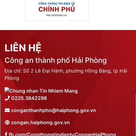
LIÊN HỆ
Công an thành phố Hải Phòng
Địa chỉ: Số 2 Lê Đại Hành, phường Hồng Bàng, tp Hải
Phòng
0225.3842298
conganthanhpho@haiphong.gov.vn
congan.haiphong.gov.vn
fb.com/CongthongtindientuConganHaiPhong