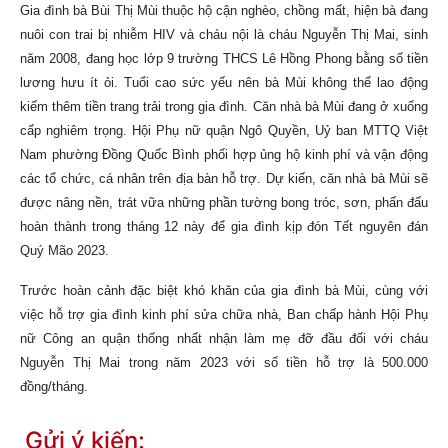
Gia đình bà Bùi Thị Mùi thuộc hộ cận nghèo, chồng mất, hiện bà đang
nuôi con trai bị nhiễm HIV và cháu nội là cháu Nguyễn Thị Mai, sinh
năm 2008, đang học lớp 9 trường THCS Lê Hồng Phong bằng số tiền
lương hưu ít ỏi. Tuổi cao sức yếu nên bà Mùi không thể lao động
kiếm thêm tiền trang trải trong gia đình. Căn nhà bà Mùi đang ở xuống
cấp nghiêm trọng. Hội Phụ nữ quận Ngô Quyền, Uỷ ban MTTQ Việt
Nam phường Đồng Quốc Bình phối hợp ủng hộ kinh phí và vận động
các tổ chức, cá nhân trên địa bàn hỗ trợ. Dự kiến, căn nhà bà Mùi sẽ
được nâng nền, trát vữa những phần tường bong tróc, sơn, phấn đấu
hoàn thành trong tháng 12 này để gia đình kịp đón Tết nguyên đán
Quý Mão 2023.
Trước hoàn cảnh đặc biệt khó khăn của gia đình bà Mùi, cùng với
việc hỗ trợ gia đình kinh phí sửa chữa nhà, Ban chấp hành Hội Phụ
nữ Công an quận thống nhất nhận làm mẹ đỡ đầu đối với cháu
Nguyễn Thị Mai trong năm 2023 với số tiền hỗ trợ là 500.000
đồng/tháng.
Gửi ý kiến: