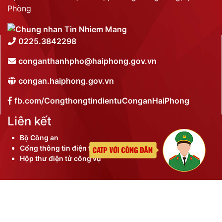
Phòng
0225.3842298
conganthanhpho@haiphong.gov.vn
congan.haiphong.gov.vn
fb.com/CongthongtindientuConganHaiPhong
Liên kết
Bộ Công an
Cổng thông tin điện tử thành phố
Hộp thư điện tử công vụ
©
2026 Bản quyền nội dung thuộc Công an thành phố
Hải Phòng