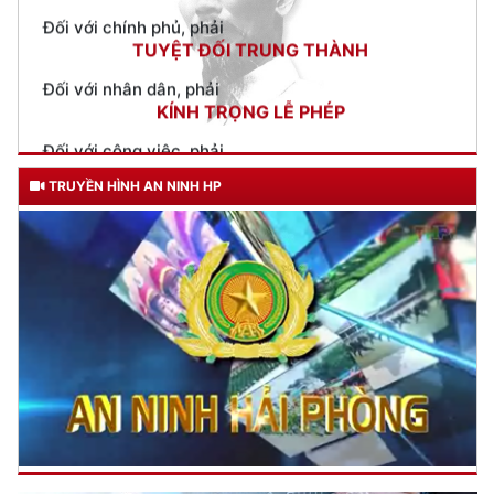
Đối với nhân dân, phải
KÍNH TRỌNG LỄ PHÉP
Đối với công việc, phải
TẬN TỤY
Đối với địch, phải
CƯƠNG QUYẾT, KHÔN KHÉO
TRUYỀN HÌNH AN NINH HP
Trích thư Chủ tịch Hồ Chí Minh
gửi Công an Khu XII,
ngày 11 tháng 3 năm 1948.