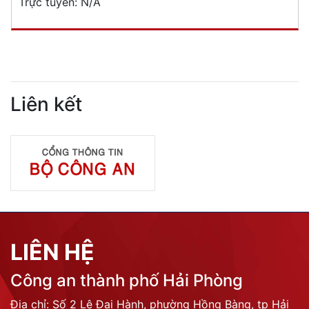
Trực tuyến:
N/A
Liên kết
LIÊN HỆ
Công an thành phố Hải Phòng
Địa chỉ: Số 2 Lê Đại Hành, phường Hồng Bàng, tp Hải