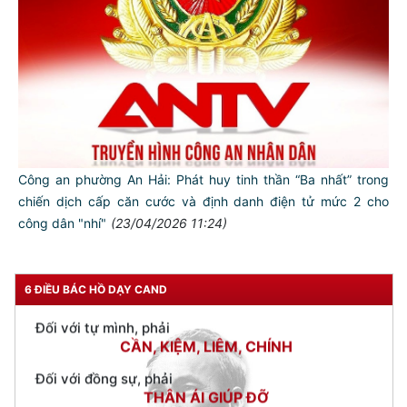
Công an phường An Hải: Phát huy tinh thần “Ba nhất” trong
chiến dịch cấp căn cước và định danh điện tử mức 2 cho
TƯ CÁCH
công dân "nhí"
(23/04/2026 11:24)
NGƯỜI CÔNG AN CÁCH MỆNH LÀ:
Đối với tự mình, phải
6 ĐIỀU BÁC HỒ DẠY CAND
CẦN, KIỆM, LIÊM, CHÍNH
Đối với đồng sự, phải
THÂN ÁI GIÚP ĐỠ
Đối với chính phủ, phải
TUYỆT ĐỐI TRUNG THÀNH