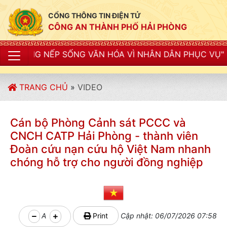
CỔNG THÔNG TIN ĐIỆN TỬ
CÔNG AN THÀNH PHỐ HẢI PHÒNG
P SỐNG VĂN HÓA VÌ NHÂN DÂN PHỤC VỤ"
TRANG CHỦ
»
VIDEO
Cán bộ Phòng Cảnh sát PCCC và
CNCH CATP Hải Phòng - thành viên
Đoàn cứu nạn cứu hộ Việt Nam nhanh
chóng hỗ trợ cho người đồng nghiệp
A
Print
Cập nhật: 06/07/2026 07:58