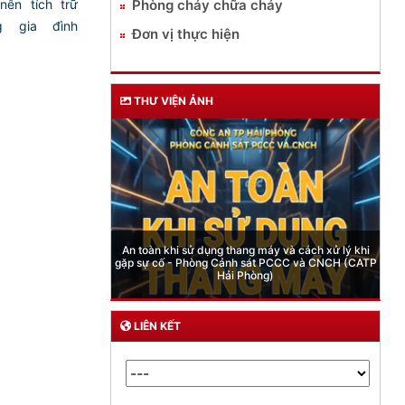
Phòng cháy chữa cháy
ên tích trữ
g gia đình
Đơn vị thực hiện
THƯ VIỆN ẢNH
ang máy và cách xử lý khi
Cán bộ Phòng Cảnh sát PCCC và CNCH CATP Hải
h sát PCCC và CNCH (CATP
Phòng - thành viên Đoàn cứu nạn cứu hộ Việt Nam
 Phòng)
nhanh chóng hỗ trợ cho người đồng nghiệp
LIÊN KẾT