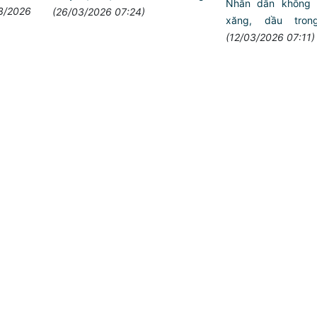
Nhân dân không n
3/2026
(26/03/2026 07:24)
xăng, dầu tron
(12/03/2026 07:11)
An toàn khi sử dụng th
gặp sự cố - Phòng Cản
Hải