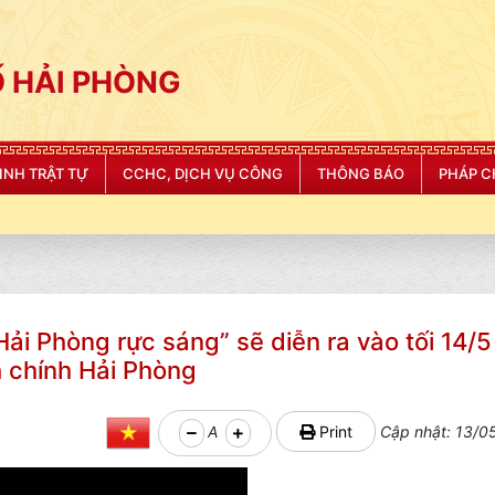
 HẢI PHÒNG
NINH TRẬT TỰ
CCHC, DỊCH VỤ CÔNG
THÔNG BÁO
PHÁP C
ải Phòng rực sáng” sẽ diễn ra vào tối 14/5 
h chính Hải Phòng
A
Print
Cập nhật: 13/0