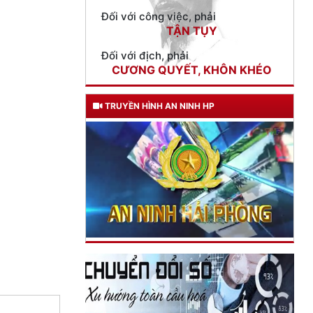
TẬN TỤY
Đối với địch, phải
CƯƠNG QUYẾT, KHÔN KHÉO
Trích thư Chủ tịch Hồ Chí Minh
gửi Công an Khu XII,
ngày 11 tháng 3 năm 1948.
TRUYỀN HÌNH AN NINH HP