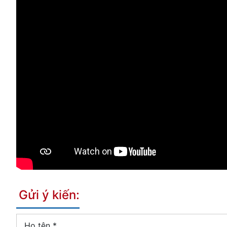
Gửi ý kiến:
Họ tên
*