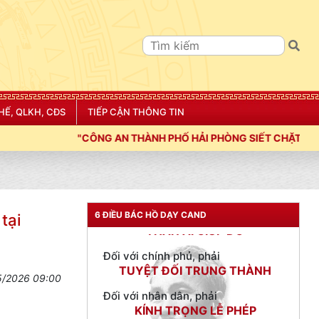
TƯ CÁCH
HẾ, QLKH, CĐS
TIẾP CẬN THÔNG TIN
NGƯỜI CÔNG AN CÁCH MỆNH LÀ:
"CÔNG AN THÀNH PHỐ HẢI PHÒNG SIẾT CHẶT KỶ LUẬT, KỶ CƯƠNG
Đối với tự mình, phải
CẦN, KIỆM, LIÊM, CHÍNH
Đối với đồng sự, phải
THÂN ÁI GIÚP ĐỠ
6 ĐIỀU BÁC HỒ DẠY CAND
tại
Đối với chính phủ, phải
TUYỆT ĐỐI TRUNG THÀNH
Đối với nhân dân, phải
5/2026 09:00
KÍNH TRỌNG LỄ PHÉP
Đối với công việc, phải