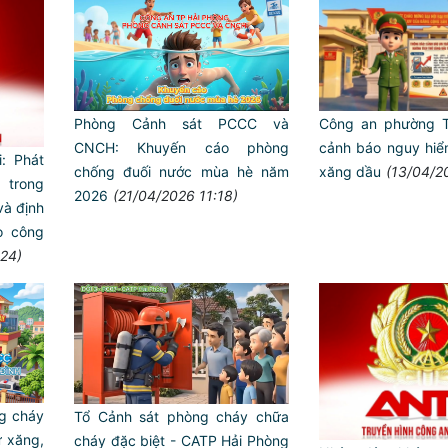
Phòng Cảnh sát PCCC và
Công an phường 
CNCH: Khuyến cáo phòng
cảnh báo nguy hiểm
: Phát
chống đuối nước mùa hè năm
xăng dầu
(13/04/2
 trong
2026
(21/04/2026 11:18)
và định
o công
:24)
g cháy
Tổ Cảnh sát phòng cháy chữa
ữ xăng,
cháy đặc biệt - CATP Hải Phòng