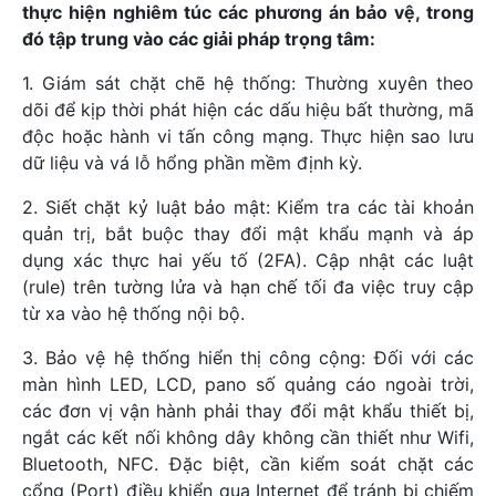
thực hiện nghiêm túc các phương án bảo vệ, trong
đó tập trung vào các giải pháp trọng tâm:
1. Giám sát chặt chẽ hệ thống: Thường xuyên theo
dõi để kịp thời phát hiện các dấu hiệu bất thường, mã
độc hoặc hành vi tấn công mạng. Thực hiện sao lưu
dữ liệu và vá lỗ hổng phần mềm định kỳ.
2. Siết chặt kỷ luật bảo mật: Kiểm tra các tài khoản
quản trị, bắt buộc thay đổi mật khẩu mạnh và áp
dụng xác thực hai yếu tố (2FA). Cập nhật các luật
(rule) trên tường lửa và hạn chế tối đa việc truy cập
từ xa vào hệ thống nội bộ.
3. Bảo vệ hệ thống hiển thị công cộng: Đối với các
màn hình LED, LCD, pano số quảng cáo ngoài trời,
các đơn vị vận hành phải thay đổi mật khẩu thiết bị,
ngắt các kết nối không dây không cần thiết như Wifi,
Bluetooth, NFC. Đặc biệt, cần kiểm soát chặt các
cổng (Port) điều khiển qua Internet để tránh bị chiếm