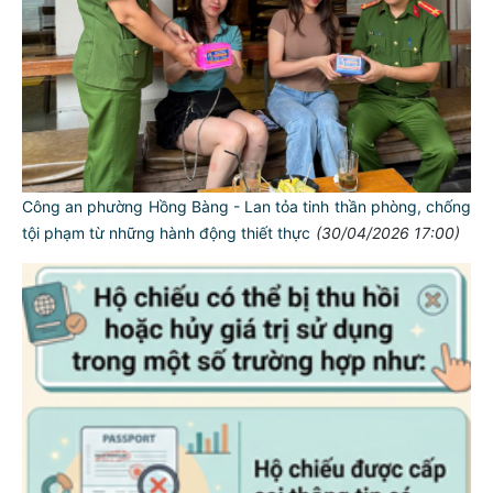
Công an phường Hồng Bàng - Lan tỏa tinh thần phòng, chống
tội phạm từ những hành động thiết thực
(30/04/2026 17:00)
TƯ CÁCH
NGƯỜI CÔNG AN CÁCH MỆNH LÀ:
Đối với tự mình, phải
CẦN, KIỆM, LIÊM, CHÍNH
Đối với đồng sự, phải