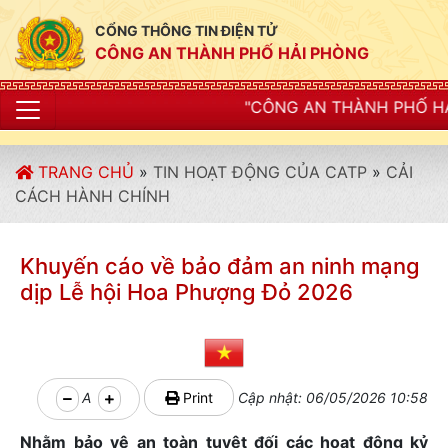
CỔNG THÔNG TIN ĐIỆN TỬ
CÔNG AN THÀNH PHỐ HẢI PHÒNG
"CÔNG AN THÀNH PHỐ HẢI PHÒNG SIẾT C
TRANG CHỦ
»
TIN HOẠT ĐỘNG CỦA CATP
»
CẢI
CÁCH HÀNH CHÍNH
Khuyến cáo về bảo đảm an ninh mạng
dịp Lễ hội Hoa Phượng Đỏ 2026
A
Print
Cập nhật: 06/05/2026 10:58
Nhằm bảo vệ an toàn tuyệt đối các hoạt động kỷ