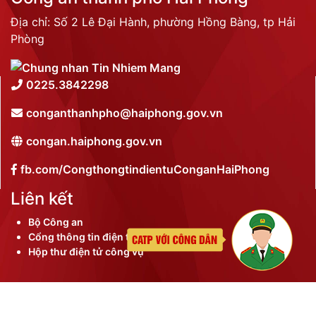
Địa chỉ: Số 2 Lê Đại Hành, phường Hồng Bàng, tp Hải
Phòng
0225.3842298
conganthanhpho@haiphong.gov.vn
congan.haiphong.gov.vn
fb.com/CongthongtindientuConganHaiPhong
Liên kết
Bộ Công an
Cổng thông tin điện tử thành phố
Hộp thư điện tử công vụ
©
2026 Bản quyền nội dung thuộc Công an thành phố