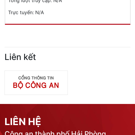
Tổng lượt truy cập:
N/A
Trực tuyến:
N/A
Liên kết
LIÊN HỆ
Công an thành phố Hải Phòng