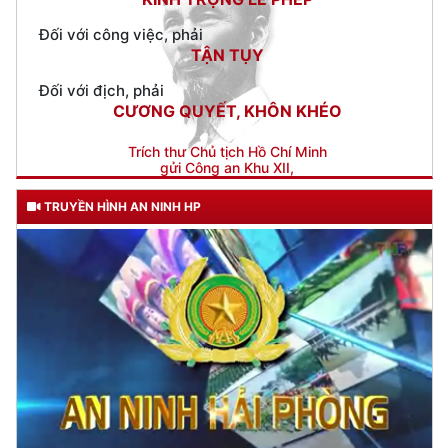
Đối với địch, phải
CƯƠNG QUYẾT, KHÔN KHÉO
Trích thư Chủ tịch Hồ Chí Minh
gửi Công an Khu XII,
ngày 11 tháng 3 năm 1948.
TRUYỀN HÌNH AN NINH HP