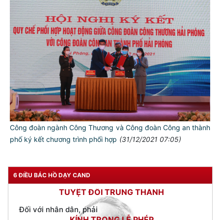
TƯ CÁCH
NGƯỜI CÔNG AN CÁCH MỆNH LÀ:
Đối với tự mình, phải
CẦN, KIỆM, LIÊM, CHÍNH
Đối với đồng sự, phải
Công đoàn ngành Công Thương và Công đoàn Công an thành
THÂN ÁI GIÚP ĐỠ
phố ký kết chương trình phối hợp
(31/12/2021 07:05)
Đối với chính phủ, phải
TUYỆT ĐỐI TRUNG THÀNH
6 ĐIỀU BÁC HỒ DẠY CAND
Đối với nhân dân, phải
KÍNH TRỌNG LỄ PHÉP
Đối với công việc, phải
TẬN TỤY