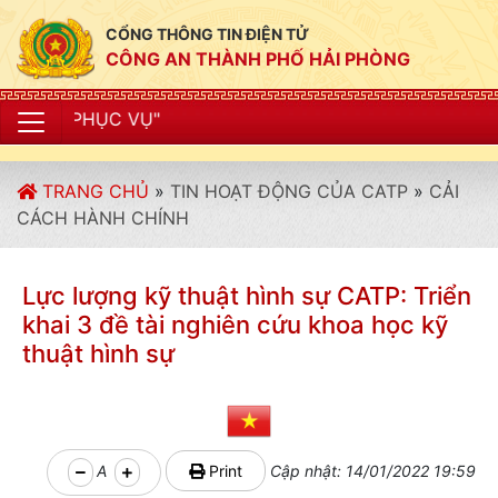
CỔNG THÔNG TIN ĐIỆN TỬ
CÔNG AN THÀNH PHỐ HẢI PHÒNG
"CÔN
TRANG CHỦ
»
TIN HOẠT ĐỘNG CỦA CATP
»
CẢI
CÁCH HÀNH CHÍNH
Lực lượng kỹ thuật hình sự CATP: Triển
khai 3 đề tài nghiên cứu khoa học kỹ
thuật hình sự
A
Print
Cập nhật: 14/01/2022 19:59