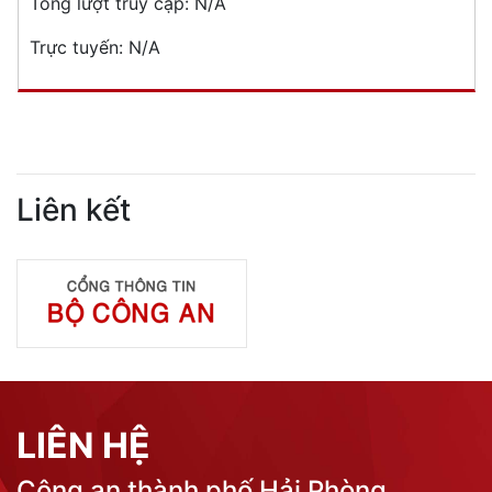
Tổng lượt truy cập:
N/A
Trực tuyến:
N/A
Liên kết
LIÊN HỆ
Công an thành phố Hải Phòng