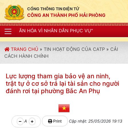
CỔNG THÔNG TIN ĐIỆN TỬ
CÔNG AN THÀNH PHỐ HẢI PHÒNG
VÌ NHÂN DÂN PHỤC VỤ"
TRANG CHỦ
»
TIN HOẠT ĐỘNG CỦA CATP
»
CẢI
CÁCH HÀNH CHÍNH
Lực lượng tham gia bảo vệ an ninh,
trật tự ở cơ sở trả lại tài sản cho người
đánh rơi tại phường Bắc An Phụ
A
Print
Cập nhật: 25/05/2026 19:13