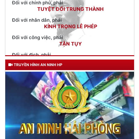
KÍNH TRỌNG LỄ PHÉP
Đối với công việc, phải
TẬN TỤY
Đối với địch, phải
CƯƠNG QUYẾT, KHÔN KHÉO
Trích thư Chủ tịch Hồ Chí Minh
gửi Công an Khu XII,
ngày 11 tháng 3 năm 1948.
TRUYỀN HÌNH AN NINH HP