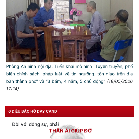
TƯ CÁCH
Phòng An ninh nội địa: Triển khai mô hình “Tuyên truyền, phổ
NGƯỜI CÔNG AN CÁCH MỆNH LÀ:
biến chính sách, pháp luật về tín ngưỡng, tôn giáo trên địa
bàn thành phố” và “3 bám, 4 năm, 5 chủ động”
(18/05/2026
Đối với tự mình, phải
17:24)
CẦN, KIỆM, LIÊM, CHÍNH
Đối với đồng sự, phải
THÂN ÁI GIÚP ĐỠ
6 ĐIỀU BÁC HỒ DẠY CAND
Đối với chính phủ, phải
TUYỆT ĐỐI TRUNG THÀNH
Đối với nhân dân, phải