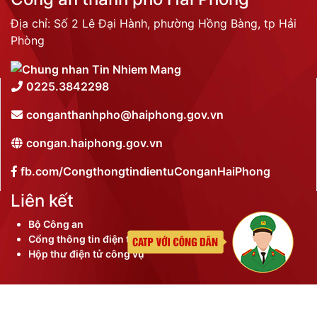
Địa chỉ: Số 2 Lê Đại Hành, phường Hồng Bàng, tp Hải
Phòng
0225.3842298
conganthanhpho@haiphong.gov.vn
congan.haiphong.gov.vn
fb.com/CongthongtindientuConganHaiPhong
Liên kết
Bộ Công an
Cổng thông tin điện tử thành phố
Hộp thư điện tử công vụ
©
2026 Bản quyền nội dung thuộc Công an thành phố