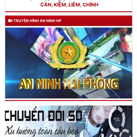
Đối với chính phủ, phải
TUYỆT ĐỐI TRUNG THÀNH
TRUYỀN HÌNH AN NINH HP
Đối với nhân dân, phải
KÍNH TRỌNG LỄ PHÉP
Đối với công việc, phải
TẬN TỤY
Đối với địch, phải
CƯƠNG QUYẾT, KHÔN KHÉO
Trích thư Chủ tịch Hồ Chí Minh
gửi Công an Khu XII,
ngày 11 tháng 3 năm 1948.