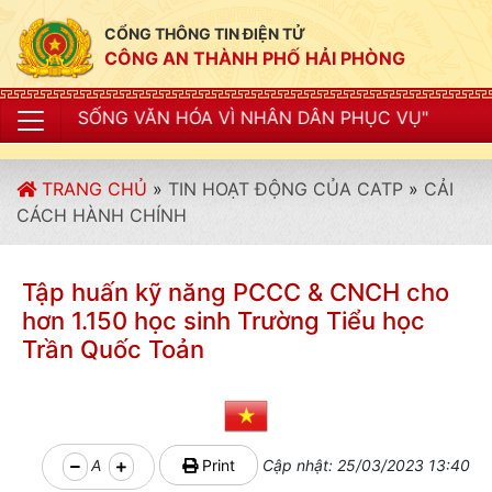
CỔNG THÔNG TIN ĐIỆN TỬ
CÔNG AN THÀNH PHỐ HẢI PHÒNG
 HÓA VÌ NHÂN DÂN PHỤC VỤ"
TRANG CHỦ
»
TIN HOẠT ĐỘNG CỦA CATP
»
CẢI
CÁCH HÀNH CHÍNH
Tập huấn kỹ năng PCCC & CNCH cho
hơn 1.150 học sinh Trường Tiểu học
Trần Quốc Toản
A
Print
Cập nhật: 25/03/2023 13:40