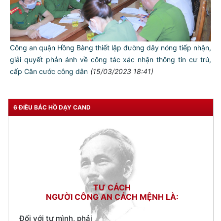
Công an quận Hồng Bàng thiết lập đường dây nóng tiếp nhận,
giải quyết phản ánh về công tác xác nhận thông tin cư trú,
cấp Căn cước công dân
(15/03/2023 18:41)
6 ĐIỀU BÁC HỒ DẠY CAND
TƯ CÁCH
NGƯỜI CÔNG AN CÁCH MỆNH LÀ:
Đối với tự mình, phải
CẦN, KIỆM, LIÊM, CHÍNH
Đối với đồng sự, phải
THÂN ÁI GIÚP ĐỠ