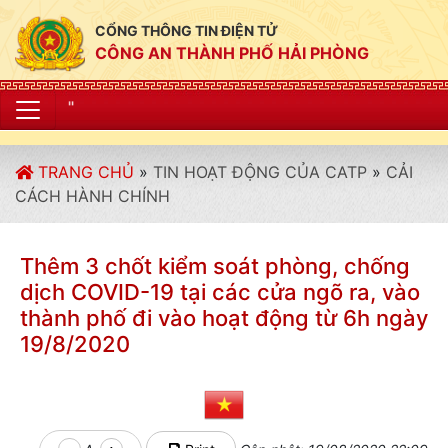
CỔNG THÔNG TIN ĐIỆN TỬ
CÔNG AN THÀNH PHỐ HẢI PHÒNG
"CÔNG AN THÀNH
TRANG CHỦ
»
TIN HOẠT ĐỘNG CỦA CATP
»
CẢI
CÁCH HÀNH CHÍNH
Thêm 3 chốt kiểm soát phòng, chống
dịch COVID-19 tại các cửa ngõ ra, vào
thành phố đi vào hoạt động từ 6h ngày
19/8/2020