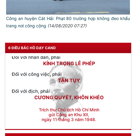
Đối với đồng sự, phải
THÂN ÁI GIÚP ĐỠ
Công an huyện Cát Hải: Phạt 80 trường hợp không đeo khẩu
Đối với chính phủ, phải
TUYỆT ĐỐI TRUNG THÀNH
trang nơi công cộng
(14/08/2020 07:27)
Đối với nhân dân, phải
KÍNH TRỌNG LỄ PHÉP
6 ĐIỀU BÁC HỒ DẠY CAND
Đối với công việc, phải
TẬN TỤY
Đối với địch, phải
CƯƠNG QUYẾT, KHÔN KHÉO
Trích thư Chủ tịch Hồ Chí Minh
gửi Công an Khu XII,
ngày 11 tháng 3 năm 1948.