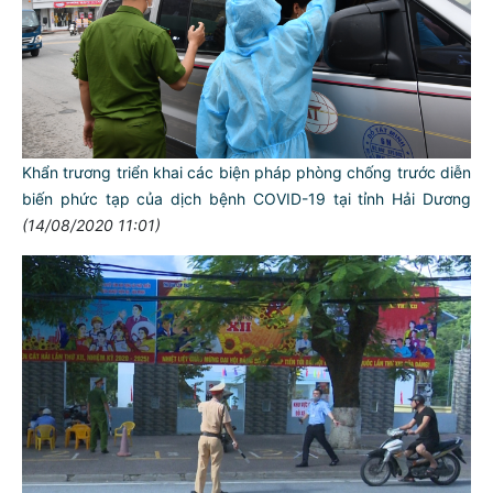
Khẩn trương triển khai các biện pháp phòng chống trước diễn
biến phức tạp của dịch bệnh COVID-19 tại tỉnh Hải Dương
(14/08/2020 11:01)
TƯ CÁCH
NGƯỜI CÔNG AN CÁCH MỆNH LÀ:
Đối với tự mình, phải
CẦN, KIỆM, LIÊM, CHÍNH