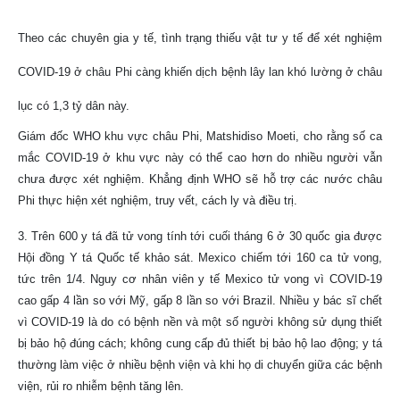
Theo các chuyên gia y tế, tình trạng thiếu vật tư y tế để xét nghiệm
COVID-19 ở châu Phi càng khiến dịch bệnh lây lan khó lường ở châu
lục có 1,3 tỷ dân này.
Giám đốc WHO khu vực châu Phi, Matshidiso Moeti, cho rằng số ca
mắc COVID-19 ở khu vực này có thể cao hơn do nhiều người vẫn
chưa được xét nghiệm. Khẳng định WHO sẽ hỗ trợ các nước châu
Phi thực hiện xét nghiệm, truy vết, cách ly và điều trị.
3. Trên 600 y tá đã tử vong tính tới cuối tháng 6 ở 30 quốc gia được
Hội đồng Y tá Quốc tế khảo sát. Mexico chiếm tới 160 ca tử vong,
tức trên 1/4. Nguy cơ nhân viên y tế Mexico tử vong vì COVID-19
cao gấp 4 lần so với Mỹ, gấp 8 lần so với Brazil. Nhiều y bác sĩ chết
vì COVID-19 là do có bệnh nền và một số người không sử dụng thiết
bị bảo hộ đúng cách; không cung cấp đủ thiết bị bảo hộ lao động; y tá
thường làm việc ở nhiều bệnh viện và khi họ di chuyển giữa các bệnh
viện, rủi ro nhiễm bệnh tăng lên.