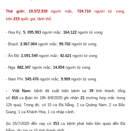
Thế giới: 19.572.939
người mắc,
724.710
người tử vong,
trên
215
quốc gia, lãnh thổ.
- Hoa Kỳ:
5. 095.903
người mắc;
164.122
người tử vong.
- Brazil:
2.967.064
người mắc;
99.702
người tử vong.
- Ấn Độ:
2.091.549
người mắc;
42.621
người tử vong.
- Nga:
882.347
người mắc;
14.854
người tử vong.
- Nam Phi:
545.476
người mắc;
9.909
người tử vong.
- Việt Nam:
bệnh
đã xuất hiện bệnh tại
39
tỉnh thành:
tổng
số
810
ca
(
bản tin 18h 8/8/2020
ghi nhận
21
trường hợp mắc trong
12h qua);
Trong đó, có 15 ca Đà Nẵng, 2 ca Quảng Nam, 2 ca Bắc
Giang, 1 ca Khánh Hòa; 1 ca nhập cảnh.
(từ 25/7/2020 đến nay có
353
ca bệnh phát hiện liên quan đến Đà
Nẵng, lây lan ra 15 tỉnh thành phố)