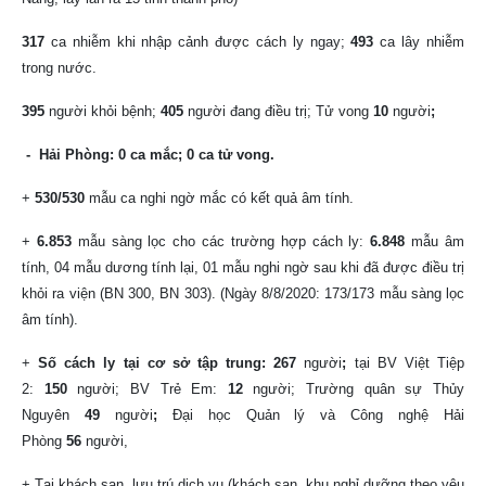
317
ca nhiễm khi nhập cảnh được cách ly ngay;
493
ca lây nhiễm
trong nước.
395
người khỏi bệnh;
405
người đang điều trị;
Tử vong
10
người
;
- Hải Phòng: 0 ca mắc; 0 ca tử vong.
+
530/530
mẫu ca nghi ngờ mắc có kết quả âm tính.
+
6.853
mẫu sàng lọc cho các trường hợp cách ly:
6.848
mẫu âm
tính, 04 mẫu dương tính lại, 01 mẫu nghi ngờ sau khi đã được điều trị
khỏi ra viện (BN 300, BN 303). (Ngày 8/8/2020: 173/173 mẫu sàng lọc
âm tính).
+
Số cách ly tại cơ sở tập trung: 267
người
;
tại BV Việt Tiệp
2:
150
người; BV Trẻ Em:
12
người;
Trường quân sự Thủy
Nguyên
49
người
;
Đại học Quản lý và Công nghệ Hải
Phòng
56
người,
+ Tại khách sạn, lưu trú dịch vụ (khách sạn, khu nghỉ dưỡng theo yêu