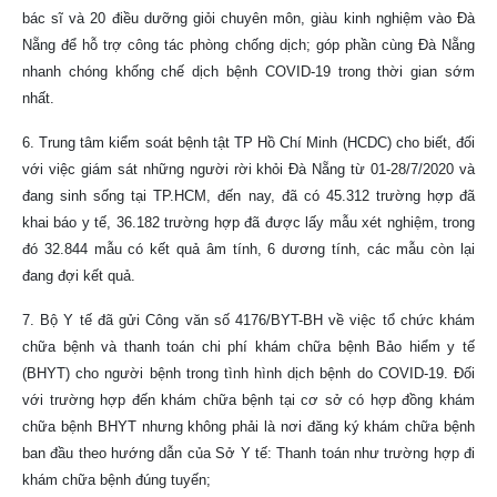
bác sĩ và 20 điều dưỡng giỏi chuyên môn, giàu kinh nghiệm vào Đà
Nẵng để hỗ trợ công tác phòng chống dịch; góp phần cùng Đà Nẵng
nhanh chóng khống chế dịch bệnh COVID-19 trong thời gian sớm
nhất.
6. Trung tâm kiểm soát bệnh tật TP Hồ Chí Minh (HCDC) cho biết, đối
với việc giám sát những người rời khỏi Đà Nẵng từ 01-28/7/2020 và
đang sinh sống tại TP.HCM, đến nay, đã có 45.312 trường hợp đã
khai báo y tế, 36.182 trường hợp đã được lấy mẫu xét nghiệm, trong
đó 32.844 mẫu có kết quả âm tính, 6 dương tính, các mẫu còn lại
đang đợi kết quả.
7. Bộ Y tế đã gửi Công văn số 4176/BYT-BH về việc tổ chức khám
chữa bệnh và thanh toán chi phí khám chữa bệnh Bảo hiểm y tế
(BHYT) cho người bệnh trong tình hình dịch bệnh do COVID-19. Đối
với trường hợp đến khám chữa bệnh tại cơ sở có hợp đồng khám
chữa bệnh BHYT nhưng không phải là nơi đăng ký khám chữa bệnh
ban đầu theo hướng dẫn của Sở Y tế: Thanh toán như trường hợp đi
khám chữa bệnh đúng tuyến;