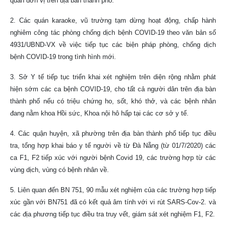
quan đơn vị trên địa bàn thành phố.
2. Các quán karaoke, vũ trường tạm dừng hoạt động, chấp hành
nghiêm công tác phòng chống dịch bệnh COVID-19 theo văn bản số
4931/UBND-VX về việc tiếp tục các biện pháp phòng, chống dịch
bệnh COVID-19 trong tình hình mới.
3. Sở Y tế tiếp tục triển khai xét nghiệm trên diện rộng nhằm phát
hiện sớm các ca bệnh COVID-19, cho tất cả người dân trên địa bàn
thành phố nếu có triệu chứng ho, sốt, khó thở, và các bệnh nhân
đang nằm khoa Hồi sức, Khoa nội hô hấp tại các cơ sở y tế.
4. Các quận huyện, xã phường trên địa bàn thành phố tiếp tục điều
tra, tổng hợp khai báo y tế người về từ Đà Nẵng (từ 01/7/2020) các
ca F1, F2 tiếp xúc với người bệnh Covid 19, các trường hợp từ các
vùng dịch, vùng có bệnh nhân về.
5. Liên quan đến BN 751, 90 mẫu xét nghiệm của các trường hợp tiếp
xúc gần với BN751 đã có kết quả âm tính với vi rút SARS-Cov-2. và
các địa phương tiếp tục điều tra truy vết, giám sát xét nghiệm F1, F2.