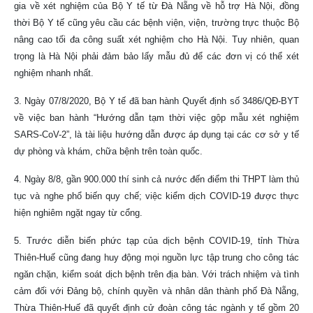
gia về xét nghiệm của Bộ Y tế từ Đà Nẵng về hỗ trợ Hà Nội, đồng
thời Bộ Y tế cũng yêu cầu các bệnh viện, viện, trường trực thuộc Bộ
nâng cao tối đa công suất xét nghiệm cho Hà Nội. Tuy nhiên, quan
trọng là Hà Nội phải đảm bảo lấy mẫu đủ để các đơn vị có thể xét
nghiệm nhanh nhất.
3. Ngày 07/8/2020, Bộ Y tế đã ban hành Quyết định số 3486/QĐ-BYT
về việc ban hành “Hướng dẫn tạm thời việc gộp mẫu xét nghiệm
SARS-CoV-2”, là tài liệu hướng dẫn được áp dụng tại các cơ sở y tế
dự phòng và khám, chữa bệnh trên toàn quốc.
4. Ngày 8/8, gần 900.000 thí sinh cả nước đến điểm thi THPT làm thủ
tục và nghe phổ biến quy chế; việc kiểm dịch COVID-19 được thực
hiện nghiêm ngặt ngay từ cổng.
5. Trước diễn biến phức tạp của dịch bệnh COVID-19, tỉnh Thừa
Thiên-Huế cũng đang huy động mọi nguồn lực tập trung cho công tác
ngăn chặn, kiểm soát dịch bệnh trên địa bàn. Với trách nhiệm và tình
cảm đối với Đảng bộ, chính quyền và nhân dân thành phố Đà Nẵng,
Thừa Thiên-Huế đã quyết định cử đoàn công tác ngành y tế gồm 20