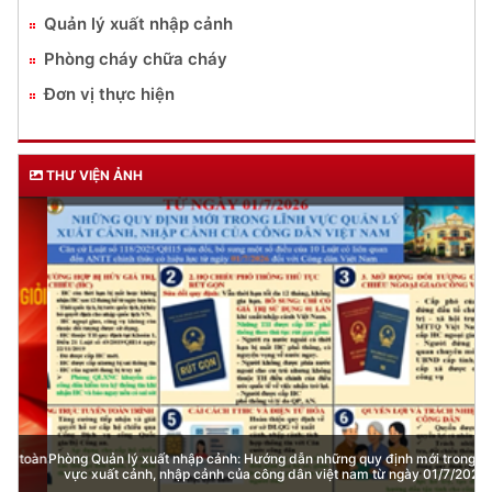
DỊCH VỤ CÔNG
Lĩnh vực quản lý vũ khí, vật liệu nổ, công cụ hỗ trợ
Đăng ký, quản lý cư trú
Đăng ký, quản lý phương tiện giao thông cơ giới
đường bộ
Cấp thẻ Căn cước công dân
Quản lý ngành nghề kinh doanh có điều kiện
Đăng ký, quản lý con dấu
Quản lý xuất nhập cảnh
Phòng cháy chữa cháy
Đơn vị thực hiện
THƯ VIỆN ẢNH