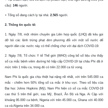
cầu):
146
người.
+ Tổng số đang cách ly tại nhà:
2.565
người.
2. Thông tin quốc tế:
1. Ngày 7/8, một nhóm chuyên gia Liên hợp quốc (LHQ) đã kêu gọi
dỡ bỏ các lệnh trừng phạt đơn phương đối với một số nước để
người dân các nước này có thể chống chọi với đại dịch COVID-19.
2. Ngày 7/8, Tổ chức Y tế Thế giới (WHO) công bố số liệu cho thấy
số ca mắc bệnh viêm đường hô hấp cấp COVID-19 tại châu Phi đã ở
mức trên 1 triệu ca, trong đó có trên 22.000 ca tử vong.
Nam Phi là quốc gia chịu thiệt hại nặng nề nhất, với trên 545.000 ca
mắc - chiếm hơn 50% tổng số ca mắc ở khu vực. Theo số liệu của
Đại học Johns Hopkins (Mỹ), Nam Phi hiện có số ca mắc COVID-19
cao thứ 5 trên thế giới, sau Mỹ, Brazil, Ấn Độ và Nga. Ai Cập với
khoảng 95.000 ca bệnh, Nigeria với trên 45.000 ca, Ghana với 40.000
ca và Algeria trên 34.000 ca.