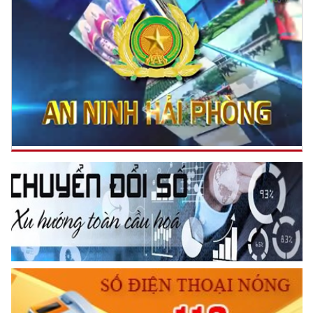
THÂN ÁI GIÚP ĐỠ
Đối với chính phủ, phải
TUYỆT ĐỐI TRUNG THÀNH
Đối với nhân dân, phải
KÍNH TRỌNG LỄ PHÉP
Đối với công việc, phải
TẬN TỤY
Đối với địch, phải
TRUYỀN HÌNH AN NINH HP
CƯƠNG QUYẾT, KHÔN KHÉO
Trích thư Chủ tịch Hồ Chí Minh
gửi Công an Khu XII,
ngày 11 tháng 3 năm 1948.