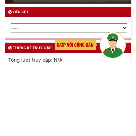
Phòng Quản lý xuất nhập cảnh: Hướng dẫn những quy định mới trong lĩnh
vực xuất cảnh, nhập cảnh của công dân việt nam từ ngày 01/7/2026
LIÊN KẾT
THỐNG KÊ TRUY CẬP