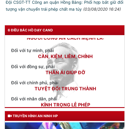
Đội CSGT-TT Công an quận Hồng Bàng: Phối hợp bắt giữ đối
tượng vận chuyển trái phép chất ma túy
(03/08/2020 16:24)
TƯ CÁCH
NGƯỜI CÔNG AN CÁCH MỆNH LÀ:
6 ĐIỀU BÁC HỒ DẠY CAND
Đối với tự mình, phải
CẦN, KIỆM, LIÊM, CHÍNH
Đối với đồng sự, phải