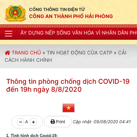
CỔNG THÔNG TIN ĐIỆN TỬ
CÔNG AN THÀNH PHỐ HẢI PHÒNG
G NẾP SỐNG VĂN HÓA VÌ NHÂN DÂN PHỤC VỤ"
TRANG CHỦ
»
TIN HOẠT ĐỘNG CỦA CATP
»
CẢI
CÁCH HÀNH CHÍNH
Thông tin phòng chống dịch COVID-19
đến 19h ngày 8/8/2020
A
Print
Cập nhật: 09/08/2020 04:41
1. Tình hình dịch Covid-19: