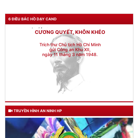
Đối với địch, phải
CƯƠNG QUYẾT, KHÔN KHÉO
6 ĐIỀU BÁC HỒ DẠY CAND
Trích thư Chủ tịch Hồ Chí Minh
gửi Công an Khu XII,
ngày 11 tháng 3 năm 1948.
TRUYỀN HÌNH AN NINH HP