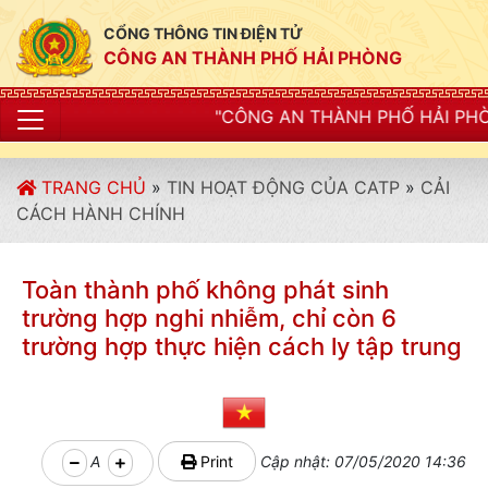
CỔNG THÔNG TIN ĐIỆN TỬ
CÔNG AN THÀNH PHỐ HẢI PHÒNG
"CÔNG AN THÀNH PHỐ HẢI PHÒNG SIẾT CHẶT KỶ 
TRANG CHỦ
»
TIN HOẠT ĐỘNG CỦA CATP
»
CẢI
CÁCH HÀNH CHÍNH
Toàn thành phố không phát sinh
trường hợp nghi nhiễm, chỉ còn 6
trường hợp thực hiện cách ly tập trung
A
Print
Cập nhật: 07/05/2020 14:36