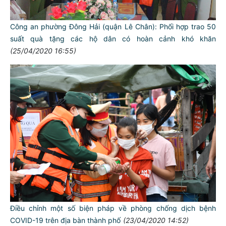
Công an phường Đông Hải (quận Lê Chân): Phối hợp trao 50
suất quà tặng các hộ dân có hoàn cảnh khó khăn
(25/04/2020 16:55)
TƯ CÁCH
NGƯỜI CÔNG AN CÁCH MỆNH LÀ:
Đối với tự mình, phải
CẦN, KIỆM, LIÊM, CHÍNH
Đối với đồng sự, phải
THÂN ÁI GIÚP ĐỠ
Đối với chính phủ, phải
TUYỆT ĐỐI TRUNG THÀNH
Đối với nhân dân, phải
KÍNH TRỌNG LỄ PHÉP
Đối với công việc, phải
Điều chỉnh một số biện pháp về phòng chống dịch bệnh
TẬN TỤY
COVID-19 trên địa bàn thành phố
(23/04/2020 14:52)