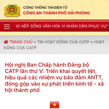
CỔNG THÔNG TIN ĐIỆN TỬ
CÔNG AN THÀNH PHỐ HẢI PHÒNG
G VĂN HÓA VÌ NHÂN DÂN PHỤC VỤ"
TRANG CHỦ
»
TIN HOẠT ĐỘNG CỦA CATP
»
HOẠT
ĐỘNG CỦA CATP
Hội nghị Ban Chấp hành Đảng bộ
CATP lần thứ V: Triển khai quyết liệt,
hiệu quả các nhiệm vụ bảo đảm ANTT,
đóng góp vào sự phát triển kinh tế - xã
hội thành phố