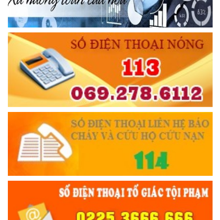
Phòng Cảnh sát QLHC về TTXH Công an thành phố Hải
TƯ CÁCH
Phòng: Sứ mệnh định danh những anh hùng chưa biết tên
NGƯỜI CÔNG AN CÁCH MỆNH LÀ:
(27/06/2026 15:13)
Đối với tự mình, phải
CẦN, KIỆM, LIÊM, CHÍNH
6 ĐIỀU BÁC HỒ DẠY CAND
Đối với đồng sự, phải
THÂN ÁI GIÚP ĐỠ
Đối với chính phủ, phải
TUYỆT ĐỐI TRUNG THÀNH
Đối với nhân dân, phải
KÍNH TRỌNG LỄ PHÉP
Đối với công việc, phải
TẬN TỤY
Đối với địch, phải
CƯƠNG QUYẾT, KHÔN KHÉO