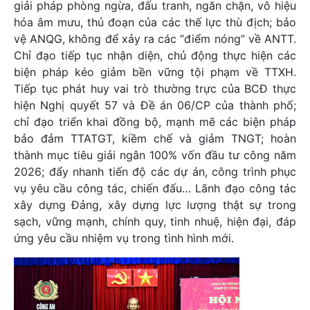
giải pháp phòng ngừa, đấu tranh, ngăn chặn, vô hiệu
hóa âm mưu, thủ đoạn của các thế lực thù địch; bảo
vệ ANQG, không để xảy ra các “điểm nóng” về ANTT.
Chỉ đạo tiếp tục nhận diện, chủ động thực hiện các
biện pháp kéo giảm bền vững tội phạm về TTXH.
Tiếp tục phát huy vai trò thường trực của BCĐ thực
hiện Nghị quyết 57 và Đề án 06/CP của thành phố;
chỉ đạo triển khai đồng bộ, mạnh mẽ các biện pháp
bảo đảm TTATGT, kiềm chế và giảm TNGT; hoàn
thành mục tiêu giải ngân 100% vốn đầu tư công năm
2026; đẩy nhanh tiến độ các dự án, công trình phục
vụ yêu cầu công tác, chiến đấu… Lãnh đạo công tác
xây dựng Đảng, xây dựng lực lượng thật sự trong
sạch, vững mạnh, chính quy, tinh nhuệ, hiện đại, đáp
ứng yêu cầu nhiệm vụ trong tình hình mới.