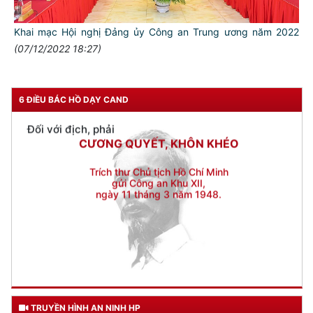
Đối với nhân dân, phải
KÍNH TRỌNG LỄ PHÉP
Khai mạc Hội nghị Đảng ủy Công an Trung ương năm 2022
Đối với công việc, phải
(07/12/2022 18:27)
TẬN TỤY
Đối với địch, phải
CƯƠNG QUYẾT, KHÔN KHÉO
6 ĐIỀU BÁC HỒ DẠY CAND
Trích thư Chủ tịch Hồ Chí Minh
gửi Công an Khu XII,
ngày 11 tháng 3 năm 1948.
TRUYỀN HÌNH AN NINH HP