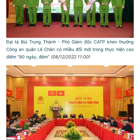
Đại tá Bùi Trung Thành - Phó Giám đốc CATP khen thưởng
Công an quận Lê Chân có nhiều đổi mới trong thực hiện cao
điểm “90 ngày, đêm”
(08/12/2022 11:00)
TƯ CÁCH
NGƯỜI CÔNG AN CÁCH MỆNH LÀ:
Đối với tự mình, phải
CẦN, KIỆM, LIÊM, CHÍNH
Đối với đồng sự, phải
THÂN ÁI GIÚP ĐỠ
Đối với chính phủ, phải
TUYỆT ĐỐI TRUNG THÀNH