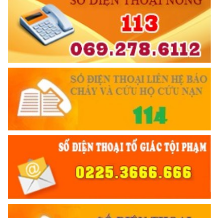
Bộ Công an tổ chức Hội nghị quán triệt triển khai công tác
cảnh vệ toàn quốc
(14/10/2025 19:24)
TƯ CÁCH
NGƯỜI CÔNG AN CÁCH MỆNH LÀ:
Đối với tự mình, phải
6 ĐIỀU BÁC HỒ DẠY CAND
CẦN, KIỆM, LIÊM, CHÍNH
Đối với đồng sự, phải
THÂN ÁI GIÚP ĐỠ
Đối với chính phủ, phải