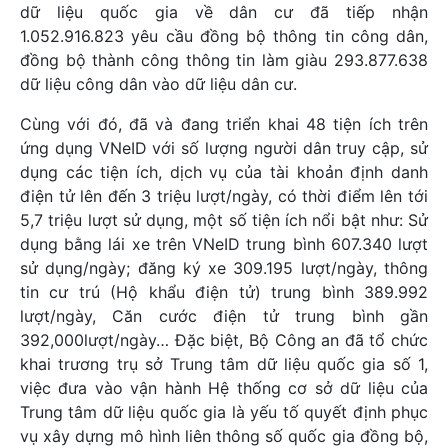
dữ liệu quốc gia về dân cư đã tiếp nhận
1.052.916.823 yêu cầu đồng bộ thông tin công dân,
đồng bộ thành công thông tin làm giàu 293.877.638
dữ liệu công dân vào dữ liệu dân cư.
Cùng với đó, đã và đang triển khai 48 tiện ích trên
ứng dụng VNeID với số lượng người dân truy cập, sử
dụng các tiện ích, dịch vụ của tài khoản định danh
điện tử lên đến 3 triệu lượt/ngày, có thời điểm lên tới
5,7 triệu lượt sử dụng, một số tiện ích nổi bật như: Sử
dụng bằng lái xe trên VNeID trung bình 607.340 lượt
sử dụng/ngày; đăng ký xe 309.195 lượt/ngày, thông
tin cư trú (Hộ khẩu điện tử) trung bình 389.992
lượt/ngày, Căn cước điện tử trung bình gần
392,000lượt/ngày… Đặc biệt, Bộ Công an đã tổ chức
khai trương trụ sở Trung tâm dữ liệu quốc gia số 1,
việc đưa vào vận hành Hệ thống cơ sở dữ liệu của
Trung tâm dữ liệu quốc gia là yếu tố quyết định phục
vụ xây dựng mô hình liên thông số quốc gia đồng bộ,