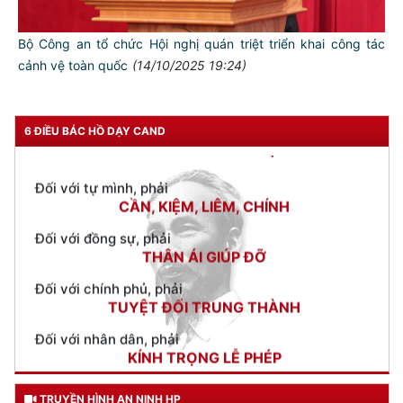
đổi mới sáng tạo, chuyển đổi số và Đề án 06 trong Công an
thành phố
(18/10/2025 15:43)
Tăng cường phối hợp bảo đảm ANTT, an ninh hàng không tại
Cảng hàng không quốc tế Cát Bi
(16/10/2025 18:25)
Tổ chức cung cấp thông tin, lấy ý kiến tham gia xây dựng 11
dự án Luật, Pháp lệnh do Bộ Công an chủ trì soạn thảo trình
kỳ họp thứ 10, Quốc hội khóa XV
(15/10/2025 19:09)