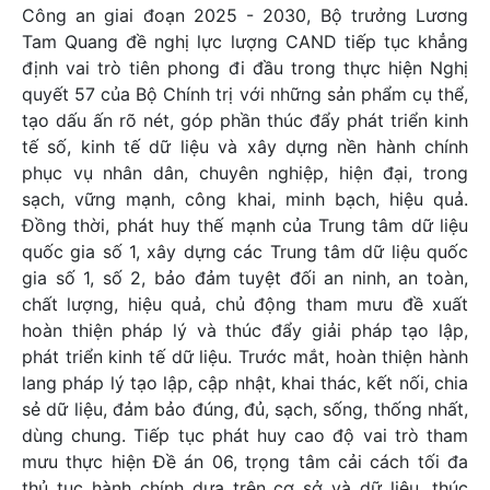
Công an giai đoạn 2025 - 2030, Bộ trưởng Lương
Tam Quang đề nghị lực lượng CAND tiếp tục khẳng
định vai trò tiên phong đi đầu trong thực hiện Nghị
quyết 57 của Bộ Chính trị với những sản phẩm cụ thể,
tạo dấu ấn rõ nét, góp phần thúc đẩy phát triển kinh
tế số, kinh tế dữ liệu và xây dựng nền hành chính
phục vụ nhân dân, chuyên nghiệp, hiện đại, trong
sạch, vững mạnh, công khai, minh bạch, hiệu quả.
Đồng thời, phát huy thế mạnh của Trung tâm dữ liệu
quốc gia số 1, xây dựng các Trung tâm dữ liệu quốc
gia số 1, số 2, bảo đảm tuyệt đối an ninh, an toàn,
chất lượng, hiệu quả, chủ động tham mưu đề xuất
hoàn thiện pháp lý và thúc đẩy giải pháp tạo lập,
phát triển kinh tế dữ liệu. Trước mắt, hoàn thiện hành
lang pháp lý tạo lập, cập nhật, khai thác, kết nối, chia
sẻ dữ liệu, đảm bảo đúng, đủ, sạch, sống, thống nhất,
dùng chung. Tiếp tục phát huy cao độ vai trò tham
mưu thực hiện Đề án 06, trọng tâm cải cách tối đa
thủ tục hành chính dựa trên cơ sở và dữ liệu, thúc