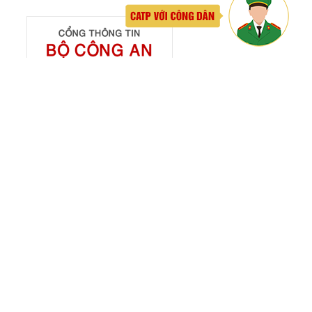
Lĩnh vực quản lý vũ khí, vật liệu nổ, công cụ hỗ trợ
Đăng ký, quản lý cư trú
Đăng ký, quản lý phương tiện giao thông cơ giới
đường bộ
Cấp thẻ Căn cước công dân
Quản lý ngành nghề kinh doanh có điều kiện
Đăng ký, quản lý con dấu
Quản lý xuất nhập cảnh
Phòng cháy chữa cháy
Đơn vị thực hiện
THƯ VIỆN ẢNH