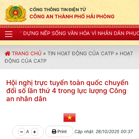
CỔNG THÔNG TIN ĐIỆN TỬ
CÔNG AN THÀNH PHỐ HẢI PHÒNG
ẾP SỐNG VĂN HÓA VÌ NHÂN DÂN PHỤC VỤ"
TRANG CHỦ
»
TIN HOẠT ĐỘNG CỦA CATP
»
HOẠT
ĐỘNG CỦA CATP
Hội nghị trực tuyến toàn quốc chuyển
đổi số lần thứ 4 trong lực lượng Công
an nhân dân
A
Print
Cập nhật: 28/10/2025 00:37