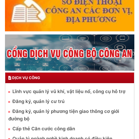
TUYỆT ĐỐI TRUNG THÀNH
Đối với nhân dân, phải
KÍNH TRỌNG LỄ PHÉP
Đối với công việc, phải
TẬN TỤY
Đối với địch, phải
CƯƠNG QUYẾT, KHÔN KHÉO
TRUYỀN HÌNH AN NINH HP
Trích thư Chủ tịch Hồ Chí Minh
gửi Công an Khu XII,
ngày 11 tháng 3 năm 1948.