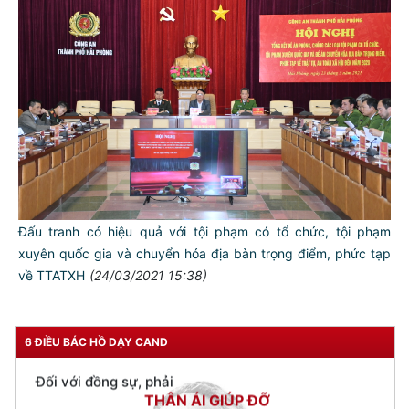
TƯ CÁCH
NGƯỜI CÔNG AN CÁCH MỆNH LÀ:
Đấu tranh có hiệu quả với tội phạm có tổ chức, tội phạm
xuyên quốc gia và chuyển hóa địa bàn trọng điểm, phức tạp
Đối với tự mình, phải
về TTATXH
(24/03/2021 15:38)
CẦN, KIỆM, LIÊM, CHÍNH
Đối với đồng sự, phải
THÂN ÁI GIÚP ĐỠ
6 ĐIỀU BÁC HỒ DẠY CAND
Đối với chính phủ, phải
TUYỆT ĐỐI TRUNG THÀNH