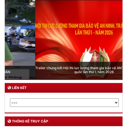
Trailer chung kết Hội thi lực lượng tham gia bảo vệ ANTT ở cơ sở giỏi toàn
quốc lần thứ I, năm 2026
LIÊN KẾT
THỐNG KÊ TRUY CẬP