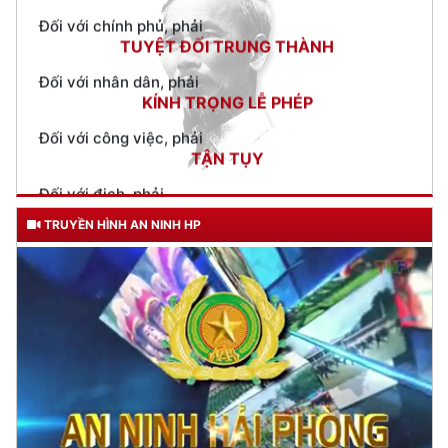
Đối với nhân dân, phải
KÍNH TRỌNG LỄ PHÉP
Đối với công việc, phải
TẬN TỤY
Đối với địch, phải
CƯƠNG QUYẾT, KHÔN KHÉO
Trích thư Chủ tịch Hồ Chí Minh
gửi Công an Khu XII,
ngày 11 tháng 3 năm 1948.
TRUYỀN HÌNH AN NINH HP