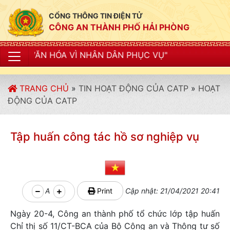
CỔNG THÔNG TIN ĐIỆN TỬ
CÔNG AN THÀNH PHỐ HẢI PHÒNG
Ì NHÂN DÂN PHỤC VỤ"
TRANG CHỦ
»
TIN HOẠT ĐỘNG CỦA CATP
»
HOẠT
ĐỘNG CỦA CATP
Tập huấn công tác hồ sơ nghiệp vụ
A
Print
Cập nhật: 21/04/2021 20:41
Ngày 20-4, Công an thành phố tổ chức lớp tập huấn
Chỉ thị số 11/CT-BCA của Bộ Công an và Thông tư số