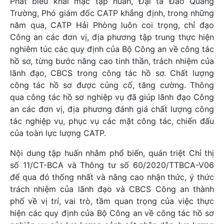
Phát biểu khai mạc tập huấn, Đại tá Đào Quang
Trường, Phó giám đốc CATP khẳng định, trong những
năm qua, CATP Hải Phòng luôn coi trọng, chỉ đạo
Công an các đơn vị, địa phương tập trung thực hiện
nghiêm túc các quy định của Bộ Công an về công tác
hồ sơ, từng bước nâng cao tinh thần, trách nhiệm của
lãnh đạo, CBCS trong công tác hồ sơ. Chất lượng
công tác hồ sơ được củng cố, tăng cường. Thông
qua công tác hồ sơ nghiệp vụ đã giúp lãnh đạo Công
an các đơn vị, địa phương đánh giá chất lượng công
tác nghiệp vụ, phục vụ các mặt công tác, chiến đấu
của toàn lực lượng CATP.
Nội dung tập huấn nhằm phổ biến, quán triệt Chỉ thị
số 11/CT-BCA và Thông tư số 60/2020/TTBCA-V06
để qua đó thống nhất và nâng cao nhận thức, ý thức
trách nhiệm của lãnh đạo và CBCS Công an thành
phố về vị trí, vai trò, tầm quan trọng của việc thực
hiện các quy định của Bộ Công an về công tác hồ sơ