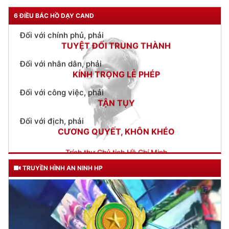
Đối với chính phủ, phải
TUYỆT ĐỐI TRUNG THÀNH
6 ĐIỀU BÁC HỒ DẠY CAND
Đối với nhân dân, phải
KÍNH TRỌNG LỄ PHÉP
Đối với công việc, phải
TẬN TỤY
Đối với địch, phải
CƯƠNG QUYẾT, KHÔN KHÉO
Trích thư Chủ tịch Hồ Chí Minh
gửi Công an Khu XII,
ngày 11 tháng 3 năm 1948.
TRUYỀN HÌNH AN NINH HP