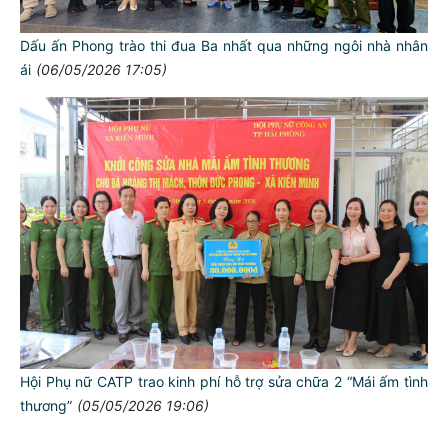
Dấu ấn Phong trào thi đua Ba nhất qua những ngôi nhà nhân
ái
(06/05/2026 17:05)
TƯ CÁCH
NGƯỜI CÔNG AN CÁCH MỆNH LÀ:
Đối với tự mình, phải
CẦN, KIỆM, LIÊM, CHÍNH
Hội Phụ nữ CATP trao kinh phí hỗ trợ sửa chữa 2 “Mái ấm tình
Đối với đồng sự, phải
thương”
(05/05/2026 19:06)
THÂN ÁI GIÚP ĐỠ