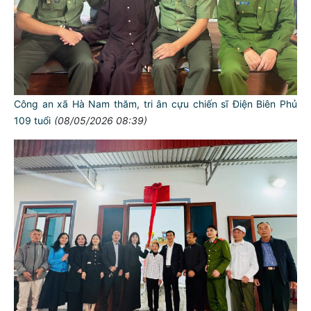
Công an xã Hà Nam thăm, tri ân cựu chiến sĩ Điện Biên Phủ
109 tuổi
(08/05/2026 08:39)