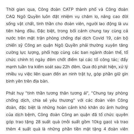
Thời gian qua, Công đoàn CATP thành phố và Công đoàn
CAQ Ngô Quyền luôn đặt nhiệm vụ chăm lo, nâng cao đời
sống vật chất, tinh thần cho đoàn viên, người lao động là ưu
tiên hàng đầu. Đặc biệt, trong bối cảnh chung tay cùng cả
nước trên mặt trận phòng chống đại dịch Covid 19, cán bộ
chiến sỹ Công an quận Ngô Quyền phải thường xuyên tăng
cường lực lượng, phối hợp cùng các ban ngành đoàn thể, tổ
chức chính trị ngày đêm chốt điểm tại các tổ công tác; đẩy
mạnh tuần tra kiểm soát sau 22h đêm. Qua đó phát hiện, xử lý
nhiều vụ việc liên quan đến an ninh trật tự, góp phần giữ gìn
bình yên trên địa bàn.
Phát huy "tinh thần tương thân tương ái", "Chung tay phòng
chống dịch, chia sẻ yêu thương" với các đoàn viên Công
đoàn, đặc biệt là những hoàn cảnh khó khăn do ảnh hưởng
của dịch bệnh, Công đoàn Công an quận đã tổ chức quyên
góp trao tặng 28 suất quà (mỗi suất gồm 10kg gạo) và trao
thêm 4 suất quà là những phần tiền mặt tặng 4 đoàn viên