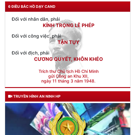
KÍNH TRỌNG LỄ PHÉP
6 ĐIỀU BÁC HỒ DẠY CAND
Đối với công việc, phải
TẬN TỤY
Đối với địch, phải
CƯƠNG QUYẾT, KHÔN KHÉO
Trích thư Chủ tịch Hồ Chí Minh
gửi Công an Khu XII,
ngày 11 tháng 3 năm 1948.
TRUYỀN HÌNH AN NINH HP