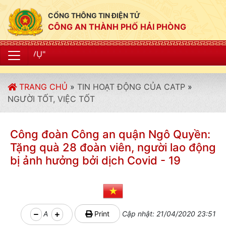
CỔNG THÔNG TIN ĐIỆN TỬ
CÔNG AN THÀNH PHỐ HẢI PHÒNG
"CÔNG AN THÀ
TRANG CHỦ
»
TIN HOẠT ĐỘNG CỦA CATP
»
NGƯỜI TỐT, VIỆC TỐT
Công đoàn Công an quận Ngô Quyền:
Tặng quà 28 đoàn viên, người lao động
bị ảnh hưởng bởi dịch Covid - 19
A
Print
Cập nhật: 21/04/2020 23:51