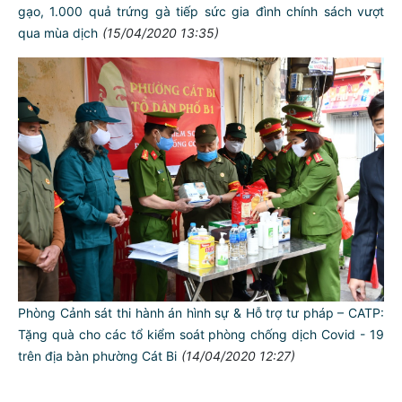
gạo, 1.000 quả trứng gà tiếp sức gia đình chính sách vượt
qua mùa dịch
(15/04/2020 13:35)
TƯ CÁCH
NGƯỜI CÔNG AN CÁCH MỆNH LÀ:
Đối với tự mình, phải
CẦN, KIỆM, LIÊM, CHÍNH
Đối với đồng sự, phải
THÂN ÁI GIÚP ĐỠ
Phòng Cảnh sát thi hành án hình sự & Hỗ trợ tư pháp – CATP:
Tặng quà cho các tổ kiểm soát phòng chống dịch Covid - 19
Đối với chính phủ, phải
trên địa bàn phường Cát Bi
(14/04/2020 12:27)
TUYỆT ĐỐI TRUNG THÀNH
Đối với nhân dân, phải