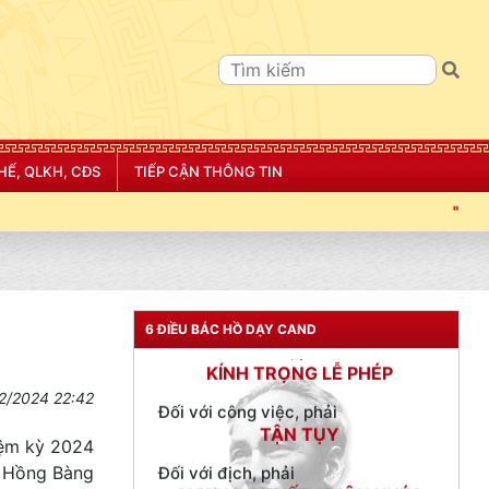
Đối với tự mình, phải
CẦN, KIỆM, LIÊM, CHÍNH
Đối với đồng sự, phải
THÂN ÁI GIÚP ĐỠ
Đối với chính phủ, phải
HẾ, QLKH, CĐS
TIẾP CẬN THÔNG TIN
TUYỆT ĐỐI TRUNG THÀNH
"CÔNG AN THÀNH PHỐ HẢI PHÒNG SIẾT CHẶT K
Đối với nhân dân, phải
KÍNH TRỌNG LỄ PHÉP
Đối với công việc, phải
TẬN TỤY
6 ĐIỀU BÁC HỒ DẠY CAND
Đối với địch, phải
CƯƠNG QUYẾT, KHÔN KHÉO
2/2024 22:42
Trích thư Chủ tịch Hồ Chí Minh
gửi Công an Khu XII,
iệm kỳ 2024
ngày 11 tháng 3 năm 1948.
n Hồng Bàng