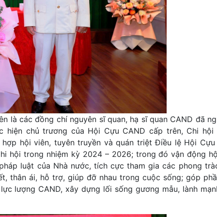
n là các đồng chí nguyên sĩ quan, hạ sĩ quan CAND đã ngh
ực hiện chủ trương của Hội Cựu CAND cấp trên, Chi hộ
hợp hội viên, tuyên truyền và quán triệt Điều lệ Hội Cự
i hội trong nhiệm kỳ 2024 – 2026; trong đó vận động hộ
pháp luật của Nhà nước, tích cực tham gia các phong trào
kết, thân ái, hỗ trợ, giúp đỡ nhau trong cuộc sống; góp ph
a lực lượng CAND, xây dựng lối sống gương mẫu, lành mạnh