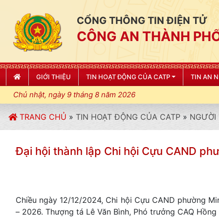
CỔNG THÔNG TIN ĐIỆN TỬ
CÔNG AN THÀNH PHỐ
GIỚI THIỆU
TIN HOẠT ĐỘNG CỦA CATP
TIN AN 
Chủ nhật, ngày 9 tháng 8 năm 2026
TRANG CHỦ
»
TIN HOẠT ĐỘNG CỦA CATP
»
NGƯỜI 
Đại hội thành lập Chi hội Cựu CAND ph
Chiều ngày 12/12/2024, Chi hội Cựu CAND phường Minh
– 2026. Thượng tá Lê Văn Bình, Phó trưởng CAQ Hồng