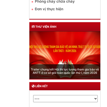
Phòng cháy chữa cháy
Đơn vị thực hiện
THƯ VIỆN ẢNH
Phòng Quản lý xuất nhập cảnh: Hướng dẫn những
quy định mới trong lĩnh vực xuất cảnh, nhập cảnh
của công dân việt nam từ ngày 01/7/2026
LIÊN KẾT