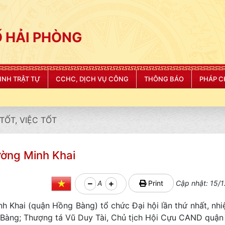
 HẢI PHÒNG
NINH TRẬT TỰ
CCHC, DỊCH VỤ CÔNG
THÔNG BÁO
PHÁP C
TỐT, VIỆC TỐT
ường Minh Khai
A
Print
Cập nhật: 15/1
 Khai (quận Hồng Bàng) tổ chức Đại hội lần thứ nhất, nh
 Bàng; Thượng tá Vũ Duy Tài, Chủ tịch Hội Cựu CAND quậ