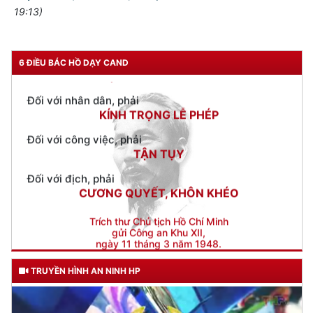
19:13)
Đối với chính phủ, phải
TUYỆT ĐỐI TRUNG THÀNH
Đối với nhân dân, phải
6 ĐIỀU BÁC HỒ DẠY CAND
KÍNH TRỌNG LỄ PHÉP
Đối với công việc, phải
TẬN TỤY
Đối với địch, phải
CƯƠNG QUYẾT, KHÔN KHÉO
Trích thư Chủ tịch Hồ Chí Minh
gửi Công an Khu XII,
ngày 11 tháng 3 năm 1948.
TRUYỀN HÌNH AN NINH HP