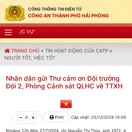
CỔNG THÔNG TIN ĐIỆN TỬ
CÔNG AN THÀNH PHỐ HẢI PHÒNG
"CÔNG AN 
TRANG CHỦ
»
TIN HOẠT ĐỘNG CỦA CATP
»
NGƯỜI TỐT, VIỆC TỐT
Nhân dân gửi Thư cảm ơn Đội trưởng
Đội 2, Phòng Cảnh sát QLHC về TTXH
A
Print
Cập nhật: 05/12/2024 14:06
Khoảng 12h đêm 27/7/2024, chị Nguyễn Thị Thủy, sinh 1972, ở