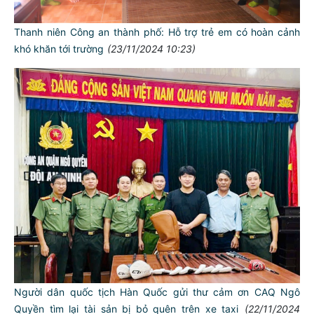
Thanh niên Công an thành phố: Hỗ trợ trẻ em có hoàn cảnh
khó khăn tới trường
(23/11/2024 10:23)
TƯ CÁCH
NGƯỜI CÔNG AN CÁCH MỆNH LÀ:
Đối với tự mình, phải
CẦN, KIỆM, LIÊM, CHÍNH
Đối với đồng sự, phải
Người dân quốc tịch Hàn Quốc gửi thư cảm ơn CAQ Ngô
THÂN ÁI GIÚP ĐỠ
Quyền tìm lại tài sản bị bỏ quên trên xe taxi
(22/11/2024