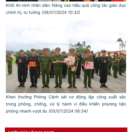
Khối An ninh nhân dân: Nâng cao hiệu quả công tác giáo dục
chính trị, tư tưởng
(08/07/2024 10:32)
TƯ CÁCH
NGƯỜI CÔNG AN CÁCH MỆNH LÀ:
Đối với tự mình, phải
CẦN, KIỆM, LIÊM, CHÍNH
Đối với đồng sự, phải
THÂN ÁI GIÚP ĐỠ
Khen thưởng Phòng Cảnh sát cơ động lập công xuất sắc
Đối với chính phủ, phải
TUYỆT ĐỐI TRUNG THÀNH
trong phòng, chống, xử lý hành vi điều khiển phương tiện
phóng nhanh vượt ẩu
(05/07/2024 06:34)
Đối với nhân dân, phải
KÍNH TRỌNG LỄ PHÉP
Đối với công việc, phải