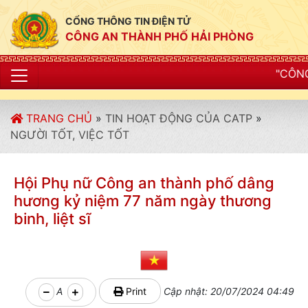
CỔNG THÔNG TIN ĐIỆN TỬ
CÔNG AN THÀNH PHỐ HẢI PHÒNG
"CÔNG AN THÀNH PHỐ 
TRANG CHỦ
»
TIN HOẠT ĐỘNG CỦA CATP
»
NGƯỜI TỐT, VIỆC TỐT
Hội Phụ nữ Công an thành phố dâng
hương kỷ niệm 77 năm ngày thương
binh, liệt sĩ
A
Print
Cập nhật: 20/07/2024 04:49