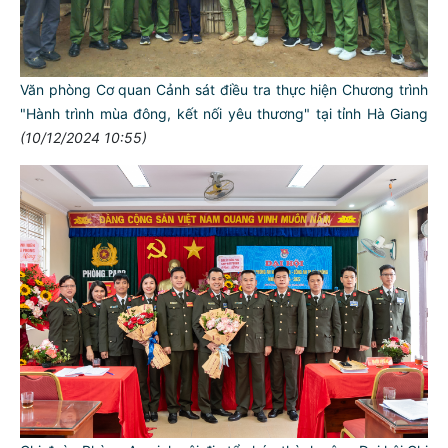
Văn phòng Cơ quan Cảnh sát điều tra thực hiện Chương trình
"Hành trình mùa đông, kết nối yêu thương" tại tỉnh Hà Giang
(10/12/2024 10:55)
TƯ CÁCH
NGƯỜI CÔNG AN CÁCH MỆNH LÀ:
Đối với tự mình, phải
CẦN, KIỆM, LIÊM, CHÍNH
Đối với đồng sự, phải
THÂN ÁI GIÚP ĐỠ