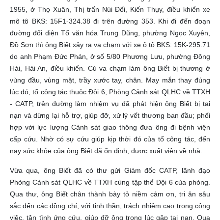
1955, ở Thọ Xuân, Thị trấn Núi Đối, Kiến Thụy, điều khiển xe
mô tô BKS: 15F1-324.38 đi trên đường 353.
Khi đi đến đoạn
đường đối diện Tổ văn hóa Trung Dũng, phường Ngọc Xuyên,
Đồ Sơn thì ông Biết xảy ra va chạm với xe ô tô BKS: 15K-295.71
do anh Phạm Đức Phán, ở số 5/80 Phương Lưu, phường Đông
Hải, Hải An, điều khiển.
Cú va chạm làm ông Biết bị thương ở
vùng đầu, vùng mặt, trầy xước tay, chân. May mắn thay đúng
lúc đó, tổ công tác thuộc Đội 6, Phòng Cảnh sát QLHC về TTXH
- CATP, trên đường làm nhiệm vụ đã phát hiện ông Biết bị tai
nạn và dừng lại hỗ trợ, giúp đỡ, xử lý vết thương ban đầu; phối
hợp với lực lượng Cảnh sát giao thông đưa ông đi bệnh viện
cấp cứu.
Nhờ có sự cứu giúp kịp thời đó của tổ công tác, đến
nay sức khỏe của ông Biết đã ổn định, được xuất viện về nhà.
Vừa qua, ông Biết đã có thư gửi Giám đốc CATP, lãnh đạo
Phòng Cảnh sát QLHC về TTXH cùng tập thể Đội 6 của phòng.
Qua thư, ông Biết chân thành bày tỏ niềm cảm ơn, tri ân sâu
sắc đến các đồng chí, với tinh thần, trách nhiệm cao trong công
việc, tận tình ứng cứu, giúp đỡ ông trong lúc gặp tai nạn.
Qua