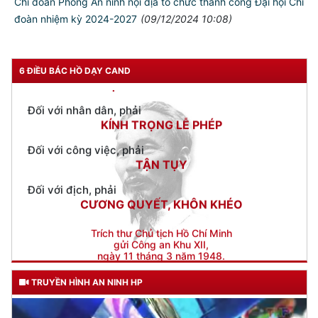
Chi đoàn Phòng An ninh nội địa tổ chức thành công Đại hội Chi
đoàn nhiệm kỳ 2024-2027
(09/12/2024 10:08)
Đối với chính phủ, phải
TUYỆT ĐỐI TRUNG THÀNH
Đối với nhân dân, phải
6 ĐIỀU BÁC HỒ DẠY CAND
KÍNH TRỌNG LỄ PHÉP
Đối với công việc, phải
TẬN TỤY
Đối với địch, phải
CƯƠNG QUYẾT, KHÔN KHÉO
Trích thư Chủ tịch Hồ Chí Minh
gửi Công an Khu XII,
ngày 11 tháng 3 năm 1948.
TRUYỀN HÌNH AN NINH HP