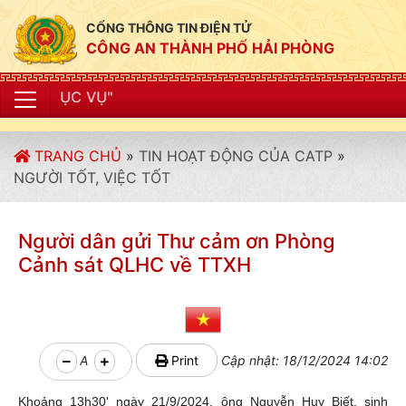
CỔNG THÔNG TIN ĐIỆN TỬ
CÔNG AN THÀNH PHỐ HẢI PHÒNG
"CÔNG AN
TRANG CHỦ
»
TIN HOẠT ĐỘNG CỦA CATP
»
NGƯỜI TỐT, VIỆC TỐT
Người dân gửi Thư cảm ơn Phòng
Cảnh sát QLHC về TTXH
A
Print
Cập nhật: 18/12/2024 14:02
Khoảng 13h30' ngày 21/9/2024, ông Nguyễn Huy Biết, sinh