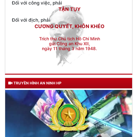
CƯƠNG QUYẾT, KHÔN KHÉO
Trích thư Chủ tịch Hồ Chí Minh
gửi Công an Khu XII,
ngày 11 tháng 3 năm 1948.
TRUYỀN HÌNH AN NINH HP