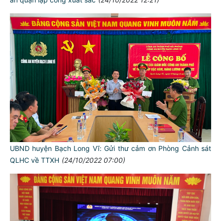
UBND huyện Bạch Long Vĩ: Gửi thư cảm ơn Phòng Cảnh sát
QLHC về TTXH
(24/10/2022 07:00)