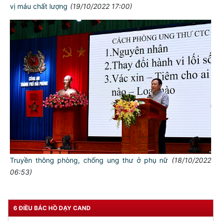
vị máu chất lượng
(19/10/2022 17:00)
TƯ CÁCH
NGƯỜI CÔNG AN CÁCH MỆNH LÀ:
Đối với tự mình, phải
CẦN, KIỆM, LIÊM, CHÍNH
Đối với đồng sự, phải
THÂN ÁI GIÚP ĐỠ
Đối với chính phủ, phải
TUYỆT ĐỐI TRUNG THÀNH
Truyền thông phòng, chống ung thư ở phụ nữ
(18/10/2022
Đối với nhân dân, phải
06:53)
KÍNH TRỌNG LỄ PHÉP
Đối với công việc, phải
TẬN TỤY
6 ĐIỀU BÁC HỒ DẠY CAND
Đối với địch, phải