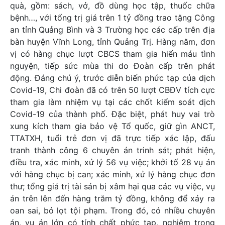
quà, gồm: sách, vở, đồ dùng học tập, thuốc chữa
bệnh…, với tổng trị giá trên 1 tỷ đồng trao tặng Công
an tỉnh Quảng Bình và 3 Trường học các cấp trên địa
bàn huyện Vĩnh Long, tỉnh Quảng Trị. Hàng năm, đơn
vị có hàng chục lượt CBCS tham gia hiến máu tình
nguyện, tiếp sức mùa thi do Đoàn cấp trên phát
động. Đáng chú ý, trước diễn biến phức tạp của dịch
Covid-19, Chi đoàn đã có trên 50 lượt CBĐV tích cực
tham gia làm nhiệm vụ tại các chốt kiểm soát dịch
Covid-19 của thành phố. Đặc biệt, phát huy vai trò
xung kích tham gia bảo vệ Tổ quốc, giữ gìn ANCT,
TTATXH, tuổi trẻ đơn vị đã trực tiếp xác lập, đấu
tranh thành công 6 chuyên án trinh sát; phát hiện,
điều tra, xác minh, xử lý 56 vụ việc; khởi tố 28 vụ án
với hàng chục bị can; xác minh, xử lý hàng chục đơn
thư; tổng giá trị tài sản bị xâm hại qua các vụ việc, vụ
án trên lên đến hàng trăm tỷ đồng, không để xảy ra
oan sai, bỏ lọt tội phạm. Trong đó, có nhiều chuyên
án, vụ án lớn có tính chất phức tạp, nghiêm trọng