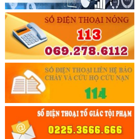
TƯ CÁCH
NGƯỜI CÔNG AN CÁCH MỆNH LÀ:
Đối với tự mình, phải
CẦN, KIỆM, LIÊM, CHÍNH
Đối với đồng sự, phải
THÂN ÁI GIÚP ĐỠ
Đối với chính phủ, phải
TUYỆT ĐỐI TRUNG THÀNH
Đối với nhân dân, phải
KÍNH TRỌNG LỄ PHÉP
Đối với công việc, phải
TẬN TỤY
Đối với địch, phải
CƯƠNG QUYẾT, KHÔN KHÉO