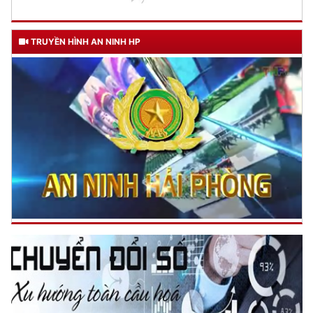
6 ĐIỀU BÁC HỒ DẠY CAND
TRUYỀN HÌNH AN NINH HP