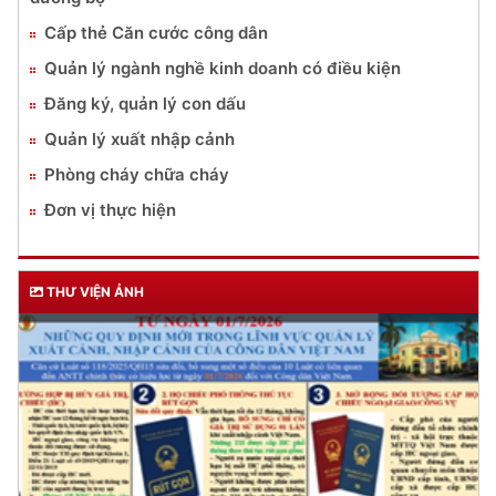
DỊCH VỤ CÔNG
Lĩnh vực quản lý vũ khí, vật liệu nổ, công cụ hỗ trợ
Đăng ký, quản lý cư trú
Đăng ký, quản lý phương tiện giao thông cơ giới
đường bộ
Cấp thẻ Căn cước công dân
Quản lý ngành nghề kinh doanh có điều kiện
Đăng ký, quản lý con dấu
Quản lý xuất nhập cảnh
Phòng cháy chữa cháy