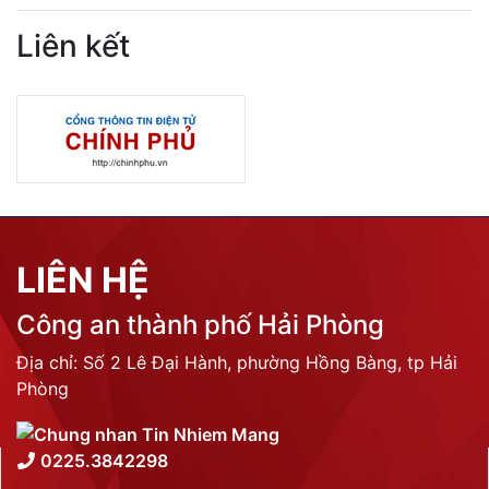
THỐNG KÊ TRUY CẬP
Tổng lượt truy cập:
N/A
Trực tuyến:
N/A
Liên kết