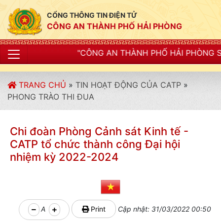
CỔNG THÔNG TIN ĐIỆN TỬ
CÔNG AN THÀNH PHỐ HẢI PHÒNG
ÔNG AN THÀNH PHỐ HẢI PHÒNG SIẾT CHẶT KỶ LUẬT, K
TRANG CHỦ
»
TIN HOẠT ĐỘNG CỦA CATP
»
PHONG TRÀO THI ĐUA
Chi đoàn Phòng Cảnh sát Kinh tế -
CATP tổ chức thành công Đại hội
nhiệm kỳ 2022-2024
A
Print
Cập nhật: 31/03/2022 00:50