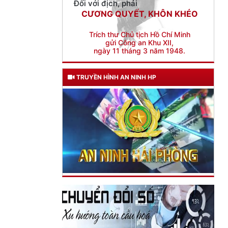
Trích thư Chủ tịch Hồ Chí Minh
gửi Công an Khu XII,
ngày 11 tháng 3 năm 1948.
TRUYỀN HÌNH AN NINH HP