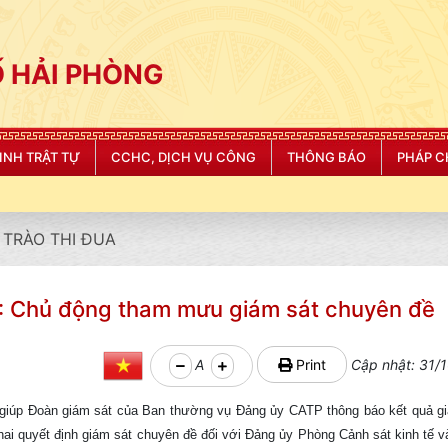
 HẢI PHÒNG
NINH TRẬT TỰ
CCHC, DỊCH VỤ CÔNG
THÔNG BÁO
PHÁP C
TRÀO THI ĐUA
P: Chủ động tham mưu giám sát chuyên đề
A
Print
Cập nhật: 31/1
giúp Đoàn giám sát của Ban thường vụ Đảng ủy CATP thông báo kết quả g
khai quyết định giám sát chuyên đề đối với Đảng ủy Phòng Cảnh sát kinh tế