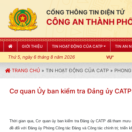
CỔNG THÔNG TIN ĐIỆN TỬ
CÔNG AN THÀNH PHỐ
GIỚI THIỆU
TIN HOẠT ĐỘNG CỦA CATP
TIN AN 
Thứ 5, ngày 6 tháng 8 năm 2026
TRANG CHỦ
»
TIN HOẠT ĐỘNG CỦA CATP
»
PHONG 
Cơ quan Ủy ban kiểm tra Đảng ủy CAT
Thời gian qua, Cơ quan ủy ban kiểm tra Đảng ủy CATP đã tham mưu 
đề đối với Đảng ủy Phòng Công tác Đảng và Công tác chính trị; triển 