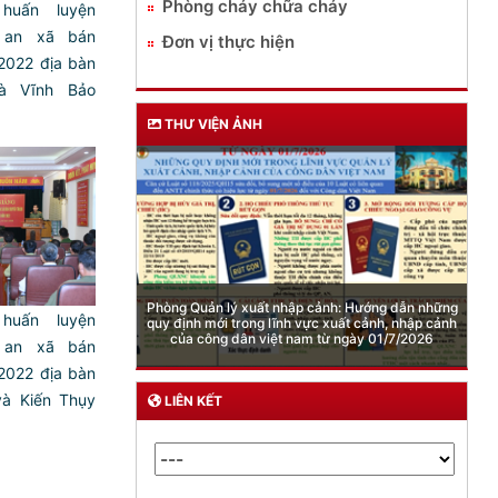
Phòng cháy chữa cháy
huấn luyện
 an xã bán
Đơn vị thực hiện
022 địa bàn
̀ Vĩnh Bảo
THƯ VIỆN ẢNH
huấn luyện
Cảnh báo việc sử dụng “Pod chill” chứa Etomidate
 an xã bán
022 địa bàn
à Kiến Thụy
LIÊN KẾT