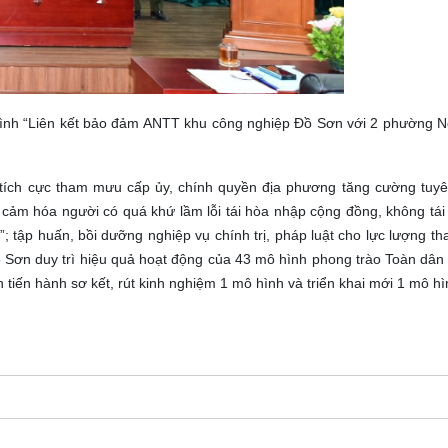
 hình “Liên kết bảo đảm ANTT khu công nghiệp Đồ Sơn với 2 phường 
tích cực tham mưu cấp ủy, chính quyền địa phương tăng cường tuyê
 cảm hóa người có quá khứ lầm lỗi tái hòa nhập cộng đồng, không tái 
 tập huấn, bồi dưỡng nghiệp vụ chính trị, pháp luật cho lực lượng t
 Đồ Sơn duy trì hiệu quả hoạt động của 43 mô hình phong trào Toàn dâ
tiến hành sơ kết, rút kinh nghiệm 1 mô hình và triển khai mới 1 mô hìn