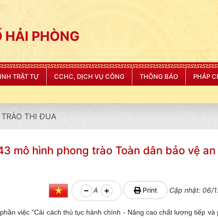
 HẢI PHÒNG
NINH TRẬT TỰ
CCHC, DỊCH VỤ CÔNG
THÔNG BÁO
PHÁP C
TRÀO THI ĐUA
 43 mô hình phong trào Toàn dân bảo vệ an 
A
Print
Cập nhật: 06/1
phần việc "Cải cách thủ tục hành chính - Nâng cao chất lượng tiếp v