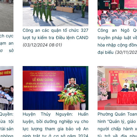
Công an các quận tổ chức 327
Công an Ngô Qu
ích cực
lượt tự kiểm tra Điều lệnh CAND
truyền pháp luật về
hạm an
(03/12/2024 08:01)
hòa nhập cộng đồng 
cơ sở
đại biểu
(30/11/202
uyền:
Huyện Thủy Nguyên: Huấn
Phường Quán Toan
ừa tội
luyện, bồi dưỡng nghiệp vụ cho
hình “Quản lý, giáo
tài sản
lực lượng tham gia bảo vệ An
người chấp hành 
 phòng
ninh trật tự ở cơ sở năm 2024
tù trở về địa ph