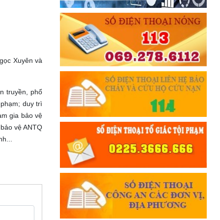
Ngọc Xuyên và
n truyền, phổ
phạm; duy trì
ham gia bảo vệ
n bảo vệ ANTQ
h...