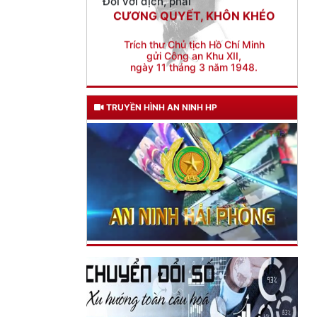
Trích thư Chủ tịch Hồ Chí Minh
gửi Công an Khu XII,
ngày 11 tháng 3 năm 1948.
TRUYỀN HÌNH AN NINH HP