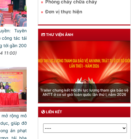
Phòng cháy chữa cháy
Đơn vị thực hiện
yền: Tuyên
THƯ VIỆN ẢNH
 công tác tái
tới gần 200
4 11:00)
Phòng Quản lý xuất nhập cảnh: Hướng dẫn những
quy định mới trong lĩnh vực xuất cảnh, nhập cảnh
của công dân việt nam từ ngày 01/7/2026
LIÊN KẾT
 mở rộng mô
 dục, giúp đỡ
xong án phạt
ương tái hòa