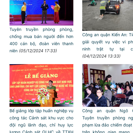
Tuyên truyền phòng phòng,
Công an quận Kiến An: T
chống mua bán người đến hơn
giải quyết vụ việc vi p
400 cán bộ, đoàn viên thanh
ninh trật tự tại 
niên
(05/12/2024 17:33)
(04/12/2024 13:33)
Bế giảng lớp tập huấn nghiệp vụ
Công an quận Ngô Q
công tác Cảnh sát khu vực cho
Tuyên truyền phòng ng
đội ngũ lãnh đạo, chỉ huy lực
phạm lừa đảo chiếm đoạt 
lượng Cảnh sát QLHC về TTXH
trên không gian mạng,