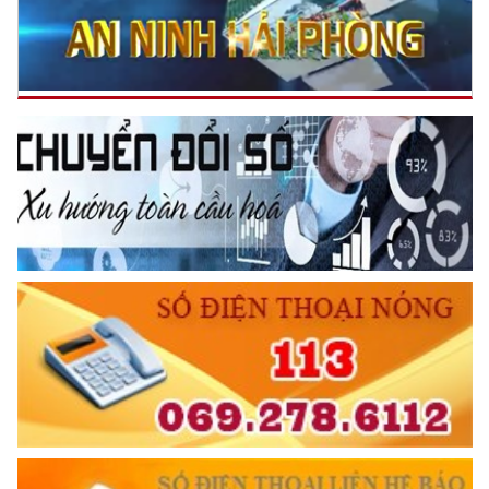
TƯ CÁCH
NGƯỜI CÔNG AN CÁCH MỆNH LÀ:
Đối với tự mình, phải
CẦN, KIỆM, LIÊM, CHÍNH
Đối với đồng sự, phải
THÂN ÁI GIÚP ĐỠ
Đối với chính phủ, phải
TUYỆT ĐỐI TRUNG THÀNH
Đối với nhân dân, phải
KÍNH TRỌNG LỄ PHÉP
Đối với công việc, phải
TẬN TỤY
Đối với địch, phải
CƯƠNG QUYẾT, KHÔN KHÉO
Trích thư Chủ tịch Hồ Chí Minh
gửi Công an Khu XII,
ngày 11 tháng 3 năm 1948.