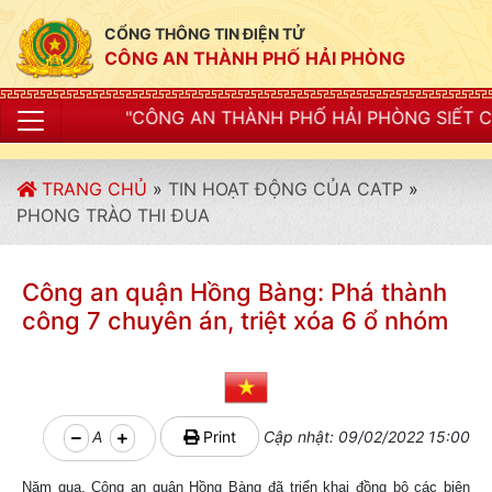
CỔNG THÔNG TIN ĐIỆN TỬ
CÔNG AN THÀNH PHỐ HẢI PHÒNG
NG AN THÀNH PHỐ HẢI PHÒNG SIẾT CHẶT KỶ LUẬT, KỶ 
TRANG CHỦ
»
TIN HOẠT ĐỘNG CỦA CATP
»
PHONG TRÀO THI ĐUA
Công an quận Hồng Bàng: Phá thành
công 7 chuyên án, triệt xóa 6 ổ nhóm
A
Print
Cập nhật: 09/02/2022 15:00
Năm qua, Công an quận Hồng Bàng đã triển khai đồng bộ các biện