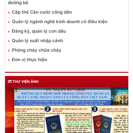
DỊCH VỤ CÔNG
Lĩnh vực quản lý vũ khí, vật liệu nổ, công cụ hỗ trợ
Đăng ký, quản lý cư trú
Đăng ký, quản lý phương tiện giao thông cơ giới
đường bộ
Cấp thẻ Căn cước công dân
Quản lý ngành nghề kinh doanh có điều kiện
Đăng ký, quản lý con dấu
Quản lý xuất nhập cảnh
Phòng cháy chữa cháy
Đơn vị thực hiện