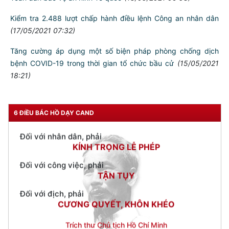
Khối Công an huyện: Xây dựng mới 7 mô hình phong trào
TƯ CÁCH
NGƯỜI CÔNG AN CÁCH MỆNH LÀ:
Toàn dân bảo vệ an ninh Tổ quốc
(18/05/2021 06:53)
Kiểm tra 2.488 lượt chấp hành điều lệnh Công an nhân dân
Đối với tự mình, phải
CẦN, KIỆM, LIÊM, CHÍNH
(17/05/2021 07:32)
Đối với đồng sự, phải
Tăng cường áp dụng một số biện pháp phòng chống dịch
THÂN ÁI GIÚP ĐỠ
bệnh COVID-19 trong thời gian tổ chức bầu cử
(15/05/2021
18:21)
Đối với chính phủ, phải
TUYỆT ĐỐI TRUNG THÀNH