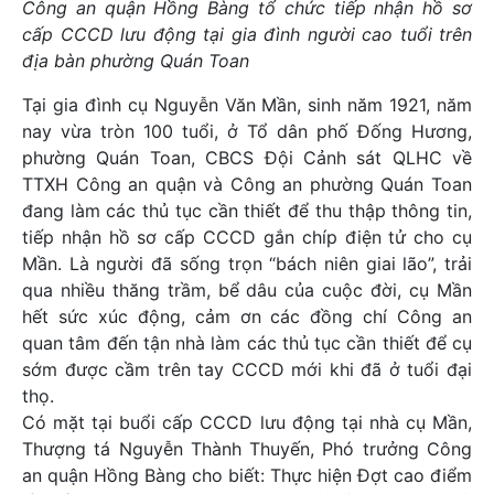
Công an quận Hồng Bàng tổ chức tiếp nhận hồ sơ
cấp CCCD lưu động tại gia đình người cao tuổi trên
địa bàn phường Quán Toan
Tại gia đình cụ Nguyễn Văn Mần, sinh năm 1921, năm
nay vừa tròn 100 tuổi, ở Tổ dân phố Đống Hương,
phường Quán Toan, CBCS Đội Cảnh sát QLHC về
TTXH Công an quận và Công an phường Quán Toan
đang làm các thủ tục cần thiết để thu thập thông tin,
tiếp nhận hồ sơ cấp CCCD gắn chíp điện tử cho cụ
Mần. Là người đã sống trọn “bách niên giai lão”, trải
qua nhiều thăng trầm, bể dâu của cuộc đời, cụ Mần
hết sức xúc động, cảm ơn các đồng chí Công an
quan tâm đến tận nhà làm các thủ tục cần thiết để cụ
sớm được cầm trên tay CCCD mới khi đã ở tuổi đại
thọ.
Có mặt tại buổi cấp CCCD lưu động tại nhà cụ Mần,
Thượng tá Nguyễn Thành Thuyến, Phó trưởng Công
an quận Hồng Bàng cho biết: Thực hiện Đợt cao điểm