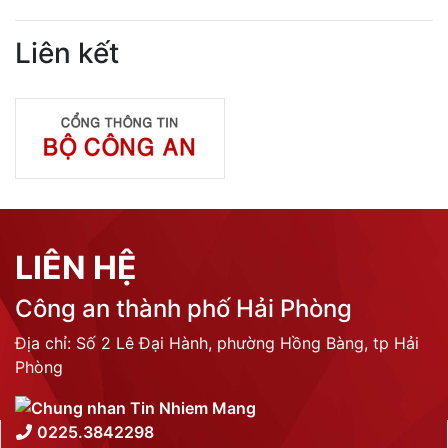
THỐNG KÊ TRUY CẬP
Tổng lượt truy cập:
N/A
Trực tuyến:
N/A
Liên kết