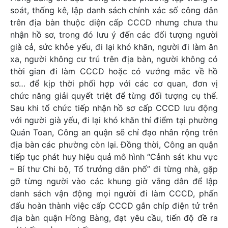
soát, thống kê, lập danh sách chính xác số công dân
trên địa bàn thuộc diện cấp CCCD nhưng chưa thu
nhận hồ sơ, trong đó lưu ý đến các đối tượng người
già cả, sức khỏe yếu, đi lại khó khăn, người đi làm ăn
xa, người không cư trú trên địa bàn, người không có
thời gian đi làm CCCD hoặc có vướng mắc về hồ
sơ… để kịp thời phối hợp với các cơ quan, đơn vị
chức năng giải quyết triệt để từng đối tượng cụ thể.
Sau khi tổ chức tiếp nhận hồ sơ cấp CCCD lưu động
với người già yếu, đi lại khó khăn thí điểm tại phường
Quán Toan, Công an quận sẽ chỉ đạo nhân rộng trên
địa bàn các phường còn lại. Đồng thời, Công an quận
tiếp tục phát huy hiệu quả mô hình “Cảnh sát khu vực
– Bí thư Chi bộ, Tổ trưởng dân phố” đi từng nhà, gặp
gỡ từng người vào các khung giờ vắng dân để lập
danh sách vận động mọi người đi làm CCCD, phấn
đấu hoàn thành việc cấp CCCD gắn chíp điện tử trên
địa bàn quận Hồng Bàng, đạt yêu cầu, tiến độ đề ra