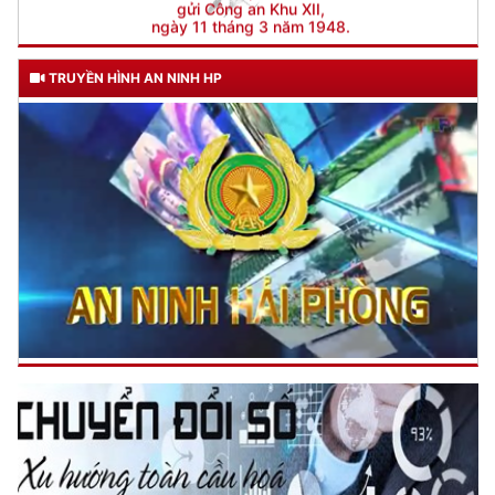
Đối với nhân dân, phải
6 ĐIỀU BÁC HỒ DẠY CAND
KÍNH TRỌNG LỄ PHÉP
Đối với công việc, phải
TẬN TỤY
Đối với địch, phải
CƯƠNG QUYẾT, KHÔN KHÉO
Trích thư Chủ tịch Hồ Chí Minh
gửi Công an Khu XII,
ngày 11 tháng 3 năm 1948.
TRUYỀN HÌNH AN NINH HP