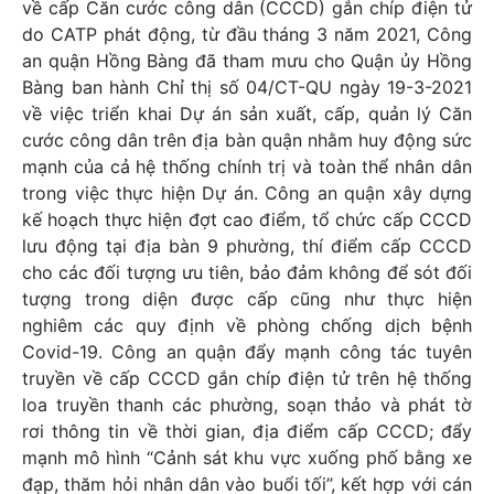
về cấp Căn cước công dân (CCCD) gắn chíp điện tử
do CATP phát động, từ đầu tháng 3 năm 2021, Công
an quận Hồng Bàng đã tham mưu cho Quận ủy Hồng
Bàng ban hành Chỉ thị số 04/CT-QU ngày 19-3-2021
về việc triển khai Dự án sản xuất, cấp, quản lý Căn
cước công dân trên địa bàn quận nhằm huy động sức
mạnh của cả hệ thống chính trị và toàn thể nhân dân
trong việc thực hiện Dự án. Công an quận xây dựng
kế hoạch thực hiện đợt cao điểm, tổ chức cấp CCCD
lưu động tại địa bàn 9 phường, thí điểm cấp CCCD
cho các đối tượng ưu tiên, bảo đảm không để sót đối
tượng trong diện được cấp cũng như thực hiện
nghiêm các quy định về phòng chống dịch bệnh
Covid-19. Công an quận đẩy mạnh công tác tuyên
truyền về cấp CCCD gắn chíp điện tử trên hệ thống
loa truyền thanh các phường, soạn thảo và phát tờ
rơi thông tin về thời gian, địa điểm cấp CCCD; đẩy
mạnh mô hình “Cảnh sát khu vực xuống phố bằng xe
đạp, thăm hỏi nhân dân vào buổi tối”, kết hợp với cán