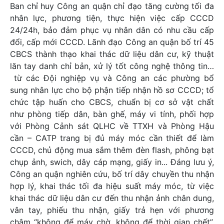
Ban chỉ huy Công an quận chỉ đạo tăng cường tối đa
nhân lực, phương tiện, thực hiện việc cấp CCCD
24/24h, bảo đảm phục vụ nhân dân có nhu cầu cấp
đổi, cấp mới CCCD. Lãnh đạo Công an quận bố trí 45
CBCS thành thạo khai thác dữ liệu dân cư, kỹ thuật
lăn tay danh chỉ bản, xử lý tốt công nghệ thông tin…
từ các Đội nghiệp vụ và Công an các phường bổ
sung nhân lực cho bộ phận tiếp nhận hồ sơ CCCD; tổ
chức tập huấn cho CBCS, chuẩn bị cơ sở vật chất
như phòng tiếp dân, bàn ghế, máy vi tính, phối hợp
với Phòng Cảnh sát QLHC về TTXH và Phòng Hậu
cần – CATP trang bị đủ máy móc cần thiết để làm
CCCD, chủ động mua sắm thêm đèn flash, phông bạt
chụp ảnh, swich, dây cáp mạng, giấy in... Đáng lưu ý,
Công an quận nghiên cứu, bố trí dây chuyền thu nhận
hợp lý, khai thác tối đa hiệu suất máy móc, từ việc
khai thác dữ liệu dân cư đến thu nhận ảnh chân dung,
vân tay, phiếu thu nhận, giấy trả hẹn với phương
châm “không để máy chờ, không để thời gian chết”,