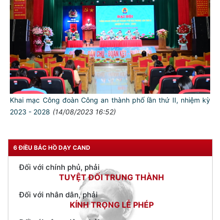
TƯ CÁCH
NGƯỜI CÔNG AN CÁCH MỆNH LÀ:
Đối với tự mình, phải
CẦN, KIỆM, LIÊM, CHÍNH
Khai mạc Công đoàn Công an thành phố lần thứ II, nhiệm kỳ
Đối với đồng sự, phải
2023 - 2028
(14/08/2023 16:52)
THÂN ÁI GIÚP ĐỠ
Đối với chính phủ, phải
TUYỆT ĐỐI TRUNG THÀNH
6 ĐIỀU BÁC HỒ DẠY CAND
Đối với nhân dân, phải
KÍNH TRỌNG LỄ PHÉP
Đối với công việc, phải
TẬN TỤY
Đối với địch, phải