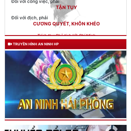
CƯƠNG QUYẾT, KHÔN KHÉO
Trích thư Chủ tịch Hồ Chí Minh
gửi Công an Khu XII,
ngày 11 tháng 3 năm 1948.
TRUYỀN HÌNH AN NINH HP