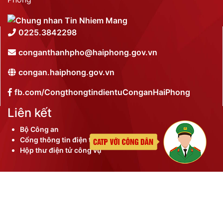
0225.3842298
conganthanhpho@haiphong.gov.vn
congan.haiphong.gov.vn
fb.com/CongthongtindientuConganHaiPhong
Liên kết
Bộ Công an
Cổng thông tin điện tử thành phố
Hộp thư điện tử công vụ
©
2026 Bản quyền nội dung thuộc Công an thành phố
Hải Phòng