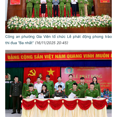
Công an phường Gia Viên tổ chức Lễ phát động phong trào
thi đua “Ba nhất”
(16/11/2025 20:45)
TƯ CÁCH
NGƯỜI CÔNG AN CÁCH MỆNH LÀ:
Đối với tự mình, phải
CẦN, KIỆM, LIÊM, CHÍNH