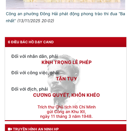
Đối với đồng sự, phải
THÂN ÁI GIÚP ĐỠ
Công an phường Đông Hải phát động phong trào thi đua “Ba
nhất”
(13/11/2025 20:02)
Đối với chính phủ, phải
TUYỆT ĐỐI TRUNG THÀNH
Đối với nhân dân, phải
6 ĐIỀU BÁC HỒ DẠY CAND
KÍNH TRỌNG LỄ PHÉP
Đối với công việc, phải
TẬN TỤY
Đối với địch, phải
CƯƠNG QUYẾT, KHÔN KHÉO
Trích thư Chủ tịch Hồ Chí Minh
gửi Công an Khu XII,
ngày 11 tháng 3 năm 1948.
TRUYỀN HÌNH AN NINH HP