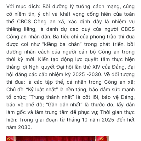
Với mục đích: Bồi dưỡng lý tưởng cách mạng, củng
cố niềm tin, ý chí và khát vọng cống hiến của toàn
thể CBCS Công an xã, xác định đây là nhiệm vụ
thiêng liêng, là danh dự cao quý của người CBCS
Công an nhân dân. Ba tiêu chí của phong trào thi đua
được coi như “kiềng ba chân” trong phát triển, bồi
dưỡng nhân cách của người cán bộ Công an trong
thời kỳ mới. Kiến tạo động lực quyết tâm thực hiện
thắng lợi Nghị quyết Đại hội lần thứ XIV của Đảng, đại
hội đảng các cấp nhiệm kỳ 2025 -2030. Về đối tượng
thi đua: là các tập thể, cá nhân trong Công an xã;
Chủ đề: “Kỷ luật nhất” là nền tảng, bảo đảm sức mạnh
tổ chức; “Trung thành nhất” là cốt lõi, bảo vệ Đảng,
bảo vệ chế độ; “Gần dân nhất” là thước đo, lấy dân
làm gốc và làm trung tâm để phục vụ; Thời gian thực
hiện: Trong giai đoạn từ tháng 10 năm 2025 đến hết
năm 2030.