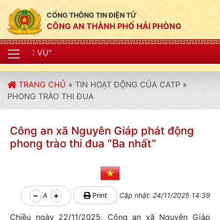
CỔNG THÔNG TIN ĐIỆN TỬ
CÔNG AN THÀNH PHỐ HẢI PHÒNG
"CÔNG AN T
TRANG CHỦ
»
TIN HOẠT ĐỘNG CỦA CATP
»
PHONG TRÀO THI ĐUA
Công an xã Nguyên Giáp phát động
phong trào thi đua “Ba nhất”
A
Print
Cập nhật: 24/11/2025 14:39
Chiều ngày 22/11/2025, Công an xã Nguyên Giáp