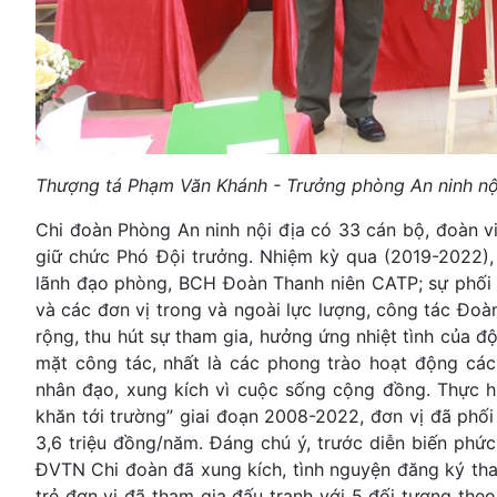
Thượng tá Phạm Văn Khánh - Trưởng phòng An ninh nội
Chi đoàn Phòng An ninh nội địa có 33 cán bộ, đoàn vi
giữ chức Phó Đội trưởng. Nhiệm kỳ qua (2019-2022), 
lãnh đạo phòng, BCH Đoàn Thanh niên CATP; sự phối h
và các đơn vị trong và ngoài lực lượng, công tác Đoà
rộng, thu hút sự tham gia, hưởng ứng nhiệt tình của đ
mặt công tác, nhất là các phong trào hoạt động các
nhân đạo, xung kích vì cuộc sống cộng đồng. Thực h
khăn tới trường” giai đoạn 2008-2022, đơn vị đã phối
3,6 triệu đồng/năm. Đáng chú ý, trước diễn biến phức 
ĐVTN Chi đoàn đã xung kích, tình nguyện đăng ký tha
trẻ đơn vị đã tham gia đấu tranh với 5 đối tượng the