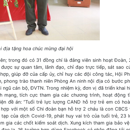
 địa tặng hoa chúc mừng đại hội
ên; trong đó có 31 đồng chí là đảng viên sinh hoạt Đoàn, 
được sự quan tâm, lãnh đạo, chỉ đạo trực tiếp, sát sao c
ợp, giúp đỡ của cấp ủy, chỉ huy các đội công tác, Hội Ph
n, phong trào thanh niên Phòng An ninh nội địa có bước phá
ội ngũ cán bộ, ĐVTN. Trong nhiệm kỳ, đơn vị đã triển khai 
h mạng, tích cực tham gia các chương trình, hoạt động t
iện đề án: “Tuổi trẻ lực lượng CAND hỗ trợ trẻ em có ho
 hợp với một số Chi đoàn bạn hỗ trợ 2 cháu là con CBCS v
tạp của dịch Covid-19, phát huy vai trò của tuổi trẻ, 23 
m gia các chốt kiểm soát dịch. Xung kích tham gia bảo vệ
o đạo lạ, 16 trường hợp dùng Facebook cá nhân đăng tải n