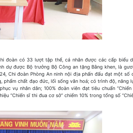
Chi đoàn có 33 lượt tập thể, cá nhân được các cấp biểu 
inh dự được Bộ trưởng Bộ Công an tặng Bằng khen, là gươ
, Chi đoàn Phòng An ninh nội địa phấn đấu đạt một số ch
g, phẩm chất đạo đức, lối sống văn hoá; có trình độ, năng 
c phục vụ nhân dân; 100% đoàn viên đạt tiêu chuẩn “Chiến
 hiệu “Chiến sĩ thi đua cơ sở” chiếm 10% trong tổng số “Chiế