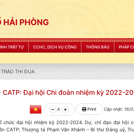
 HẢI PHÒNG
NINH TRẬT TỰ
CCHC, DỊCH VỤ CÔNG
THÔNG BÁO
PHÁP C
"CÔ
TRÀO THI ĐUA
- CATP: Đại hội Chi đoàn nhiệm kỳ 2022-2
A
Print
Cập nhật: 16/0
ổ chức đại hội nhiệm kỳ 2022-2024. Dự, chỉ đạo đại hội 
niên CATP; Thượng tá Phạm Văn Khánh – Bí thư Đảng uỷ, T