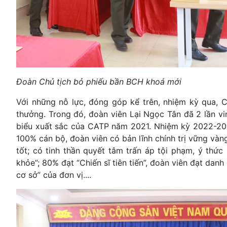
Đoàn Chủ tịch bỏ phiếu bần BCH khoá mới
Với những nỗ lực, đóng góp kể trên, nhiệm kỳ qua, 
thưởng. Trong đó, đoàn viên Lại Ngọc Tân đã 2 lần v
biểu xuất sắc của CATP năm 2021. Nhiệm kỳ 2022-2024
100% cán bộ, đoàn viên có bản lĩnh chính trị vững vàn
tốt; có tinh thần quyết tâm trấn áp tội phạm, ý thứ
khỏe”; 80% đạt “Chiến sĩ tiên tiến”, đoàn viên đạt danh
cơ sở” của đơn vị....