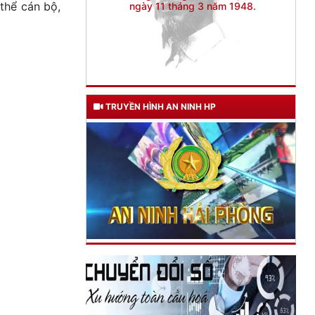
 thể cán bộ,
TRUYỀN HÌNH AN NINH HP