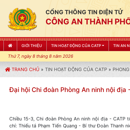
CỔNG THÔNG TIN ĐIỆN TỬ
CÔNG AN THÀNH PHỐ
GIỚI THIỆU
TIN HOẠT ĐỘNG CỦA CATP
TIN AN 
Thứ 7, ngày 8 tháng 8 năm 2026
TRANG CHỦ
»
TIN HOẠT ĐỘNG CỦA CATP
»
PHONG 
Đại hội Chi đoàn Phòng An ninh nội địa 
Chiều 15-3, Chi đoàn Phòng An ninh nội địa - CATP t
chí: Thiếu tá Phạm Tiến Quang - Bí thư Đoàn Thanh 