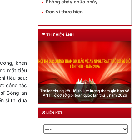
Phòng cháy chữa cháy
Đơn vị thực hiện
THƯ VIỆN ẢNH
dương, khen
ng mặt tiêu
ỉ tiêu sau:
lực công tác
Phòng Quản lý xuất nhập cảnh: Hướng dẫn những
quy định mới trong lĩnh vực xuất cảnh, nhập cảnh
 sĩ Công an
của công dân việt nam từ ngày 01/7/2026
n sĩ thi đua
LIÊN KẾT