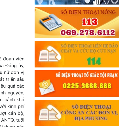
2 đoàn viên
ủa Đảng ủy,
ụ nữ đơn vị
t triển sâu
hiệu quả các
ình nguyện,
àn cảnh khó
ới kinh phí
lượt cán bộ,
 ANTQ, tuổi
ội dung xấu