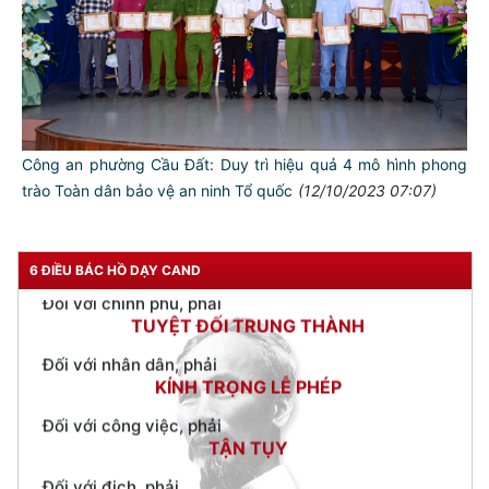
TƯ CÁCH
NGƯỜI CÔNG AN CÁCH MỆNH LÀ:
Đối với tự mình, phải
CẦN, KIỆM, LIÊM, CHÍNH
Công an phường Cầu Đất: Duy trì hiệu quả 4 mô hình phong
Đối với đồng sự, phải
THÂN ÁI GIÚP ĐỠ
trào Toàn dân bảo vệ an ninh Tổ quốc
(12/10/2023 07:07)
Đối với chính phủ, phải
TUYỆT ĐỐI TRUNG THÀNH
6 ĐIỀU BÁC HỒ DẠY CAND
Đối với nhân dân, phải
KÍNH TRỌNG LỄ PHÉP
Đối với công việc, phải
TẬN TỤY
Đối với địch, phải
CƯƠNG QUYẾT, KHÔN KHÉO
Trích thư Chủ tịch Hồ Chí Minh