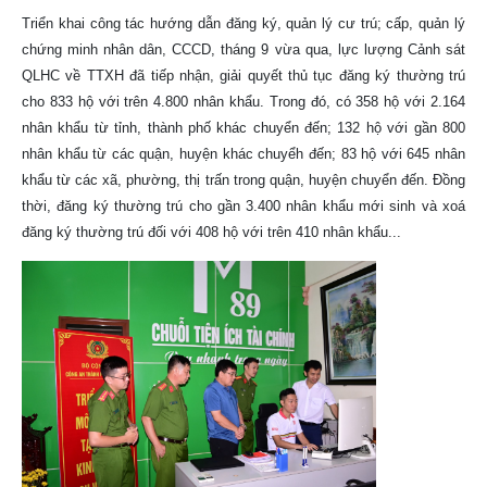
Triển khai công tác hướng dẫn đăng ký, quản lý cư trú; cấp, quản lý
chứng minh nhân dân, CCCD, tháng 9 vừa qua, lực lượng Cảnh sát
QLHC về TTXH đã tiếp nhận, giải quyết thủ tục đăng ký thường trú
cho 833 hộ với trên 4.800 nhân khẩu. Trong đó, có 358 hộ với 2.164
nhân khẩu từ tỉnh, thành phố khác chuyển đến; 132 hộ với gần 800
nhân khẩu từ các quận, huyện khác chuyểh đến; 83 hộ với 645 nhân
khẩu từ các xã, phường, thị trấn trong quận, huyện chuyển đến. Đồng
thời, đăng ký thường trú cho gần 3.400 nhân khẩu mới sinh và xoá
đăng ký thường trú đối với 408 hộ với trên 410 nhân khẩu...