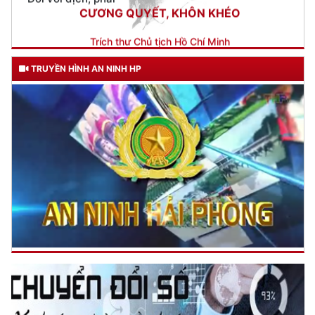
gửi Công an Khu XII,
ngày 11 tháng 3 năm 1948.
TRUYỀN HÌNH AN NINH HP