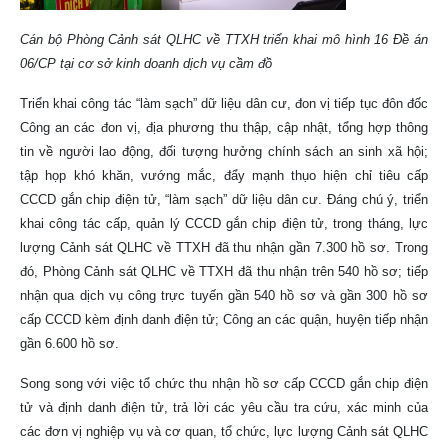
Cán bộ Phòng Cảnh sát QLHC về TTXH triển khai mô hình 16 Đề án
06/CP tại cơ sở kinh doanh dịch vụ cầm đồ
Triển khai công tác “làm sạch” dữ liệu dân cư, đon vị tiếp tục đôn đốc
Công an các đon vị, địa phương thu thập, cập nhật, tổng hợp thông
tin về người lao động, đối tượng hưởng chính sách an sinh xã hội;
tập họp khó khăn, vướng mắc, đẩy mạnh thụo hiện chỉ tiêu cấp
CCCD gắn chip điện tử, “làm sạch” dữ liệu dân cư. Đáng chú ý, triển
khai công tác cấp, quản lý CCCD gắn chip điện tử, trong tháng, lực
lượng Cảnh sát QLHC về TTXH đã thu nhận gần 7.300 hồ sơ. Trong
đó, Phòng Cảnh sát QLHC về TTXH đã thu nhận trên 540 hồ sơ; tiếp
nhận qua dịch vụ công trực tuyến gần 540 hồ sơ và gần 300 hồ sơ
cấp CCCD kèm định danh điện tử; Công an các quận, huyện tiếp nhận
gần 6.600 hồ sơ.
Song song với việc tổ chức thu nhận hồ sơ cấp CCCD gắn chip điện
tử và định danh điện tử, trả lời các yêu cầu tra cứu, xác minh của
các đơn vị nghiệp vụ và cơ quan, tổ chức, lực lượng Cảnh sát QLHC