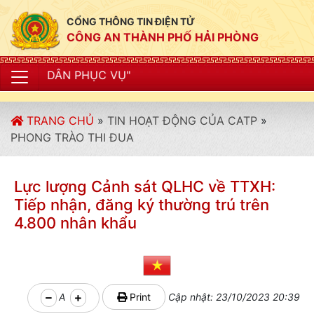
CỔNG THÔNG TIN ĐIỆN TỬ
CÔNG AN THÀNH PHỐ HẢI PHÒNG
"C
TRANG CHỦ
»
TIN HOẠT ĐỘNG CỦA CATP
»
PHONG TRÀO THI ĐUA
Lực lượng Cảnh sát QLHC về TTXH:
Tiếp nhận, đăng ký thường trú trên
4.800 nhân khẩu
A
Print
Cập nhật: 23/10/2023 20:39