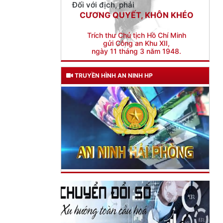
Trích thư Chủ tịch Hồ Chí Minh
gửi Công an Khu XII,
ngày 11 tháng 3 năm 1948.
TRUYỀN HÌNH AN NINH HP