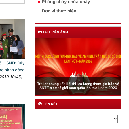
Phòng cháy chữa cháy
Đơn vị thực hiện
THƯ VIỆN ẢNH
ối CSND: Đẩy
ào hành động
2019 10:45)
Phòng Quản lý xuất nhập cảnh: Hướng dẫn những
quy định mới trong lĩnh vực xuất cảnh, nhập cảnh
của công dân việt nam từ ngày 01/7/2026
LIÊN KẾT