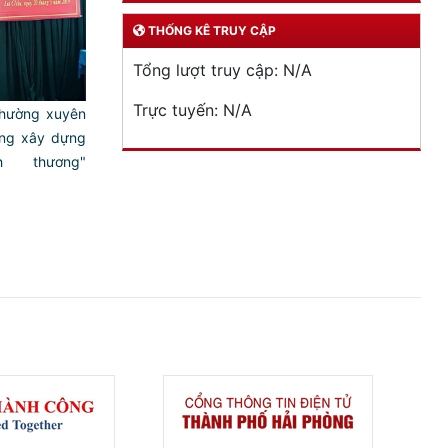
THỐNG KÊ TRUY CẬP
Tổng lượt truy cập:
N/A
Trực tuyến:
N/A
thường xuyên
ộng xây dựng
h thương"