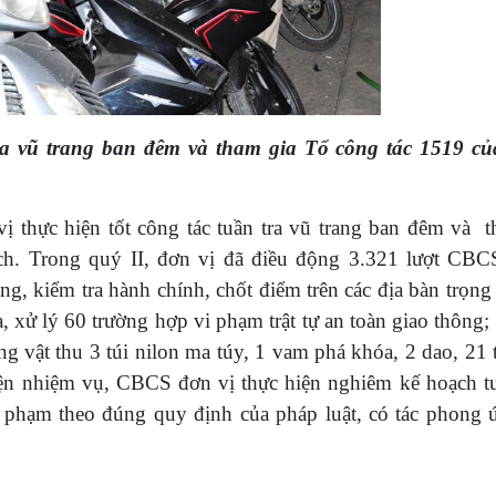
a vũ trang ban đêm và tham gia Tổ công tác 1519 c
thực hiện tốt công tác tuần tra vũ trang ban đêm và t
oạch. Trong quý II, đơn vị đã điều động 3.321 lượt CBC
ang, kiểm tra hành chính, chốt điểm trên các địa bàn trọn
ra, xử lý 60 trường hợp vi phạm trật tự an toàn giao thông;
tang vật thu 3 túi nilon ma túy, 1 vam phá khóa, 2 dao, 21 
hiện nhiệm vụ, CBCS đơn vị thực hiện nghiêm kế hoạch tu
i phạm theo đúng quy định của pháp luật, có tác phong 