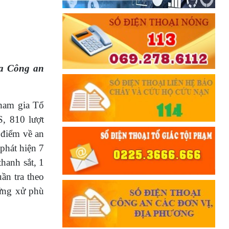
ủa Công an
ham gia Tổ
S, 810 lượt
g điểm về an
 phát hiện 7
thanh sắt, 1
ần tra theo
ứng xử phù