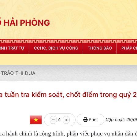
 HẢI PHÒNG
NINH TRẬT TỰ
CCHC, DỊCH VỤ CÔNG
THÔNG BÁO
PHÁP C
TRÀO THI ĐUA
a tuần tra kiểm soát, chốt điểm trong quý
A
Print
Cập nhật: 26/0
 tra hành chính là công trình, phần việc phục vụ nhân dân